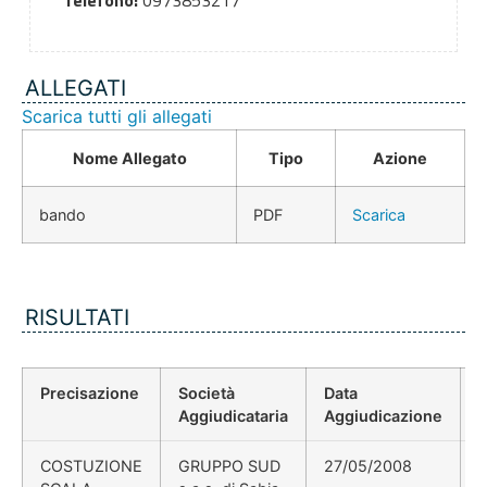
Telefono:
0973853217
ALLEGATI
Scarica tutti gli allegati
Nome Allegato
Tipo
Azione
bando
PDF
Scarica
RISULTATI
Precisazione
Società
Data
P
Aggiudicataria
Aggiudicazione
COSTUZIONE
GRUPPO SUD
27/05/2008
d