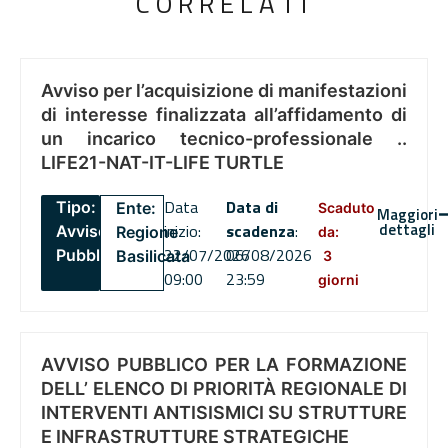
CORRELATI
Avviso per l’acquisizione di manifestazioni
di interesse finalizzata all’affidamento di
un incarico tecnico-professionale ..
LIFE21-NAT-IT-LIFE TURTLE
Data
Data di
Tipo:
Ente:
Scaduto
Maggiori
dettagli
inizio:
scadenza
:
Avviso
Regione
da:
22/07/2026
06/08/2026
Pubblico
Basilicata
3
09:00
23:59
giorni
AVVISO PUBBLICO PER LA FORMAZIONE
DELL’ ELENCO DI PRIORITÀ REGIONALE DI
INTERVENTI ANTISISMICI SU STRUTTURE
E INFRASTRUTTURE STRATEGICHE