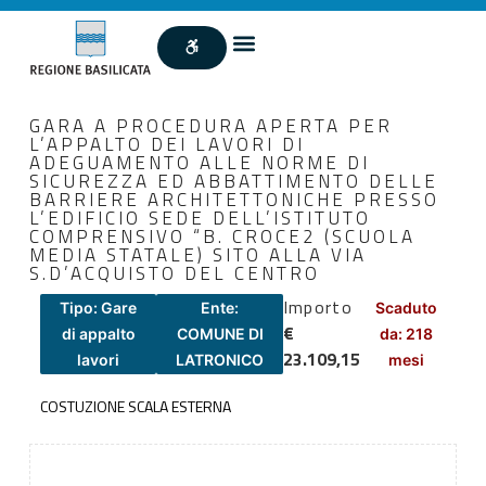
GARA A PROCEDURA APERTA PER
L’APPALTO DEI LAVORI DI
ADEGUAMENTO ALLE NORME DI
SICUREZZA ED ABBATTIMENTO DELLE
BARRIERE ARCHITETTONICHE PRESSO
L’EDIFICIO SEDE DELL’ISTITUTO
COMPRENSIVO “B. CROCE2 (SCUOLA
MEDIA STATALE) SITO ALLA VIA
S.D’ACQUISTO DEL CENTRO
Importo
Tipo: Gare
Ente:
Scaduto
€
di appalto
COMUNE DI
da: 218
23.109,15
lavori
LATRONICO
mesi
COSTUZIONE SCALA ESTERNA