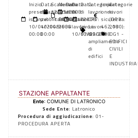
Inizio
Data
Scadenza:
Numero
Data
Data
Data
Categoria
Importo
Categorie
presentazione
di
12/05/2008
atto:
atto:
di
di
lavori
oneri
lavori
istanze:
pubblicazione:
11:00
BANDO
10/04/2008
inizio
fine
CPV:
sicurezza:
(DPR
10/04/2008
10/04/2008
3634
lavori:
lavori:
Lavori
462,18
2000):
00:00
00:00
10/07/2008
10/09/2008
di
OG1 -
ampliamento
EDIFICI
di
CIVILI
edifici
E
INDUSTRIA
STAZIONE APPALTANTE
Ente
: COMUNE DI LATRONICO
Sede Ente
: Latronico
Procedura di aggiudicazione
: 01-
PROCEDURA APERTA