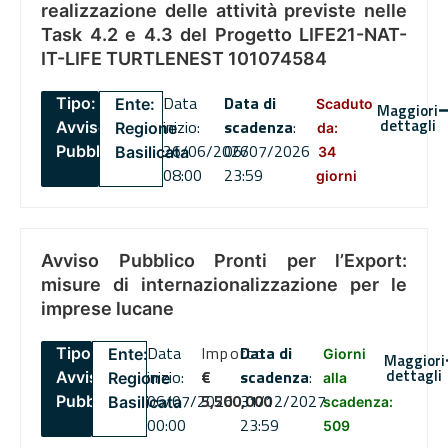
realizzazione delle attività previste nelle
Task 4.2 e 4.3 del Progetto LIFE21-NAT-
IT-LIFE TURTLENEST 101074584
Data
Data di
Tipo:
Ente:
Scaduto
Maggiori
dettagli
inizio:
scadenza
:
Avviso
Regione
da:
26/06/2026
06/07/2026
Pubblico
Basilicata
34
08:00
23:59
giorni
Avviso Pubblico Pronti per l’Export:
misure di internazionalizzazione per le
imprese lucane
Data
Importo
Data di
Tipo:
Ente:
Giorni
Maggiori
dettagli
inizio:
€
scadenza
:
Avviso
Regione
alla
06/07/2026
5,500,000
31/12/2027
Pubblico
Basilicata
scadenza:
00:00
23:59
509