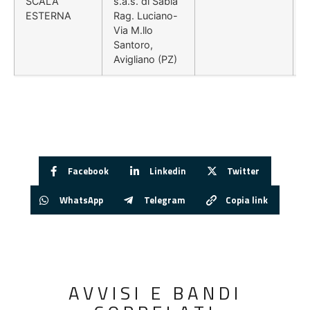
SCALA
s.a.s. di Sabia
d
ESTERNA
Rag. Luciano-
Via M.llo
Santoro,
Avigliano (PZ)
Facebook
Linkedin
Twitter
WhatsApp
Telegram
Copia link
AVVISI E BANDI