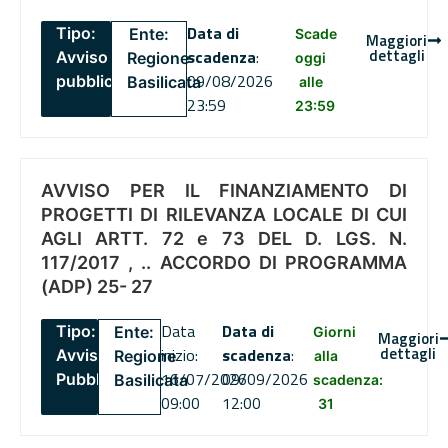
Data di
Tipo:
Ente:
Scade
Maggiori
dettagli
scadenza
:
Avviso
Regione
oggi
09/08/2026
pubblico
Basilicata
alle
23:59
23:59
AVVISO PER IL FINANZIAMENTO DI
PROGETTI DI RILEVANZA LOCALE DI CUI
AGLI ARTT. 72 e 73 DEL D. LGS. N.
117/2017 , .. ACCORDO DI PROGRAMMA
(ADP) 25- 27
Data
Data di
Tipo:
Ente:
Giorni
Maggiori
dettagli
inizio:
scadenza
:
Avviso
Regione
alla
16/07/2026
09/09/2026
Pubblico
Basilicata
scadenza:
09:00
12:00
31