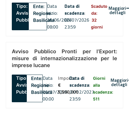
Data
Data di
Tipo:
Ente:
Scaduto
Maggiori
dettagli
inizio:
scadenza
:
Avviso
Regione
da:
26/06/2026
06/07/2026
Pubblico
Basilicata
32
08:00
23:59
giorni
Avviso Pubblico Pronti per l’Export:
misure di internazionalizzazione per le
imprese lucane
Data
Importo
Data di
Tipo:
Ente:
Giorni
Maggiori
dettagli
inizio:
€
scadenza
:
Avviso
Regione
alla
06/07/2026
5,500,000
31/12/2027
Pubblico
Basilicata
scadenza:
00:00
23:59
511