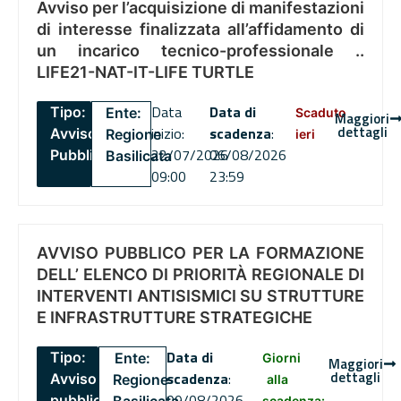
Avviso per l’acquisizione di manifestazioni
di interesse finalizzata all’affidamento di
un incarico tecnico-professionale ..
LIFE21-NAT-IT-LIFE TURTLE
Data
Data di
Tipo:
Ente:
Scaduto
Maggiori
dettagli
inizio:
scadenza
:
Avviso
Regione
ieri
22/07/2026
06/08/2026
Pubblico
Basilicata
09:00
23:59
AVVISO PUBBLICO PER LA FORMAZIONE
DELL’ ELENCO DI PRIORITÀ REGIONALE DI
INTERVENTI ANTISISMICI SU STRUTTURE
E INFRASTRUTTURE STRATEGICHE
Data di
Tipo:
Ente:
Giorni
Maggiori
dettagli
scadenza
:
Avviso
Regione
alla
09/08/2026
pubblico
scadenza: