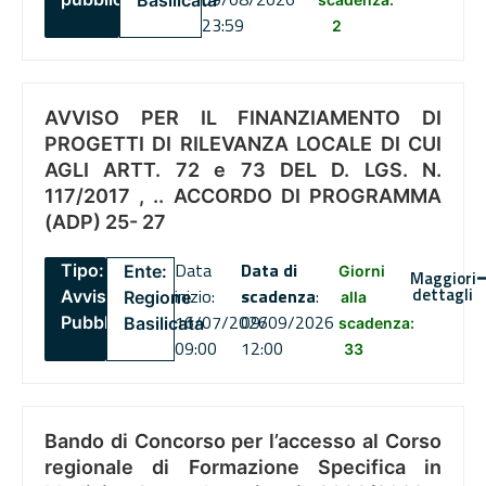
Basilicata
23:59
2
AVVISO PER IL FINANZIAMENTO DI
PROGETTI DI RILEVANZA LOCALE DI CUI
AGLI ARTT. 72 e 73 DEL D. LGS. N.
117/2017 , .. ACCORDO DI PROGRAMMA
(ADP) 25- 27
Data
Data di
Tipo:
Ente:
Giorni
Maggiori
dettagli
inizio:
scadenza
:
Avviso
Regione
alla
16/07/2026
09/09/2026
Pubblico
Basilicata
scadenza:
09:00
12:00
33
Bando di Concorso per l’accesso al Corso
regionale di Formazione Specifica in