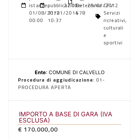
istanze:
pubblicazione:
22:00
Determina
25/07/2012
CPV:
01/08/2012
31/01/2014
678
Servizi
00:00
10:37
ricreativi,
culturali
e
sportivi
Ente
: COMUNE DI CALVELLO
Procedura di aggiudicazione
: 01-
PROCEDURA APERTA
IMPORTO A BASE DI GARA (IVA
ESCLUSA)
€ 170.000,00