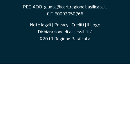
PEC: AOO-giunta@cert.regione.basilicata.it
C.F. 80002950766
Note legali
|
Privacy
|
Crediti
|
Il Logo
Dichiarazione di accessibilità
©2010 Regione Basilicata