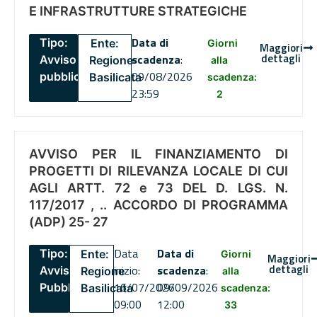
E INFRASTRUTTURE STRATEGICHE
Data di
Tipo:
Ente:
Giorni
Maggiori
dettagli
scadenza
:
Avviso
Regione
alla
09/08/2026
pubblico
Basilicata
scadenza:
23:59
2
AVVISO PER IL FINANZIAMENTO DI
PROGETTI DI RILEVANZA LOCALE DI CUI
AGLI ARTT. 72 e 73 DEL D. LGS. N.
117/2017 , .. ACCORDO DI PROGRAMMA
(ADP) 25- 27
Data
Data di
Tipo:
Ente:
Giorni
Maggiori
dettagli
inizio:
scadenza
:
Avviso
Regione
alla
16/07/2026
09/09/2026
Pubblico
Basilicata
scadenza:
09:00
12:00
33