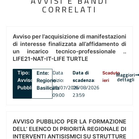
AVVISI E BANDI
CORRELATI
Avviso per l’acquisizione di manifestazioni
di interesse finalizzata all’affidamento di
un incarico tecnico-professionale ..
LIFE21-NAT-IT-LIFE TURTLE
Data
Data di
Tipo:
Ente:
Scaduto
Maggiori
dettagli
inizio:
scadenza
:
Avviso
Regione
ieri
22/07/2026
06/08/2026
Pubblico
Basilicata
09:00
23:59
AVVISO PUBBLICO PER LA FORMAZIONE
DELL’ ELENCO DI PRIORITÀ REGIONALE DI
INTERVENTI ANTISISMICI SU STRUTTURE