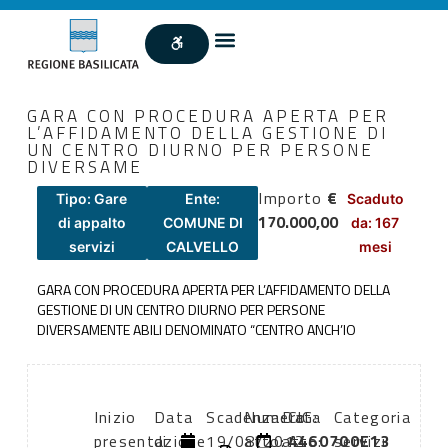
GARA CON PROCEDURA APERTA PER
L’AFFIDAMENTO DELLA GESTIONE DI
UN CENTRO DIURNO PER PERSONE
DIVERSAME
Importo
€
Tipo: Gare
Ente:
Scaduto
170.000,00
di appalto
COMUNE DI
da: 167
servizi
CALVELLO
mesi
GARA CON PROCEDURA APERTA PER L’AFFIDAMENTO DELLA
GESTIONE DI UN CENTRO DIURNO PER PERSONE
DIVERSAMENTE ABILI DENOMINATO “CENTRO ANCH’IO
Inizio
Data
Scadenza:
Numero
Data
CIG:
Categoria
presentazione
di
19/08/2012
atto:
atto:
4460700E13
servizi