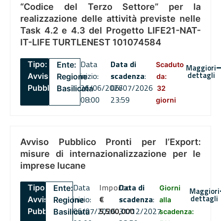
“Codice del Terzo Settore” per la
realizzazione delle attività previste nelle
Task 4.2 e 4.3 del Progetto LIFE21-NAT-
IT-LIFE TURTLENEST 101074584
Data
Data di
Tipo:
Ente:
Scaduto
Maggiori
dettagli
inizio:
scadenza
:
Avviso
Regione
da:
26/06/2026
06/07/2026
Pubblico
Basilicata
32
08:00
23:59
giorni
Avviso Pubblico Pronti per l’Export:
misure di internazionalizzazione per le
imprese lucane
Data
Importo
Data di
Tipo:
Ente:
Giorni
Maggiori
dettagli
inizio:
€
scadenza
:
Avviso
Regione
alla
06/07/2026
5,500,000
31/12/2027
Pubblico
Basilicata
scadenza: