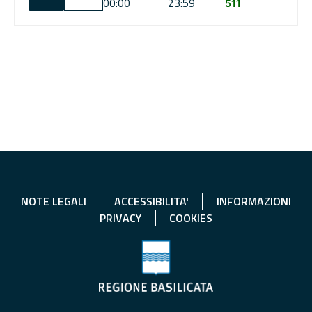
00:00
23:59
511
NOTE LEGALI
ACCESSIBILITA'
INFORMAZIONI
PRIVACY
COOKIES