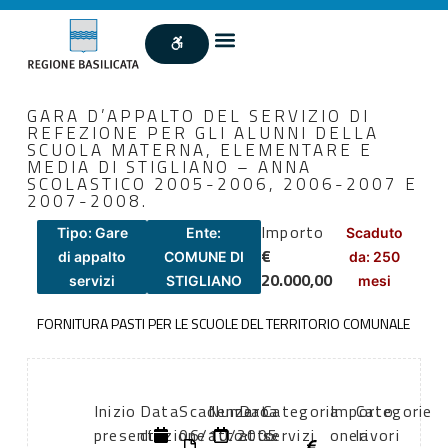
GARA D’APPALTO DEL SERVIZIO DI
REFEZIONE PER GLI ALUNNI DELLA
SCUOLA MATERNA, ELEMENTARE E
MEDIA DI STIGLIANO – ANNA
SCOLASTICO 2005-2006, 2006-2007 E
2007-2008.
Importo
Tipo: Gare
Ente:
Scaduto
€
di appalto
COMUNE DI
da: 250
20.000,00
servizi
STIGLIANO
mesi
FORNITURA PASTI PER LE SCUOLE DEL TERRITORIO COMUNALE
Inizio
Data
Scadenza:
Numero
Data
Categoria
Importo
Categorie
presentazione
di
06/10/2005
atto:
atto:
servizi
oneri
lavori