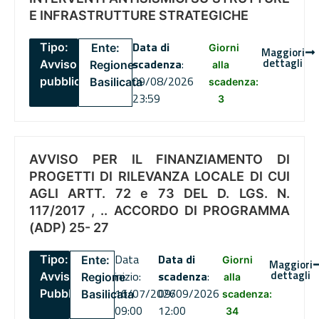
E INFRASTRUTTURE STRATEGICHE
Data di
Tipo:
Ente:
Giorni
Maggiori
dettagli
scadenza
:
Avviso
Regione
alla
09/08/2026
pubblico
Basilicata
scadenza:
23:59
3
AVVISO PER IL FINANZIAMENTO DI
PROGETTI DI RILEVANZA LOCALE DI CUI
AGLI ARTT. 72 e 73 DEL D. LGS. N.
117/2017 , .. ACCORDO DI PROGRAMMA
(ADP) 25- 27
Data
Data di
Tipo:
Ente:
Giorni
Maggiori
dettagli
inizio:
scadenza
:
Avviso
Regione
alla
16/07/2026
09/09/2026
Pubblico
Basilicata
scadenza:
09:00
12:00
34