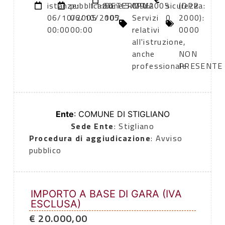
istanze:
pubblicazione:
11:00
DETERMINA
15/09/2005
CPV:
sicurezza:
(DPR
06/10/2005
06/10/2005
107
Servizi
0
2000):
00:00
00:00
relativi
0000
all'istruzione,
-
anche
NON
professionale
PRESENTE
Ente
: COMUNE DI STIGLIANO
Sede Ente
: Stigliano
Procedura di aggiudicazione
: Avviso
pubblico
IMPORTO A BASE DI GARA (IVA
ESCLUSA)
€ 20.000,00