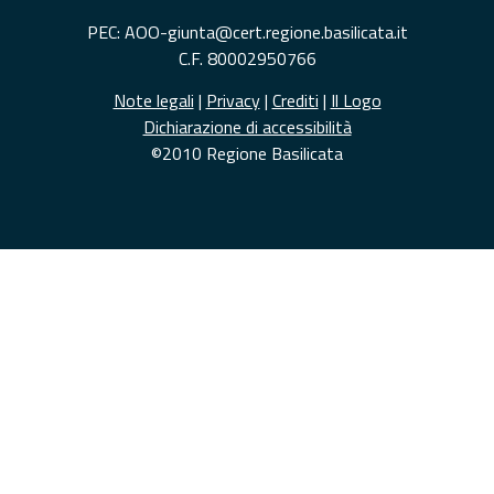
PEC: AOO-giunta@cert.regione.basilicata.it
C.F. 80002950766
Note legali
|
Privacy
|
Crediti
|
Il Logo
Dichiarazione di accessibilità
©2010 Regione Basilicata