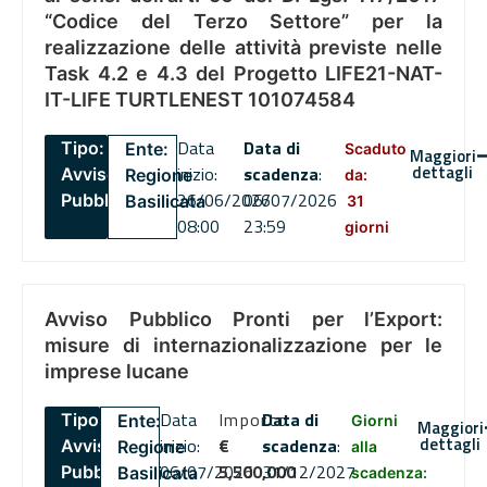
“Codice del Terzo Settore” per la
realizzazione delle attività previste nelle
Task 4.2 e 4.3 del Progetto LIFE21-NAT-
IT-LIFE TURTLENEST 101074584
Data
Data di
Tipo:
Ente:
Scaduto
Maggiori
dettagli
inizio:
scadenza
:
Avviso
Regione
da:
26/06/2026
06/07/2026
Pubblico
Basilicata
31
08:00
23:59
giorni
Avviso Pubblico Pronti per l’Export:
misure di internazionalizzazione per le
imprese lucane
Data
Importo
Data di
Tipo:
Ente:
Giorni
Maggiori
dettagli
inizio:
€
scadenza
:
Avviso
Regione
alla
06/07/2026
5,500,000
31/12/2027
Pubblico
Basilicata
scadenza: