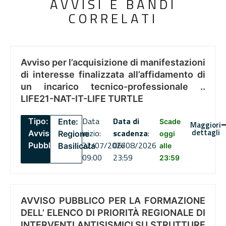
AVVISI E BANDI
CORRELATI
Avviso per l’acquisizione di manifestazioni
di interesse finalizzata all’affidamento di
un incarico tecnico-professionale ..
LIFE21-NAT-IT-LIFE TURTLE
Data
Data di
Tipo:
Ente:
Scade
Maggiori
dettagli
inizio:
scadenza
:
Avviso
Regione
oggi
22/07/2026
06/08/2026
Pubblico
Basilicata
alle
09:00
23:59
23:59
AVVISO PUBBLICO PER LA FORMAZIONE
DELL’ ELENCO DI PRIORITÀ REGIONALE DI
INTERVENTI ANTISISMICI SU STRUTTURE