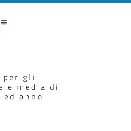
 per gli
e e media di
4 ed anno