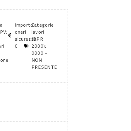
ia
Importo
Categorie
CPV:
oneri
lavori
sicurezza:
(DPR
eri
0
2000):
0000 -
ione
NON
PRESENTE