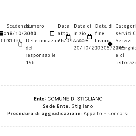
Scadenza:
Numero
Data
Data di
Data di
Categor
zione:
15/10/2003
atto:
atto:
inizio
fine
servizi 
2003
11:00
Determinazione
25/09/2003
lavori:
lavori:
Servizi
del
20/10/2003
31/05/2005
alberghi
responsabile
e di
196
ristoraz
Ente
: COMUNE DI STIGLIANO
Sede Ente
: Stigliano
Procedura di aggiudicazione
: Appalto - Concorsi