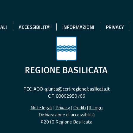
ALI
ACCESSIBILITA'
INFORMAZIONI
PRIVACY
PEC: AOO-giunta@cert.regione.basilicata.it
C.F. 80002950766
Note legali
|
Privacy
|
Crediti
|
Il Logo
Dichiarazione di accessibilità
©2010 Regione Basilicata