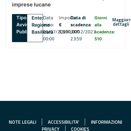
imprese lucane
Data
Importo
Data di
Tipo:
Ente:
Giorni
Maggiori
dettagli
inizio:
€
scadenza
:
Avviso
Regione
alla
06/07/2026
5,500,000
31/12/2027
Pubblico
Basilicata
scadenza:
00:00
23:59
510
NOTE LEGALI
ACCESSIBILITA'
INFORMAZIONI
PRIVACY
COOKIES