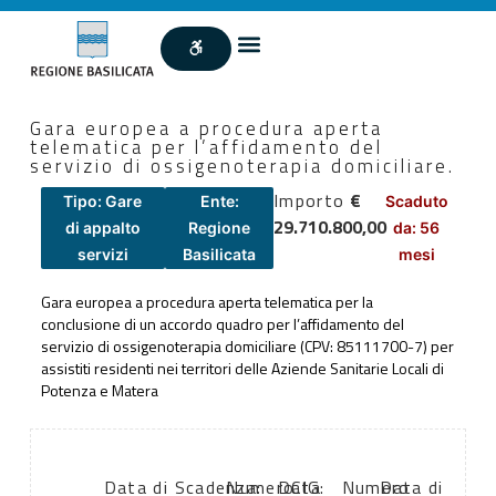
Gara europea a procedura aperta
telematica per l’affidamento del
servizio di ossigenoterapia domiciliare.
Importo
€
Tipo: Gare
Ente:
Scaduto
29.710.800,00
di appalto
Regione
da: 56
servizi
Basilicata
mesi
Gara europea a procedura aperta telematica per la
conclusione di un accordo quadro per l’affidamento del
servizio di ossigenoterapia domiciliare (CPV: 85111700-7) per
assistiti residenti nei territori delle Aziende Sanitarie Locali di
Potenza e Matera
Data di
Scadenza:
Numero
Data
CIG:
Numero
Data di