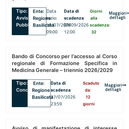
Data
Data di
Tipo:
Ente:
Giorni
Maggiori
dettagli
inizio:
scadenza
:
Avviso
Regione
alla
16/07/2026
09/09/2026
Pubblico
Basilicata
scadenza:
09:00
12:00
32
Bando di Concorso per l’accesso al Corso
regionale di Formazione Specifica in
Medicina Generale – triennio 2026/2029
Data di
Tipo:
Ente:
Scaduto
Maggiori
dettagli
scadenza
:
Concorsi
Regione
da:
27/07/2026
Basilicata
12
23:59
giorni
Avviso di manifestazione di interesse