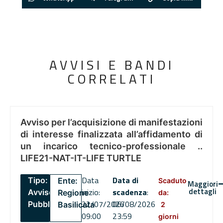
AVVISI E BANDI
CORRELATI
Avviso per l’acquisizione di manifestazioni
di interesse finalizzata all’affidamento di
un incarico tecnico-professionale ..
LIFE21-NAT-IT-LIFE TURTLE
Data
Data di
Tipo:
Ente:
Scaduto
Maggiori
dettagli
inizio:
scadenza
:
Avviso
Regione
da:
22/07/2026
06/08/2026
Pubblico
Basilicata
2
09:00
23:59
giorni