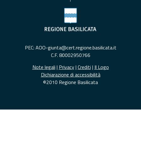
PEC: AOO-giunta@cert.regione.basilicata.it
C.F. 80002950766
Note legali
|
Privacy
|
Crediti
|
Il Logo
Dichiarazione di accessibilità
©2010 Regione Basilicata