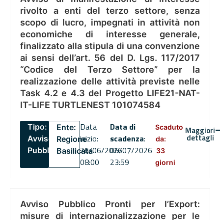
rivolto a enti del terzo settore, senza
scopo di lucro, impegnati in attività non
economiche di interesse generale,
finalizzato alla stipula di una convenzione
ai sensi dell’art. 56 del D. Lgs. 117/2017
“Codice del Terzo Settore” per la
realizzazione delle attività previste nelle
Task 4.2 e 4.3 del Progetto LIFE21-NAT-
IT-LIFE TURTLENEST 101074584
Data
Data di
Tipo:
Ente:
Scaduto
Maggiori
dettagli
inizio:
scadenza
:
Avviso
Regione
da:
26/06/2026
06/07/2026
Pubblico
Basilicata
33
08:00
23:59
giorni
Avviso Pubblico Pronti per l’Export:
misure di internazionalizzazione per le