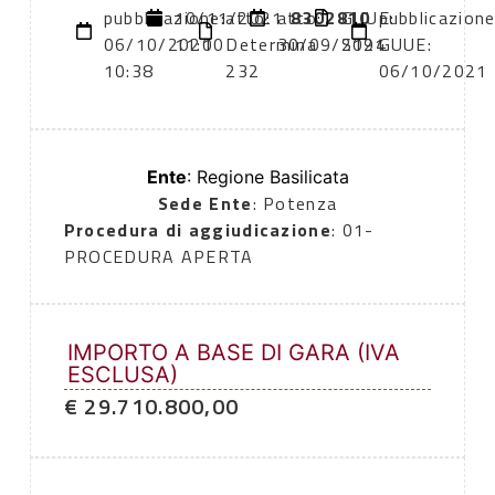
pubblicazione:
10/11/2021
atto:
atto:
8302810
GUUE:
pubblicazion
06/10/2021
11:00
Determina
30/09/2021
S194
GUUE:
10:38
232
06/10/2021
Ente
: Regione Basilicata
Sede Ente
: Potenza
Procedura di aggiudicazione
: 01-
PROCEDURA APERTA
IMPORTO A BASE DI GARA (IVA
ESCLUSA)
€ 29.710.800,00