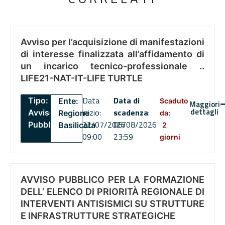
Avviso per l’acquisizione di manifestazioni
di interesse finalizzata all’affidamento di
un incarico tecnico-professionale ..
LIFE21-NAT-IT-LIFE TURTLE
Data
Data di
Tipo:
Ente:
Scaduto
Maggiori
dettagli
inizio:
scadenza
:
Avviso
Regione
da:
22/07/2026
06/08/2026
Pubblico
Basilicata
2
09:00
23:59
giorni
AVVISO PUBBLICO PER LA FORMAZIONE
DELL’ ELENCO DI PRIORITÀ REGIONALE DI
INTERVENTI ANTISISMICI SU STRUTTURE
E INFRASTRUTTURE STRATEGICHE