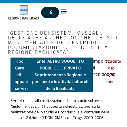
“GESTIONE DEI SISTEMI MUSEALI,
DELLE AREE ARCHEOLOGICHE, DEI SITI
MONUMENTALI E DEI CENTRI DI
DOCUMENTAZIONE PUBBLICI NELLA
REGIONE BASILICATA”
Importo
Tipo:
Ente: ALTRO SOGGETTO
Scaduto
€
Gare
PUBBLICO E PRIVATO
da:
120.000,00
di
Soprintendenza Regionale
274
appalto
per i beni e le attività culturali
mesi
servizi
della Basilicata
Servizi relativi alla realizzazione di uno studio sul tema:
“Sistemi museali…”. Il supporto richiesto attraverso la
realizzazione dello studio è riconducibile ai contenuti della
misura 1.2 Azione B PON-ATAS ob. 1 Progr. 2000-2006