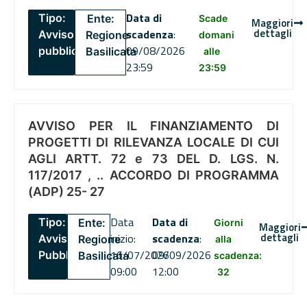
Data di
Tipo:
Ente:
Scade
Maggiori
dettagli
scadenza
:
Avviso
Regione
domani
09/08/2026
pubblico
Basilicata
alle
23:59
23:59
AVVISO PER IL FINANZIAMENTO DI
PROGETTI DI RILEVANZA LOCALE DI CUI
AGLI ARTT. 72 e 73 DEL D. LGS. N.
117/2017 , .. ACCORDO DI PROGRAMMA
(ADP) 25- 27
Data
Data di
Tipo:
Ente:
Giorni
Maggiori
dettagli
inizio:
scadenza
:
Avviso
Regione
alla
16/07/2026
09/09/2026
Pubblico
Basilicata
scadenza:
09:00
12:00
32