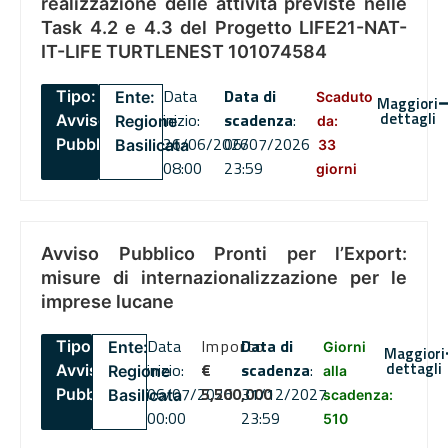
realizzazione delle attività previste nelle
Task 4.2 e 4.3 del Progetto LIFE21-NAT-
IT-LIFE TURTLENEST 101074584
Data
Data di
Tipo:
Ente:
Scaduto
Maggiori
dettagli
inizio:
scadenza
:
Avviso
Regione
da:
26/06/2026
06/07/2026
Pubblico
Basilicata
33
08:00
23:59
giorni
Avviso Pubblico Pronti per l’Export:
misure di internazionalizzazione per le
imprese lucane
Data
Importo
Data di
Tipo:
Ente:
Giorni
Maggiori
dettagli
inizio:
€
scadenza
:
Avviso
Regione
alla
06/07/2026
5,500,000
31/12/2027
Pubblico
Basilicata
scadenza:
00:00
23:59
510