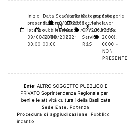
Inizio
Data
Scadenza:
Numero
Data
Categoria
Importo
Categorie
presentazione
di
18/09/2003
atto:
atto:
servizi
oneri
lavori
istanze:
pubblicazione:
10:00
bando
31/07/2003
CPV:
sicurezza:
(DPR
09/08/2003
09/08/2003
2921
Servizi
0
2000):
00:00
00:00
R&S
0000 -
NON
PRESENTE
Ente
: ALTRO SOGGETTO PUBBLICO E
PRIVATO Soprintendenza Regionale per i
beni e le attività culturali della Basilicata
Sede Ente
: Potenza
Procedura di aggiudicazione
: Pubblico
incanto