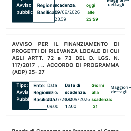
Maggiori
dettagli
scadenza
:
Avviso
Regione
oggi
09/08/2026
pubblico
Basilicata
alle
23:59
23:59
AVVISO PER IL FINANZIAMENTO DI
PROGETTI DI RILEVANZA LOCALE DI CUI
AGLI ARTT. 72 e 73 DEL D. LGS. N.
117/2017 , .. ACCORDO DI PROGRAMMA
(ADP) 25- 27
Data
Data di
Tipo:
Ente:
Giorni
Maggiori
dettagli
inizio:
scadenza
:
Avviso
Regione
alla
16/07/2026
09/09/2026
Pubblico
Basilicata
scadenza:
09:00
12:00
31