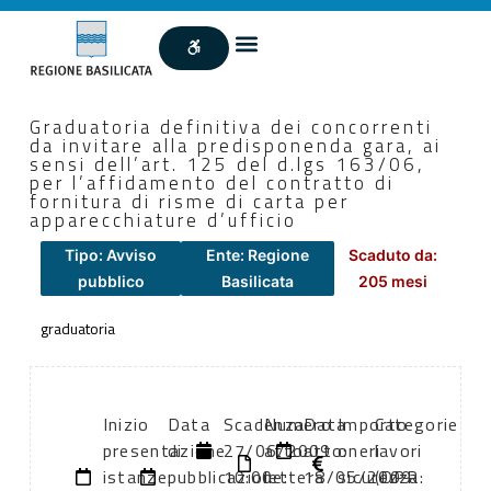
Graduatoria definitiva dei concorrenti
da invitare alla predisponenda gara, ai
sensi dell’art. 125 del d.lgs 163/06,
per l’affidamento del contratto di
fornitura di risme di carta per
apparecchiature d’ufficio
Tipo: Avviso
Ente: Regione
Scaduto da:
pubblico
Basilicata
205 mesi
graduatoria
Inizio
Data
Scadenza:
Numero
Data
Importo
Categorie
presentazione
di
27/06/2009
atto:
atto:
oneri
lavori
istanze:
pubblicazione:
10:00
lettera
18/05/2009
sicurezza:
(DPR