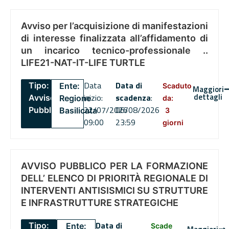
Avviso per l’acquisizione di manifestazioni
di interesse finalizzata all’affidamento di
un incarico tecnico-professionale ..
LIFE21-NAT-IT-LIFE TURTLE
Data
Data di
Tipo:
Ente:
Scaduto
Maggiori
dettagli
inizio:
scadenza
:
Avviso
Regione
da:
22/07/2026
06/08/2026
Pubblico
Basilicata
3
09:00
23:59
giorni
AVVISO PUBBLICO PER LA FORMAZIONE
DELL’ ELENCO DI PRIORITÀ REGIONALE DI
INTERVENTI ANTISISMICI SU STRUTTURE
E INFRASTRUTTURE STRATEGICHE
Data di
Tipo:
Ente:
Scade