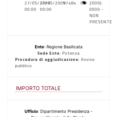
27/05/2009
27/05/2009
97484
0
2000):
00:00
00:00
0000 -
NON
PRESENTE
Ente
: Regione Basilicata
Sede Ente
: Potenza
Procedura di aggiudicazione
: Avviso
pubblico
IMPORTO TOTALE
Ufficio
: Dipartimento Presidenza -