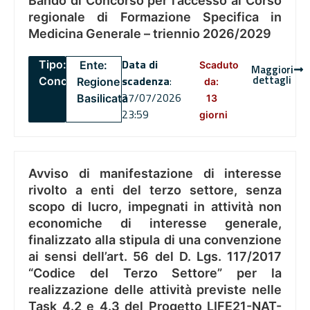
Bando di Concorso per l’accesso al Corso
regionale di Formazione Specifica in
Medicina Generale – triennio 2026/2029
Data di
Tipo:
Ente:
Scaduto
Maggiori
dettagli
scadenza
:
Concorsi
Regione
da:
27/07/2026
Basilicata
13
23:59
giorni
Avviso di manifestazione di interesse
rivolto a enti del terzo settore, senza
scopo di lucro, impegnati in attività non
economiche di interesse generale,
finalizzato alla stipula di una convenzione
ai sensi dell’art. 56 del D. Lgs. 117/2017
“Codice del Terzo Settore” per la
realizzazione delle attività previste nelle
Task 4.2 e 4.3 del Progetto LIFE21-NAT-