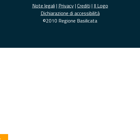
Note legali
|
Privacy
|
Crediti
|
Il Logo
Dichiarazione di accessibilità
©2010 Regione Basilicata