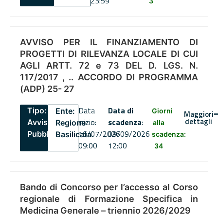
23:59
3
AVVISO PER IL FINANZIAMENTO DI
PROGETTI DI RILEVANZA LOCALE DI CUI
AGLI ARTT. 72 e 73 DEL D. LGS. N.
117/2017 , .. ACCORDO DI PROGRAMMA
(ADP) 25- 27
Data
Data di
Tipo:
Ente:
Giorni
Maggiori
dettagli
inizio:
scadenza
:
Avviso
Regione
alla
16/07/2026
09/09/2026
Pubblico
Basilicata
scadenza:
09:00
12:00
34
Bando di Concorso per l’accesso al Corso
regionale di Formazione Specifica in
Medicina Generale – triennio 2026/2029