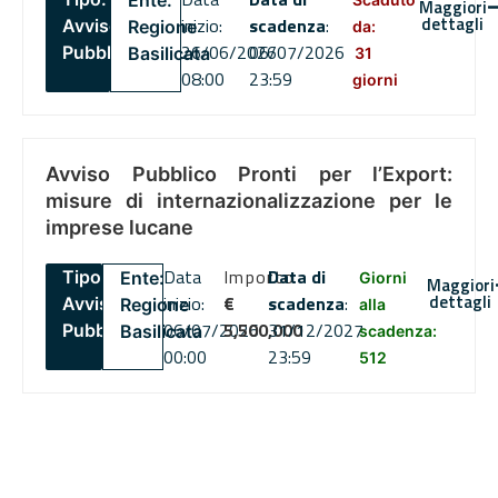
Ente:
Maggiori
dettagli
inizio:
scadenza
:
Avviso
Regione
da:
26/06/2026
06/07/2026
Pubblico
Basilicata
31
08:00
23:59
giorni
Avviso Pubblico Pronti per l’Export:
misure di internazionalizzazione per le
imprese lucane
Data
Importo
Data di
Tipo:
Ente:
Giorni
Maggiori
dettagli
inizio:
€
scadenza
:
Avviso
Regione
alla
06/07/2026
5,500,000
31/12/2027
Pubblico
Basilicata
scadenza:
00:00
23:59
512