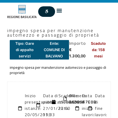
impegno spesa per manutenzione
automezzo e passaggio di proprietà
Importo
Tipo: Gare
Ente:
Scaduto
€
di appalto
COMUNE DI
da: 158
1.300,00
servizi
BALVANO
mesi
impegno spesa per manutenzione automezzo e passaggio di
proprietà
Inizio
Data di
Scadenza:
CIG:
Numero
Data
Data
presentazione
pubblicazione:
19/05/2013
Z6009F7E0B
atto:
di
di
istanze:
27/01/2014
22:00
inizio
fine
20/05/2013
13:33
lavori:
lavori: