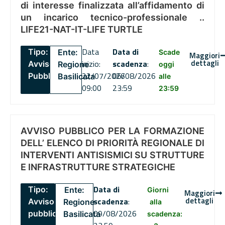
di interesse finalizzata all’affidamento di
un incarico tecnico-professionale ..
LIFE21-NAT-IT-LIFE TURTLE
Data
Data di
Tipo:
Ente:
Scade
Maggiori
dettagli
inizio:
scadenza
:
Avviso
Regione
oggi
22/07/2026
06/08/2026
Pubblico
Basilicata
alle
09:00
23:59
23:59
AVVISO PUBBLICO PER LA FORMAZIONE
DELL’ ELENCO DI PRIORITÀ REGIONALE DI
INTERVENTI ANTISISMICI SU STRUTTURE
E INFRASTRUTTURE STRATEGICHE
Data di
Tipo:
Ente:
Giorni
Maggiori
dettagli
scadenza
:
Avviso
Regione
alla
09/08/2026
pubblico
Basilicata
scadenza: