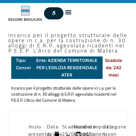
Incarico per il progetto strutturale delle
opere in c.a. per la costruzione di n. 30
alloggi di E.R.P. agevolata ricadenti nel
P.E.E.P. L’Arco del Comune di Matera
Tipo:
Ente: AZIENDA TERRITORIALE
Scaduto
Concorsi
PER L'EDILIZIA RESIDENZIALE
da: 242
ATER
mesi
Incarico per il progetto strutturale delle opere in c.a. per la
costruzione di n. 30 alloggi di E.R.P. agevolata ricadenti nel
P.E.E.P. L’Arco del Comune di Matera
Inizio
Data
Scadenza:
Numero
Data
Importo
Categorie
presentazione
di
29/05/2006
atto:
atto:
oneri
lavori