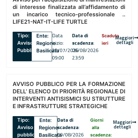
di interesse finalizzata all’affidamento di
un incarico tecnico-professionale ..
LIFE21-NAT-IT-LIFE TURTLE
Data
Data di
Tipo:
Ente:
Scaduto
Maggiori
dettagli
inizio:
scadenza
:
Avviso
Regione
ieri
22/07/2026
06/08/2026
Pubblico
Basilicata
09:00
23:59
AVVISO PUBBLICO PER LA FORMAZIONE
DELL’ ELENCO DI PRIORITÀ REGIONALE DI
INTERVENTI ANTISISMICI SU STRUTTURE
E INFRASTRUTTURE STRATEGICHE
Data di
Tipo:
Ente:
Giorni
Maggiori
dettagli
scadenza
:
Avviso
Regione
alla
09/08/2026
pubblico
Basilicata
scadenza: