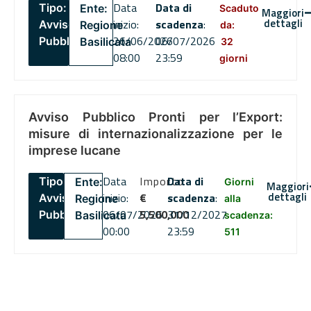
Data
Data di
Tipo:
Ente:
Scaduto
Maggiori
dettagli
inizio:
scadenza
:
Avviso
Regione
da:
26/06/2026
06/07/2026
Pubblico
Basilicata
32
08:00
23:59
giorni
Avviso Pubblico Pronti per l’Export:
misure di internazionalizzazione per le
imprese lucane
Data
Importo
Data di
Tipo:
Ente:
Giorni
Maggiori
dettagli
inizio:
€
scadenza
:
Avviso
Regione
alla
06/07/2026
5,500,000
31/12/2027
Pubblico
Basilicata
scadenza:
00:00
23:59
511