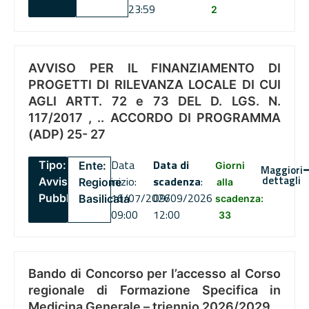
23:59
2
AVVISO PER IL FINANZIAMENTO DI
PROGETTI DI RILEVANZA LOCALE DI CUI
AGLI ARTT. 72 e 73 DEL D. LGS. N.
117/2017 , .. ACCORDO DI PROGRAMMA
(ADP) 25- 27
Data
Data di
Tipo:
Ente:
Giorni
Maggiori
dettagli
inizio:
scadenza
:
Avviso
Regione
alla
16/07/2026
09/09/2026
Pubblico
Basilicata
scadenza:
09:00
12:00
33
Bando di Concorso per l’accesso al Corso
regionale di Formazione Specifica in
Medicina Generale – triennio 2026/2029