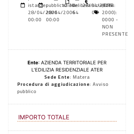
istanze:
pubblicazione:
10:30
delibera
28/04/2006
sicurezza:
(DPR
28/04/2006
28/04/2006
64
0
2000):
00:00
00:00
0000 -
NON
PRESENTE
Ente
: AZIENDA TERRITORIALE PER
L'EDILIZIA RESIDENZIALE ATER
Sede Ente
: Matera
Procedura di aggiudicazione
: Avviso
pubblico
IMPORTO TOTALE