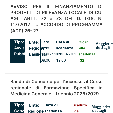
AVVISO PER IL FINANZIAMENTO DI
PROGETTI DI RILEVANZA LOCALE DI CUI
AGLI ARTT. 72 e 73 DEL D. LGS. N.
117/2017 , .. ACCORDO DI PROGRAMMA
(ADP) 25- 27
Data
Data di
Tipo:
Ente:
Giorni
Maggiori
dettagli
inizio:
scadenza
:
Avviso
Regione
alla
16/07/2026
09/09/2026
Pubblico
Basilicata
scadenza:
09:00
12:00
32
Bando di Concorso per l’accesso al Corso
regionale di Formazione Specifica in
Medicina Generale – triennio 2026/2029
Data di
Tipo:
Ente:
Scaduto
Maggiori
dettagli
scadenza
:
Concorsi
Regione
da: