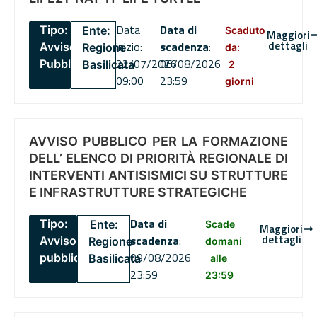
Data
Data di
Tipo:
Ente:
Scaduto
Maggiori
dettagli
inizio:
scadenza
:
Avviso
Regione
da:
22/07/2026
06/08/2026
Pubblico
Basilicata
2
09:00
23:59
giorni
AVVISO PUBBLICO PER LA FORMAZIONE
DELL’ ELENCO DI PRIORITÀ REGIONALE DI
INTERVENTI ANTISISMICI SU STRUTTURE
E INFRASTRUTTURE STRATEGICHE
Data di
Tipo:
Ente:
Scade
Maggiori
dettagli
scadenza
:
Avviso
Regione
domani
09/08/2026
pubblico
Basilicata
alle
23:59
23:59