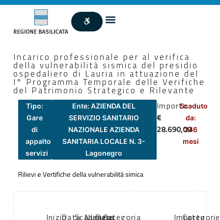
Incarico professionale per al verifica
della vulnerabilità sismica del presidio
ospedaliero di Lauria in attuazione del
I° Programma Temporale delle Verifiche
del Patrimonio Strategico e Rilevante
Importo
Tipo:
Ente: AZIENDA DEL
Scaduto
€
Gare
SERVIZIO SANITARIO
da:
28.690,00
di
NAZIONALE AZIENDA
246
appalto
SANITARIA LOCALE N. 3-
mesi
servizi
Lagonegro
Rilievi e Vertifiche della vulnerabilità simica
Inizio
Data
Scadenza:
Numero
Data
Categoria
Importo
Categori