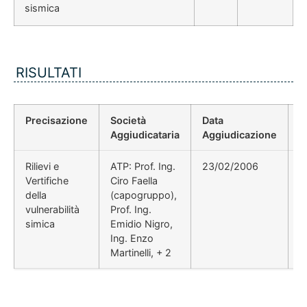
sismica
RISULTATI
Precisazione
Società
Data
P
Aggiudicataria
Aggiudicazione
D
Rilievi e
ATP: Prof. Ing.
23/02/2006
d
Vertifiche
Ciro Faella
della
(capogruppo),
vulnerabilità
Prof. Ing.
simica
Emidio Nigro,
Ing. Enzo
Martinelli, + 2