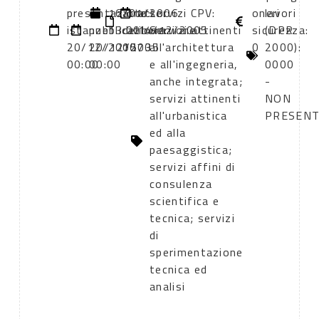
presentazione
di
16/01/2006
atto:
atto:
servizi CPV:
oneri
lavori
istanze:
pubblicazione:
13:00
deliberazione
14/12/2005
Servizi attinenti
sicurezza:
(DPR
20/12/2005
20/12/2005
1073
all'architettura
0
2000):
00:00
00:00
e all'ingegneria,
0000
anche integrata;
-
servizi attinenti
NON
all'urbanistica
PRESEN
ed alla
paesaggistica;
servizi affini di
consulenza
scientifica e
tecnica; servizi
di
sperimentazione
tecnica ed
analisi