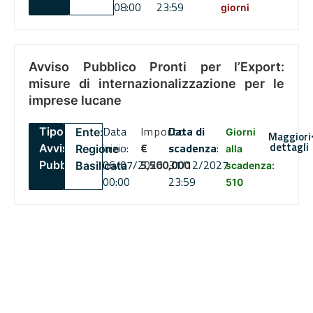
08:00
23:59
giorni
Avviso Pubblico Pronti per l’Export:
misure di internazionalizzazione per le
imprese lucane
Data
Importo
Data di
Tipo:
Ente:
Giorni
Maggiori
dettagli
inizio:
€
scadenza
:
Avviso
Regione
alla
06/07/2026
5,500,000
31/12/2027
Pubblico
Basilicata
scadenza:
00:00
23:59
510