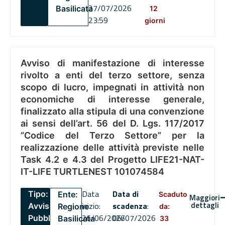
27/07/2026
Basilicata
12
23:59
giorni
Avviso di manifestazione di interesse
rivolto a enti del terzo settore, senza
scopo di lucro, impegnati in attività non
economiche di interesse generale,
finalizzato alla stipula di una convenzione
ai sensi dell’art. 56 del D. Lgs. 117/2017
“Codice del Terzo Settore” per la
realizzazione delle attività previste nelle
Task 4.2 e 4.3 del Progetto LIFE21-NAT-
IT-LIFE TURTLENEST 101074584
Data
Data di
Tipo:
Ente:
Scaduto
Maggiori
dettagli
inizio:
scadenza
:
Avviso
Regione
da:
26/06/2026
06/07/2026
Pubblico
Basilicata
33