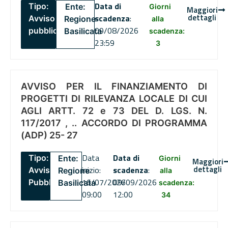
Data di
Tipo:
Ente:
Giorni
Maggiori
dettagli
scadenza
:
Avviso
Regione
alla
09/08/2026
pubblico
Basilicata
scadenza:
23:59
3
AVVISO PER IL FINANZIAMENTO DI
PROGETTI DI RILEVANZA LOCALE DI CUI
AGLI ARTT. 72 e 73 DEL D. LGS. N.
117/2017 , .. ACCORDO DI PROGRAMMA
(ADP) 25- 27
Data
Data di
Tipo:
Ente:
Giorni
Maggiori
dettagli
inizio:
scadenza
:
Avviso
Regione
alla
16/07/2026
09/09/2026
Pubblico
Basilicata
scadenza:
09:00
12:00
34