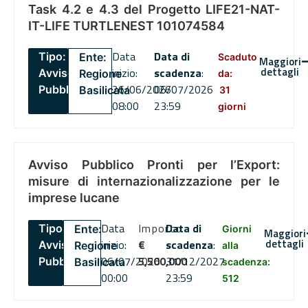
Task 4.2 e 4.3 del Progetto LIFE21-NAT-
IT-LIFE TURTLENEST 101074584
Data
Data di
Tipo:
Ente:
Scaduto
Maggiori
dettagli
inizio:
scadenza
:
Avviso
Regione
da:
26/06/2026
06/07/2026
Pubblico
Basilicata
31
08:00
23:59
giorni
Avviso Pubblico Pronti per l’Export:
misure di internazionalizzazione per le
imprese lucane
Data
Importo
Data di
Tipo:
Ente:
Giorni
Maggiori
dettagli
inizio:
€
scadenza
:
Avviso
Regione
alla
06/07/2026
5,500,000
31/12/2027
Pubblico
Basilicata
scadenza:
00:00
23:59
512