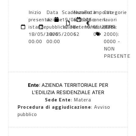
Inizio
Data
Scadenza:
Numero
Data
Importo
Categorie
presentazione
di
19/06/2006
atto:
atto:
oneri
lavori
istanze:
pubblicazione:
10:30
determina
10/05/2006
sicurezza:
(DPR
18/05/2006
18/05/2006
62
0
2000):
00:00
00:00
0000 -
NON
PRESENTE
Ente
: AZIENDA TERRITORIALE PER
L'EDILIZIA RESIDENZIALE ATER
Sede Ente
: Matera
Procedura di aggiudicazione
: Avviso
pubblico