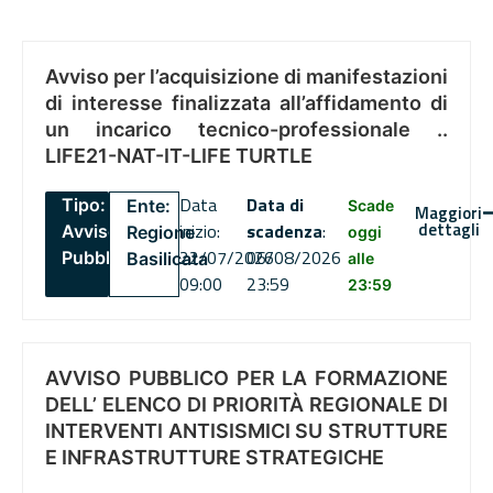
Avviso per l’acquisizione di manifestazioni
di interesse finalizzata all’affidamento di
un incarico tecnico-professionale ..
LIFE21-NAT-IT-LIFE TURTLE
Data
Data di
Tipo:
Ente:
Scade
Maggiori
dettagli
inizio:
scadenza
:
Avviso
Regione
oggi
22/07/2026
06/08/2026
Pubblico
Basilicata
alle
09:00
23:59
23:59
AVVISO PUBBLICO PER LA FORMAZIONE
DELL’ ELENCO DI PRIORITÀ REGIONALE DI
INTERVENTI ANTISISMICI SU STRUTTURE
E INFRASTRUTTURE STRATEGICHE