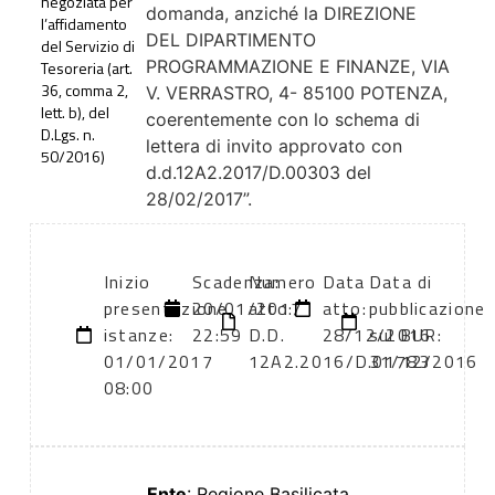
negoziata per
domanda, anziché la DIREZIONE
l’affidamento
DEL DIPARTIMENTO
del Servizio di
PROGRAMMAZIONE E FINANZE, VIA
Tesoreria (art.
36, comma 2,
V. VERRASTRO, 4- 85100 POTENZA,
lett. b), del
coerentemente con lo schema di
D.Lgs. n.
lettera di invito approvato con
50/2016)
d.d.12A2.2017/D.00303 del
28/02/2017”.
Inizio
Scadenza:
Numero
Data
Data di
presentazione
20/01/2017
atto:
atto:
pubblicazione
istanze:
22:59
D.D.
28/12/2016
sul BUR:
01/01/2017
12A2.2016/D.01783
31/12/2016
08:00
Ente
: Regione Basilicata