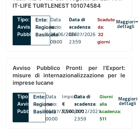
IT-LIFE TURTLENEST 101074584
Data
Data di
Tipo:
Ente:
Scaduto
Maggiori
dettagli
inizio:
scadenza
:
Avviso
Regione
da:
26/06/2026
06/07/2026
Pubblico
Basilicata
32
08:00
23:59
giorni
Avviso Pubblico Pronti per l’Export:
misure di internazionalizzazione per le
imprese lucane
Data
Importo
Data di
Tipo:
Ente:
Giorni
Maggiori
dettagli
inizio:
€
scadenza
:
Avviso
Regione
alla
06/07/2026
5,500,000
31/12/2027
Pubblico
Basilicata
scadenza:
00:00
23:59
511