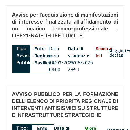
Avviso per l’acquisizione di manifestazioni
di interesse finalizzata all’affidamento di
un incarico tecnico-professionale ..
LIFE21-NAT-IT-LIFE TURTLE
Data
Data di
Tipo:
Ente:
Scaduto
Maggiori
dettagli
inizio:
scadenza
:
Avviso
Regione
ieri
22/07/2026
06/08/2026
Pubblico
Basilicata
09:00
23:59
AVVISO PUBBLICO PER LA FORMAZIONE
DELL’ ELENCO DI PRIORITÀ REGIONALE DI
INTERVENTI ANTISISMICI SU STRUTTURE
E INFRASTRUTTURE STRATEGICHE
Data di
Tipo:
Ente:
Giorni