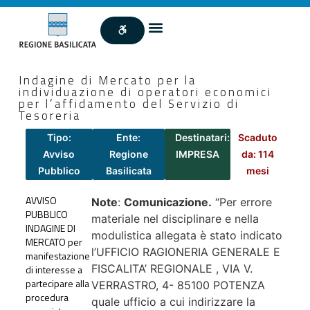
Indagine di Mercato per la
individuazione di operatori economici
per l’affidamento del Servizio di
Tesoreria
Tipo:
Ente:
Destinatari:
Scaduto
Avviso
Regione
IMPRESA
da: 114
Pubblico
Basilicata
mesi
AVVISO
Note
:
Comunicazione.
“Per errore
PUBBLICO
materiale nel disciplinare e nella
INDAGINE DI
modulistica allegata è stato indicato
MERCATO per
l’UFFICIO RAGIONERIA GENERALE E
manifestazione
FISCALITA’ REGIONALE , VIA V.
di interesse a
partecipare alla
VERRASTRO, 4- 85100 POTENZA
procedura
quale ufficio a cui indirizzare la