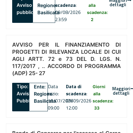
Maggiori
dettagli
scadenza
:
Avviso
Regione
alla
09/08/2026
pubblico
Basilicata
scadenza:
23:59
2
AVVISO PER IL FINANZIAMENTO DI
PROGETTI DI RILEVANZA LOCALE DI CUI
AGLI ARTT. 72 e 73 DEL D. LGS. N.
117/2017 , .. ACCORDO DI PROGRAMMA
(ADP) 25- 27
Data
Data di
Tipo:
Ente:
Giorni
Maggiori
dettagli
inizio:
scadenza
:
Avviso
Regione
alla
16/07/2026
09/09/2026
Pubblico
Basilicata
scadenza:
09:00
12:00
33