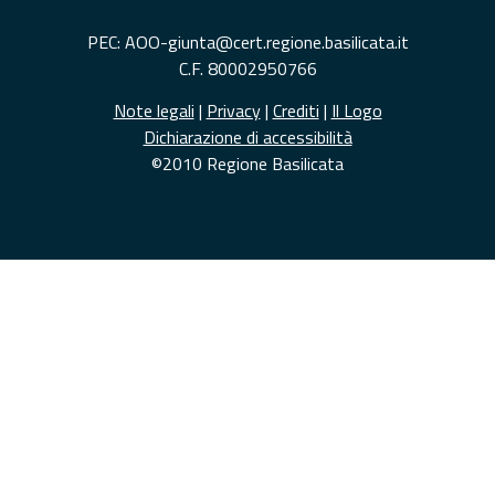
PEC: AOO-giunta@cert.regione.basilicata.it
C.F. 80002950766
Note legali
|
Privacy
|
Crediti
|
Il Logo
Dichiarazione di accessibilità
©2010 Regione Basilicata