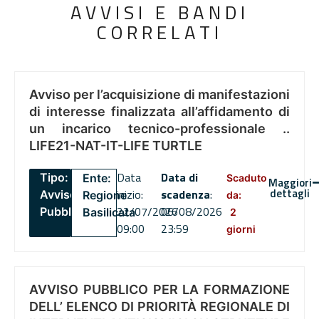
AVVISI E BANDI
CORRELATI
Avviso per l’acquisizione di manifestazioni
di interesse finalizzata all’affidamento di
un incarico tecnico-professionale ..
LIFE21-NAT-IT-LIFE TURTLE
Data
Data di
Tipo:
Ente:
Scaduto
Maggiori
dettagli
inizio:
scadenza
:
Avviso
Regione
da:
22/07/2026
06/08/2026
Pubblico
Basilicata
2
09:00
23:59
giorni
AVVISO PUBBLICO PER LA FORMAZIONE
DELL’ ELENCO DI PRIORITÀ REGIONALE DI