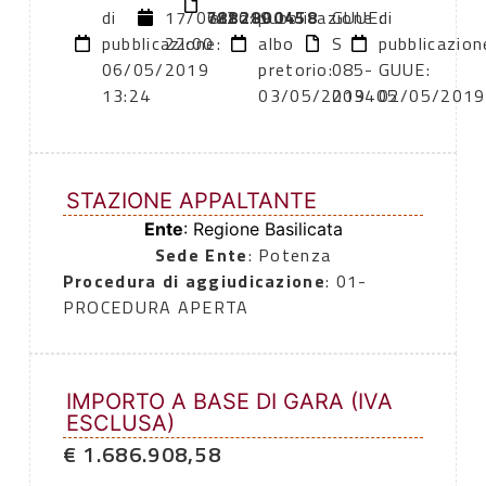
di
17/06/2019
7882800458
atto:
pubblicazione
GUUE:
di
pubblicazione:
22:00
albo
S
pubblicazion
06/05/2019
pretorio:
085-
GUUE:
13:24
03/05/2019
203405
02/05/2019
STAZIONE APPALTANTE
Ente
: Regione Basilicata
Sede Ente
: Potenza
Procedura di aggiudicazione
: 01-
PROCEDURA APERTA
IMPORTO A BASE DI GARA (IVA
ESCLUSA)
€ 1.686.908,58