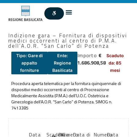
Indizione gara – Fornitura di dispositivi
medici occorrenti al centro di P.M.A.
dell’A.O.R. “San Carlo” di Potenza
Importo
€
Tipo: Gare di
Ente:
Scaduto
1.686.908,58
appalto
Regione
da: 85
forniture
Basilicata
mesi
Procedura aperta telematica per la fornitura quinquennale di
dispositivi medici occorrenti al centro di Procreazione
Medicalmente Assistita (P.M.A.) dell’U.O.C. Ostetricia e
Ginecologia dell’A.O.R. “San Carlo” di Potenza. SIMOG n.
7413385
Data
Scadenza:
CIG:
Numero
Data di
Numero
Data