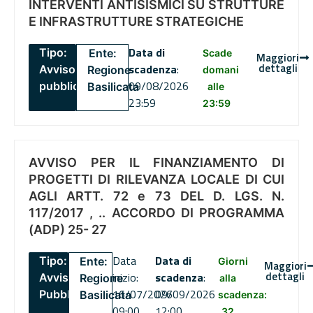
INTERVENTI ANTISISMICI SU STRUTTURE
E INFRASTRUTTURE STRATEGICHE
Data di
Tipo:
Ente:
Scade
Maggiori
dettagli
scadenza
:
Avviso
Regione
domani
09/08/2026
pubblico
Basilicata
alle
23:59
23:59
AVVISO PER IL FINANZIAMENTO DI
PROGETTI DI RILEVANZA LOCALE DI CUI
AGLI ARTT. 72 e 73 DEL D. LGS. N.
117/2017 , .. ACCORDO DI PROGRAMMA
(ADP) 25- 27
Data
Data di
Tipo:
Ente:
Giorni
Maggiori
dettagli
inizio:
scadenza
:
Avviso
Regione
alla
16/07/2026
09/09/2026
Pubblico
Basilicata
scadenza:
09:00
12:00
32