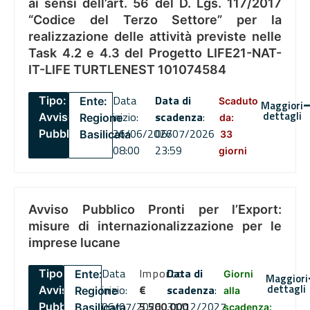
ai sensi dell’art. 56 del D. Lgs. 117/2017
“Codice del Terzo Settore” per la
realizzazione delle attività previste nelle
Task 4.2 e 4.3 del Progetto LIFE21-NAT-
IT-LIFE TURTLENEST 101074584
Data
Data di
Tipo:
Ente:
Scaduto
Maggiori
dettagli
inizio:
scadenza
:
Avviso
Regione
da:
26/06/2026
06/07/2026
Pubblico
Basilicata
33
08:00
23:59
giorni
Avviso Pubblico Pronti per l’Export:
misure di internazionalizzazione per le
imprese lucane
Data
Importo
Data di
Tipo:
Ente:
Giorni
Maggiori
dettagli
inizio:
€
scadenza
:
Avviso
Regione
alla
06/07/2026
5,500,000
31/12/2027
Pubblico
Basilicata
scadenza: