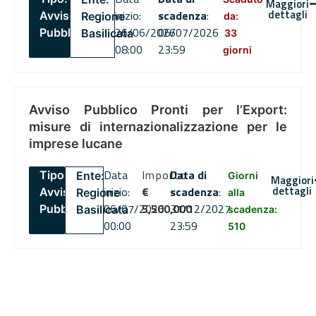
Maggiori
dettagli
inizio:
scadenza
:
Avviso
Regione
da:
26/06/2026
06/07/2026
Pubblico
Basilicata
33
08:00
23:59
giorni
Avviso Pubblico Pronti per l’Export:
misure di internazionalizzazione per le
imprese lucane
Data
Importo
Data di
Tipo:
Ente:
Giorni
Maggiori
dettagli
inizio:
€
scadenza
:
Avviso
Regione
alla
06/07/2026
5,500,000
31/12/2027
Pubblico
Basilicata
scadenza:
00:00
23:59
510