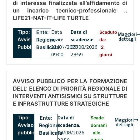
di interesse finalizzata all’affidamento di
un incarico tecnico-professionale ..
LIFE21-NAT-IT-LIFE TURTLE
Data
Data di
Tipo:
Ente:
Scaduto
Maggiori
dettagli
inizio:
scadenza
:
Avviso
Regione
da:
22/07/2026
06/08/2026
Pubblico
Basilicata
2
09:00
23:59
giorni
AVVISO PUBBLICO PER LA FORMAZIONE
DELL’ ELENCO DI PRIORITÀ REGIONALE DI
INTERVENTI ANTISISMICI SU STRUTTURE
E INFRASTRUTTURE STRATEGICHE
Data di
Tipo:
Ente:
Scade
Maggiori
dettagli
scadenza
:
Avviso
Regione
domani
09/08/2026
pubblico
Basilicata
alle
23:59