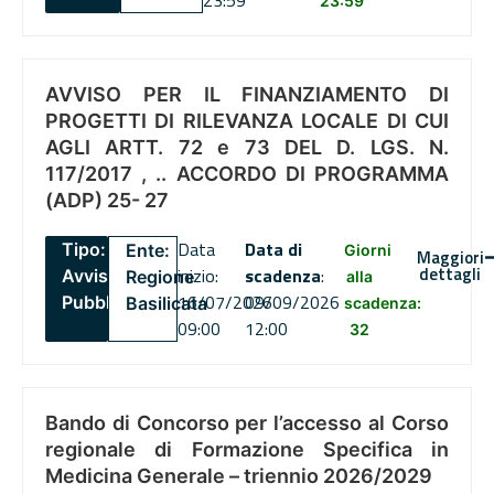
23:59
AVVISO PER IL FINANZIAMENTO DI
PROGETTI DI RILEVANZA LOCALE DI CUI
AGLI ARTT. 72 e 73 DEL D. LGS. N.
117/2017 , .. ACCORDO DI PROGRAMMA
(ADP) 25- 27
Data
Data di
Tipo:
Ente:
Giorni
Maggiori
dettagli
inizio:
scadenza
:
Avviso
Regione
alla
16/07/2026
09/09/2026
Pubblico
Basilicata
scadenza:
09:00
12:00
32
Bando di Concorso per l’accesso al Corso
regionale di Formazione Specifica in
Medicina Generale – triennio 2026/2029