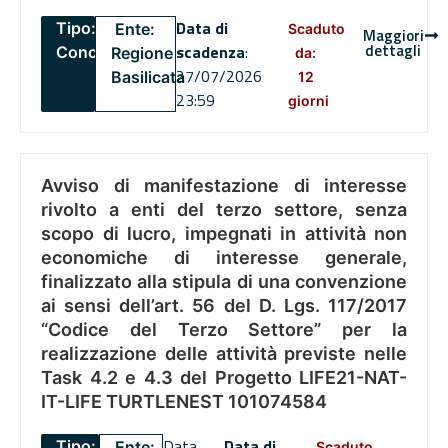
Data di
Tipo:
Ente:
Scaduto
Maggiori
dettagli
scadenza
:
Concorsi
Regione
da:
27/07/2026
Basilicata
12
23:59
giorni
Avviso di manifestazione di interesse
rivolto a enti del terzo settore, senza
scopo di lucro, impegnati in attività non
economiche di interesse generale,
finalizzato alla stipula di una convenzione
ai sensi dell’art. 56 del D. Lgs. 117/2017
“Codice del Terzo Settore” per la
realizzazione delle attività previste nelle
Task 4.2 e 4.3 del Progetto LIFE21-NAT-
IT-LIFE TURTLENEST 101074584
Data
Data di
Tipo:
Ente:
Scaduto