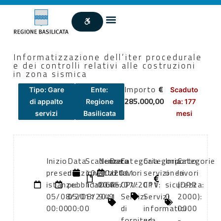
Informatizzazione dell’iter procedurale
e dei controlli relativi alle costruzioni
in zona sismica
Importo
€
Tipo: Gare
Ente:
Scaduto
285.000,00
di appalto
Regione
da: 177
servizi
Basilicata
mesi
Inizio
Data
Scadenza:
Numero
Data
Categoria
Categoria
Importo
Categorie
presentazione
di
10/10/2011
atto:
atto:
lavori
servizi
oneri
lavori
istanze:
pubblicazione:
11:00
DGR
05/07/2011
CPV:
CPV:
sicurezza:
(DPR
05/08/2011
05/08/2011
949
Servizi
Servizi
0
2000):
00:00
00:00
di
informatici
0000
fornitura
ed
-