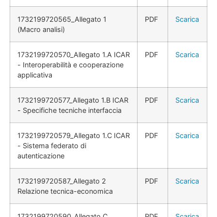
1732199720565_Allegato 1
PDF
Scarica
(Macro analisi)
1732199720570_Allegato 1.A ICAR
PDF
Scarica
- Interoperabilità e cooperazione
applicativa
1732199720577_Allegato 1.B ICAR
PDF
Scarica
- Specifiche tecniche interfaccia
1732199720579_Allegato 1.C ICAR
PDF
Scarica
- Sistema federato di
autenticazione
1732199720587_Allegato 2
PDF
Scarica
Relazione tecnica-economica
1732199720590_Allegato C
PDF
Scarica