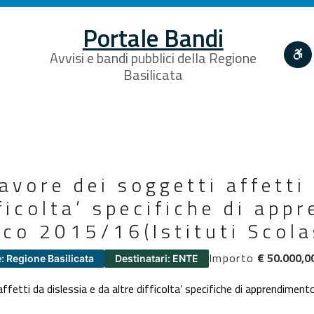
Portale Bandi
Avvisi e bandi pubblici della Regione
Basilicata
favore dei soggetti affetti
fficolta’ specifiche di app
co 2015/16(Istituti Scola
Importo
€ 50.000,0
: Regione Basilicata
Destinatari: ENTE
affetti da dislessia e da altre difficolta’ specifiche di apprendime