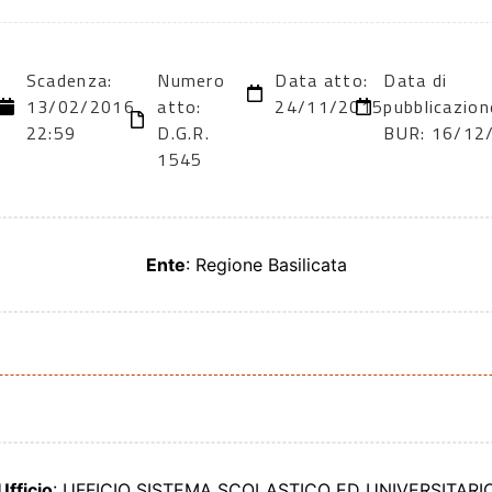
Scadenza:
Numero
Data atto:
Data di
13/02/2016
atto:
24/11/2015
pubblicazion
22:59
D.G.R.
BUR: 16/12
1545
Ente
: Regione Basilicata
Ufficio
: UFFICIO SISTEMA SCOLASTICO ED UNIVERSITARI