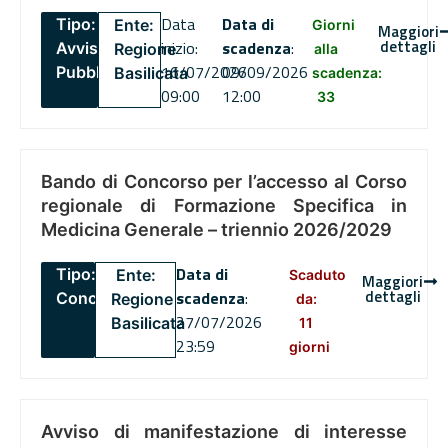
Data
Data di
Tipo:
Ente:
Giorni
Maggiori
dettagli
inizio:
scadenza
:
Avviso
Regione
alla
16/07/2026
09/09/2026
Pubblico
Basilicata
scadenza:
09:00
12:00
33
Bando di Concorso per l’accesso al Corso
regionale di Formazione Specifica in
Medicina Generale – triennio 2026/2029
Data di
Tipo:
Ente:
Scaduto
Maggiori
dettagli
scadenza
:
Concorsi
Regione
da:
27/07/2026
Basilicata
11
23:59
giorni
Avviso di manifestazione di interesse