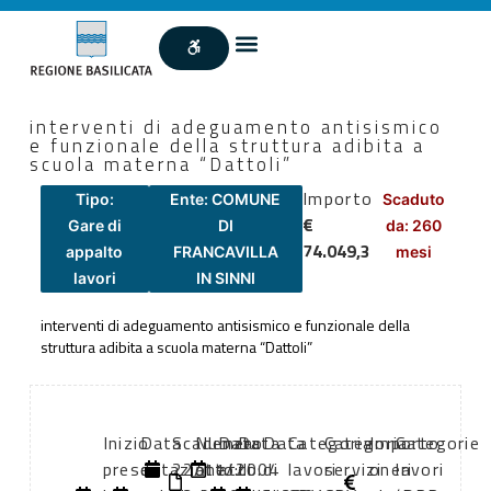
interventi di adeguamento antisismico
e funzionale della struttura adibita a
scuola materna “Dattoli”
Importo
Tipo:
Ente: COMUNE
Scaduto
€
Gare di
DI
da: 260
74.049,3
appalto
FRANCAVILLA
mesi
lavori
IN SINNI
interventi di adeguamento antisismico e funzionale della
struttura adibita a scuola materna “Dattoli”
Inizio
Data
Scadenza:
Numero
Data
Data
Data
Categoria
Categoria
Importo
Categorie
presentazione
di
22/11/2004
atto:
atto:
di
di
lavori
servizi
oneri
lavori