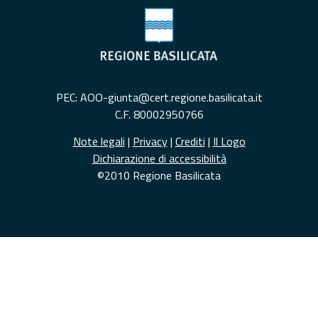
PEC: AOO-giunta@cert.regione.basilicata.it
C.F. 80002950766
Note legali
|
Privacy
|
Crediti
|
Il Logo
Dichiarazione di accessibilità
©2010 Regione Basilicata