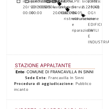
istanze:
pubblicazione:
12:00
determina
20/10/2004
inizio
fine
CPV:
CPV:
sicurezza:
(DPR
20/10/2004
20/10/2004
335
lavori:
lavori:
Lavori
Servizi
2.221,48
2000):
00:00
00:00
20/12/2004
08/07/2005
di
di
OG1
ristrutturazione
manutenzione
-
e
EDIFICI
riparazione
CIVILI
E
INDUSTRIA
STAZIONE APPALTANTE
Ente
: COMUNE DI FRANCAVILLA IN SINNI
Sede Ente
: Francavilla In Sinni
Procedura di aggiudicazione
: Pubblico
incanto