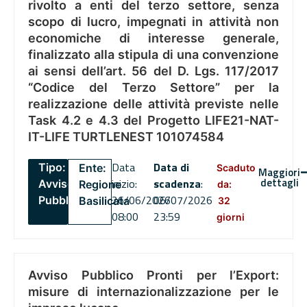
rivolto a enti del terzo settore, senza
scopo di lucro, impegnati in attività non
economiche di interesse generale,
finalizzato alla stipula di una convenzione
ai sensi dell’art. 56 del D. Lgs. 117/2017
“Codice del Terzo Settore” per la
realizzazione delle attività previste nelle
Task 4.2 e 4.3 del Progetto LIFE21-NAT-
IT-LIFE TURTLENEST 101074584
Data
Data di
Tipo:
Ente:
Scaduto
Maggiori
dettagli
inizio:
scadenza
:
Avviso
Regione
da:
26/06/2026
06/07/2026
Pubblico
Basilicata
32
08:00
23:59
giorni
Avviso Pubblico Pronti per l’Export:
misure di internazionalizzazione per le