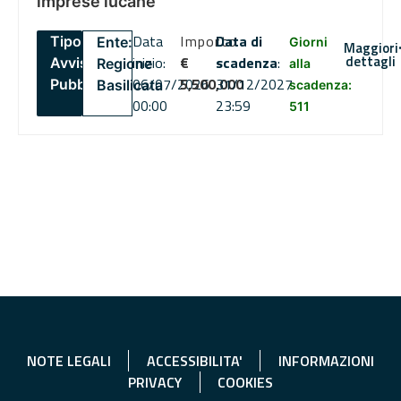
imprese lucane
Data
Importo
Data di
Tipo:
Ente:
Giorni
Maggiori
dettagli
inizio:
€
scadenza
:
Avviso
Regione
alla
06/07/2026
5,500,000
31/12/2027
Pubblico
Basilicata
scadenza:
00:00
23:59
511
NOTE LEGALI
ACCESSIBILITA'
INFORMAZIONI
PRIVACY
COOKIES