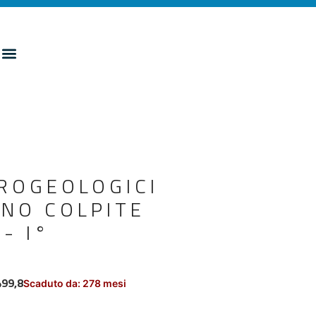
DROGEOLOGICI
INO COLPITE
- I°
499,8
Scaduto da: 278 mesi