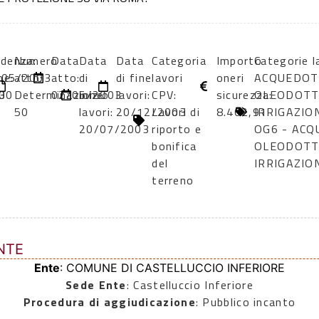
denza:
Numero
Data
Data
Data
Categoria
Importo
Categorie l
ne:
/05/2003
atto:
atto:
di
di fine
lavori
oneri
ACQUEDOTT
3
:00
Determinazione
02/05/2003
inizio
lavori:
CPV:
sicurezza:
OLEODOTTI
50
lavori:
20/12/2003
Lavori di
8.402,91
IRRIGAZIO
20/07/2003
riporto e
OG6 - ACQ
bonifica
OLEODOTTI
del
IRRIGAZIO
terreno
NTE
Ente
: COMUNE DI CASTELLUCCIO INFERIORE
Sede Ente
: Castelluccio Inferiore
Procedura di aggiudicazione
: Pubblico incanto