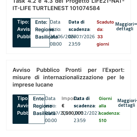
Task 4.2 e 4.3 del Progetto LIFE21-NAT-
IT-LIFE TURTLENEST 101074584
Data
Data di
Tipo:
Ente:
Scaduto
Maggiori
dettagli
inizio:
scadenza
:
Avviso
Regione
da:
26/06/2026
06/07/2026
Pubblico
Basilicata
33
08:00
23:59
giorni
Avviso Pubblico Pronti per l’Export:
misure di internazionalizzazione per le
imprese lucane
Data
Importo
Data di
Tipo:
Ente:
Giorni
Maggiori
dettagli
inizio:
€
scadenza
:
Avviso
Regione
alla
06/07/2026
5,500,000
31/12/2027
Pubblico
Basilicata
scadenza:
00:00
23:59
510