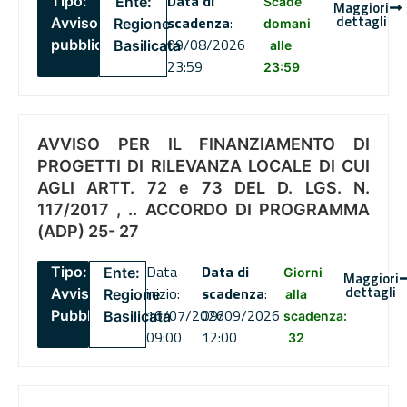
Data di
Tipo:
Ente:
Scade
Maggiori
dettagli
scadenza
:
Avviso
Regione
domani
09/08/2026
pubblico
Basilicata
alle
23:59
23:59
AVVISO PER IL FINANZIAMENTO DI
PROGETTI DI RILEVANZA LOCALE DI CUI
AGLI ARTT. 72 e 73 DEL D. LGS. N.
117/2017 , .. ACCORDO DI PROGRAMMA
(ADP) 25- 27
Data
Data di
Tipo:
Ente:
Giorni
Maggiori
dettagli
inizio:
scadenza
:
Avviso
Regione
alla
16/07/2026
09/09/2026
Pubblico
Basilicata
scadenza:
09:00
12:00
32