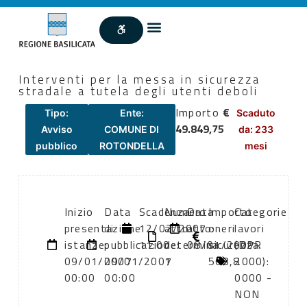
Interventi per la messa in sicurezza
stradale a tutela degli utenti deboli
Importo
€
Tipo:
Ente:
Scaduto
49.849,75
Avviso
COMUNE DI
da: 233
pubblico
ROTONDELLA
mesi
Inizio
Data
Scadenza:
Numero
Data
Importo
Categorie
presentazione
di
12/02/2007
atto:
atto:
oneri
lavori
istanze:
pubblicazione:
11:00
determina
08/01/2007
sicurezza:
(DPR
09/01/2007
09/01/2007
1
568,8
2000):
00:00
00:00
0000 -
NON