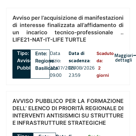
Avviso per l’acquisizione di manifestazioni
di interesse finalizzata all’affidamento di
un incarico tecnico-professionale ..
LIFE21-NAT-IT-LIFE TURTLE
Data
Data di
Tipo:
Ente:
Scaduto
Maggiori
dettagli
inizio:
scadenza
:
Avviso
Regione
da:
22/07/2026
06/08/2026
Pubblico
Basilicata
2
09:00
23:59
giorni
AVVISO PUBBLICO PER LA FORMAZIONE
DELL’ ELENCO DI PRIORITÀ REGIONALE DI
INTERVENTI ANTISISMICI SU STRUTTURE
E INFRASTRUTTURE STRATEGICHE