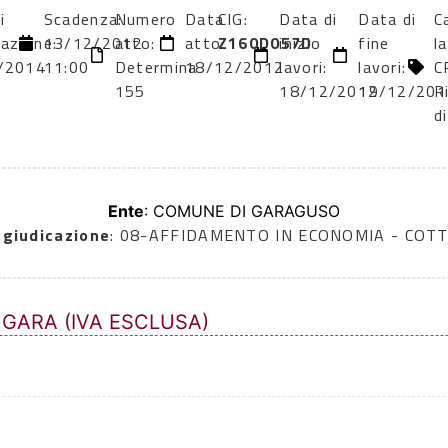
i
Scadenza:
Numero
Data
CIG:
Data di
Data di
C
cazione:
13/12/2012
atto:
atto:
Z160D057D
inizio
fine
l
/2014
11:00
Determina
18/12/2012
lavori:
lavori:
C
155
18/12/2012
19/12/201
R
d
Ente
: COMUNE DI GARAGUSO
ggiudicazione
: 08-AFFIDAMENTO IN ECONOMIA - COTT
 GARA (IVA ESCLUSA)