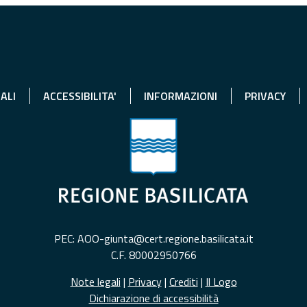
ALI
ACCESSIBILITA'
INFORMAZIONI
PRIVACY
PEC: AOO-giunta@cert.regione.basilicata.it
C.F. 80002950766
Note legali
|
Privacy
|
Crediti
|
Il Logo
Dichiarazione di accessibilità