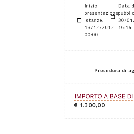
Inizio
Data d
presentazione
pubbli
istanze:
30/01
13/12/2012
16:14
00:00
Procedura di a
IMPORTO A BASE DI
€ 1.300,00