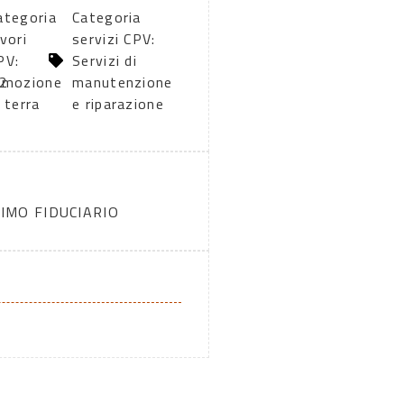
ategoria
Categoria
avori
servizi CPV:
PV:
Servizi di
2
imozione
manutenzione
i terra
e riparazione
IMO FIDUCIARIO