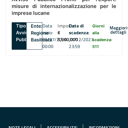
misure di internazionalizzazione per le
imprese lucane
Data
Importo
Data di
Tipo:
Ente:
Giorni
Maggiori
dettagli
inizio:
€
scadenza
:
Avviso
Regione
alla
06/07/2026
5,500,000
31/12/2027
Pubblico
Basilicata
scadenza:
00:00
23:59
511
NOTE LEGALI
ACCESSIBILITA'
INFORMAZIONI