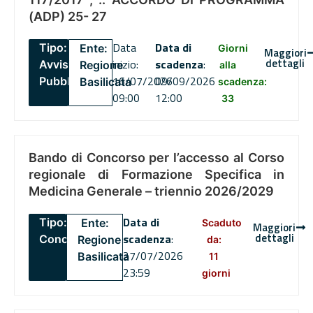
(ADP) 25- 27
Data
Data di
Tipo:
Ente:
Giorni
Maggiori
dettagli
inizio:
scadenza
:
Avviso
Regione
alla
16/07/2026
09/09/2026
Pubblico
Basilicata
scadenza:
09:00
12:00
33
Bando di Concorso per l’accesso al Corso
regionale di Formazione Specifica in
Medicina Generale – triennio 2026/2029
Data di
Tipo:
Ente:
Scaduto
Maggiori
dettagli
scadenza
:
Concorsi
Regione
da:
27/07/2026
Basilicata
11
23:59
giorni