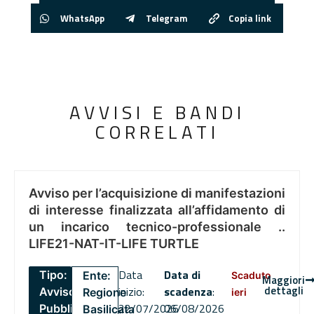
WhatsApp
Telegram
Copia link
AVVISI E BANDI
CORRELATI
Avviso per l’acquisizione di manifestazioni
di interesse finalizzata all’affidamento di
un incarico tecnico-professionale ..
LIFE21-NAT-IT-LIFE TURTLE
Data
Data di
Tipo:
Ente:
Scaduto
Maggiori
dettagli
inizio:
scadenza
:
Avviso
Regione
ieri
22/07/2026
06/08/2026
Pubblico
Basilicata