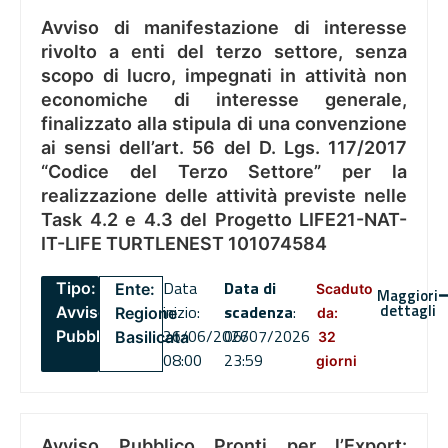
Avviso di manifestazione di interesse
rivolto a enti del terzo settore, senza
scopo di lucro, impegnati in attività non
economiche di interesse generale,
finalizzato alla stipula di una convenzione
ai sensi dell’art. 56 del D. Lgs. 117/2017
“Codice del Terzo Settore” per la
realizzazione delle attività previste nelle
Task 4.2 e 4.3 del Progetto LIFE21-NAT-
IT-LIFE TURTLENEST 101074584
Data
Data di
Tipo:
Ente:
Scaduto
Maggiori
dettagli
inizio:
scadenza
:
Avviso
Regione
da:
26/06/2026
06/07/2026
Pubblico
Basilicata
32
08:00
23:59
giorni
Avviso Pubblico Pronti per l’Export: