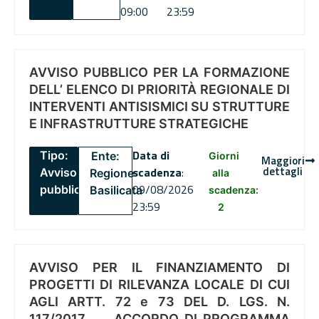
09:00
23:59
AVVISO PUBBLICO PER LA FORMAZIONE
DELL’ ELENCO DI PRIORITÀ REGIONALE DI
INTERVENTI ANTISISMICI SU STRUTTURE
E INFRASTRUTTURE STRATEGICHE
Data di
Tipo:
Ente:
Giorni
Maggiori
dettagli
scadenza
:
Avviso
Regione
alla
09/08/2026
pubblico
Basilicata
scadenza:
23:59
2
AVVISO PER IL FINANZIAMENTO DI
PROGETTI DI RILEVANZA LOCALE DI CUI
AGLI ARTT. 72 e 73 DEL D. LGS. N.
117/2017 , .. ACCORDO DI PROGRAMMA