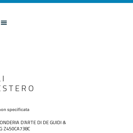
LI
’ESTERO
on specificata
FONDERIA D’ARTE DI DE GUIDI &
IG Z450CA738C