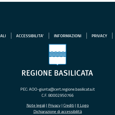
ALI
ACCESSIBILITA'
INFORMAZIONI
PRIVACY
PEC: AOO-giunta@cert.regione.basilicata.it
C.F. 80002950766
Note legali
|
Privacy
|
Crediti
|
Il Logo
Dichiarazione di accessibilità