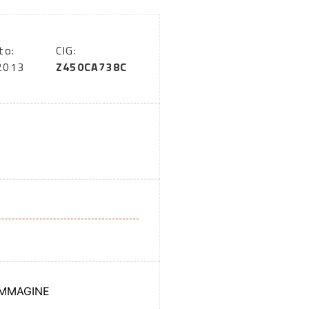
to:
CIG:
2013
Z450CA738C
IMMAGINE