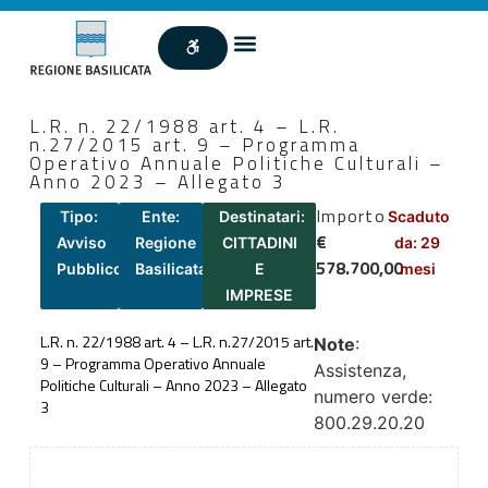
L.R. n. 22/1988 art. 4 – L.R.
n.27/2015 art. 9 – Programma
Operativo Annuale Politiche Culturali –
Anno 2023 – Allegato 3
Importo
Tipo:
Ente:
Destinatari:
Scaduto
€
Avviso
Regione
CITTADINI
da: 29
578.700,00
Pubblico
Basilicata
E
mesi
IMPRESE
L.R. n. 22/1988 art. 4 – L.R. n.27/2015 art.
Note
:
9 – Programma Operativo Annuale
Assistenza,
Politiche Culturali – Anno 2023 – Allegato
numero verde:
3
800.29.20.20