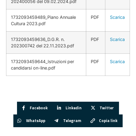
202400056 del 09.02.2024.pdf
1732093459489_Piano Annuale
PDF
Scarica
Cultura 2023.pdf
1732093459636_D.G.R. n.
PDF
Scarica
202300742 del 22.11.2023.pdf
1732093459644_Istruzioni per
PDF
Scarica
candidarsi on-line.pdf
Facebook
Linkedin
Twitter
WhatsApp
Telegram
Copia link