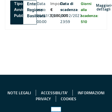
Data
Importo
Data di
Tipo:
Ente:
Giorni
Maggiori
dettagli
inizio:
€
scadenza
:
Avviso
Regione
alla
06/07/2026
5,500,000
31/12/2027
Pubblico
Basilicata
scadenza:
00:00
23:59
510
NOTE LEGALI
ACCESSIBILITA'
INFORMAZIONI
PRIVACY
COOKIES