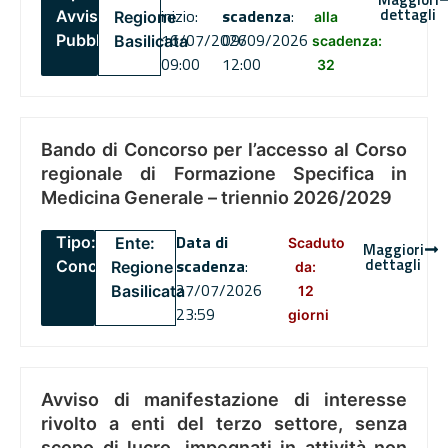
dettagli
inizio:
scadenza
:
Avviso
Regione
alla
16/07/2026
09/09/2026
Pubblico
Basilicata
scadenza:
09:00
12:00
32
Bando di Concorso per l’accesso al Corso
regionale di Formazione Specifica in
Medicina Generale – triennio 2026/2029
Data di
Tipo:
Ente:
Scaduto
Maggiori
dettagli
scadenza
:
Concorsi
Regione
da:
27/07/2026
Basilicata
12
23:59
giorni
Avviso di manifestazione di interesse
rivolto a enti del terzo settore, senza
scopo di lucro, impegnati in attività non