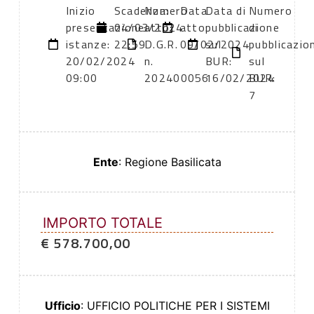
Inizio
Scadenza:
Numero
Data
Data di
Numero
presentazione
04/03/2024
atto:
atto:
pubblicazione
di
istanze:
22:59
D.G.R.
09/02/2024
sul
pubblicazio
20/02/2024
n.
BUR:
sul
09:00
202400056
16/02/2024
BUR:
7
Ente
: Regione Basilicata
IMPORTO TOTALE
€ 578.700,00
Ufficio
: UFFICIO POLITICHE PER I SISTEMI