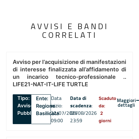
AVVISI E BANDI
CORRELATI
Avviso per l’acquisizione di manifestazioni
di interesse finalizzata all’affidamento di
un incarico tecnico-professionale ..
LIFE21-NAT-IT-LIFE TURTLE
Data
Data di
Tipo:
Ente:
Scaduto
Maggiori
dettagli
inizio:
scadenza
:
Avviso
Regione
da:
22/07/2026
06/08/2026
Pubblico
Basilicata
2
09:00
23:59
giorni