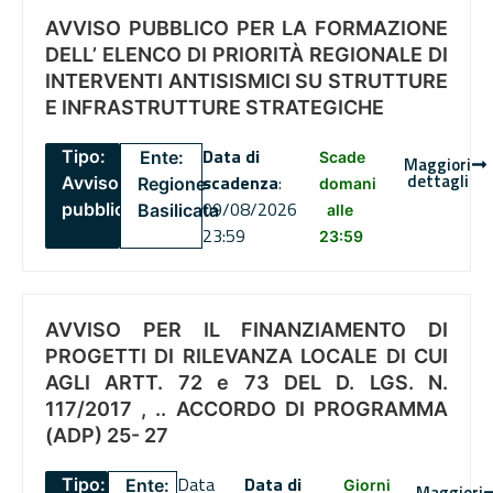
AVVISO PUBBLICO PER LA FORMAZIONE
DELL’ ELENCO DI PRIORITÀ REGIONALE DI
INTERVENTI ANTISISMICI SU STRUTTURE
E INFRASTRUTTURE STRATEGICHE
Data di
Tipo:
Ente:
Scade
Maggiori
dettagli
scadenza
:
Avviso
Regione
domani
09/08/2026
pubblico
Basilicata
alle
23:59
23:59
AVVISO PER IL FINANZIAMENTO DI
PROGETTI DI RILEVANZA LOCALE DI CUI
AGLI ARTT. 72 e 73 DEL D. LGS. N.
117/2017 , .. ACCORDO DI PROGRAMMA
(ADP) 25- 27
Data
Data di
Tipo:
Ente:
Giorni
Maggiori