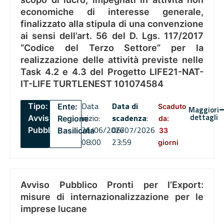
economiche di interesse generale,
finalizzato alla stipula di una convenzione
ai sensi dell’art. 56 del D. Lgs. 117/2017
“Codice del Terzo Settore” per la
realizzazione delle attività previste nelle
Task 4.2 e 4.3 del Progetto LIFE21-NAT-
IT-LIFE TURTLENEST 101074584
Data
Data di
Tipo:
Ente:
Scaduto
Maggiori
dettagli
inizio:
scadenza
:
Avviso
Regione
da:
26/06/2026
06/07/2026
Pubblico
Basilicata
33
08:00
23:59
giorni
Avviso Pubblico Pronti per l’Export:
misure di internazionalizzazione per le
imprese lucane