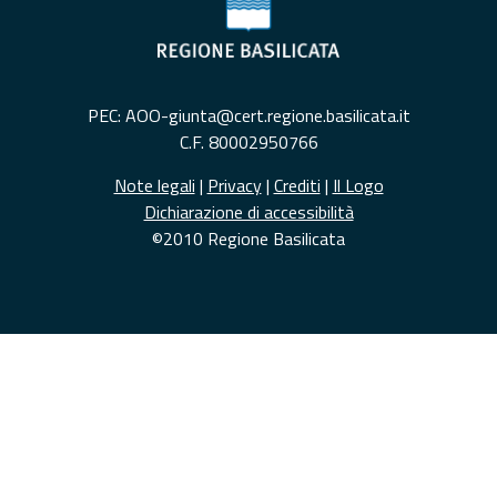
PEC: AOO-giunta@cert.regione.basilicata.it
C.F. 80002950766
Note legali
|
Privacy
|
Crediti
|
Il Logo
Dichiarazione di accessibilità
©2010 Regione Basilicata