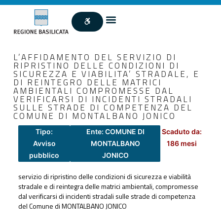
L’AFFIDAMENTO DEL SERVIZIO DI
RIPRISTINO DELLE CONDIZIONI DI
SICUREZZA E VIABILITA’ STRADALE, E
DI REINTEGRO DELLE MATRICI
AMBIENTALI COMPROMESSE DAL
VERIFICARSI DI INCIDENTI STRADALI
SULLE STRADE DI COMPETENZA DEL
COMUNE DI MONTALBANO JONICO
Tipo:
Ente: COMUNE DI
Scaduto da:
Avviso
MONTALBANO
186 mesi
pubblico
JONICO
servizio di ripristino delle condizioni di sicurezza e viabilità
stradale e di reintegra delle matrici ambientali, compromesse
dal verificarsi di incidenti stradali sulle strade di competenza
del Comune di MONTALBANO JONICO