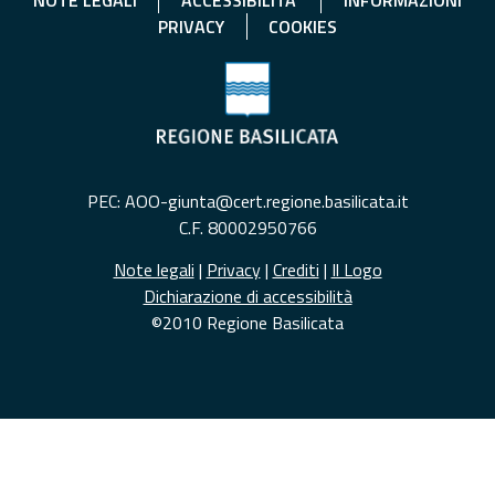
NOTE LEGALI
ACCESSIBILITA'
INFORMAZIONI
PRIVACY
COOKIES
PEC: AOO-giunta@cert.regione.basilicata.it
C.F. 80002950766
Note legali
|
Privacy
|
Crediti
|
Il Logo
Dichiarazione di accessibilità
©2010 Regione Basilicata