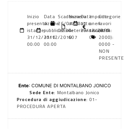
Inizio
Data
Scadenza:
Numero
Data
Importo
Categorie
presentazione
di
26/01/2011
atto:
atto:
oneri
lavori
istanze:
pubblicazione:
09:30
determinazione
29/12/2010
sicurezza:
(DPR
31/12/2010
31/12/2010
607
0
2000):
00:00
00:00
0000 -
NON
PRESENTE
Ente
: COMUNE DI MONTALBANO JONICO
Sede Ente
: Montalbano Jonico
Procedura di aggiudicazione
: 01-
PROCEDURA APERTA