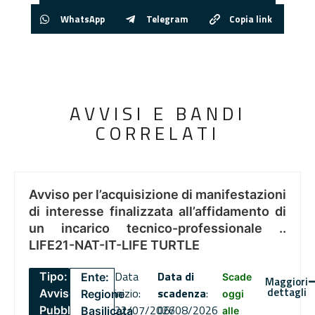
WhatsApp
Telegram
Copia link
AVVISI E BANDI
CORRELATI
Avviso per l’acquisizione di manifestazioni
di interesse finalizzata all’affidamento di
un incarico tecnico-professionale ..
LIFE21-NAT-IT-LIFE TURTLE
Data
Data di
Tipo:
Ente:
Scade
Maggiori
dettagli
inizio:
scadenza
:
Avviso
Regione
oggi
22/07/2026
06/08/2026
Pubblico
Basilicata
alle