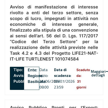
Avviso di manifestazione di interesse
rivolto a enti del terzo settore, senza
scopo di lucro, impegnati in attività non
economiche di interesse generale,
finalizzato alla stipula di una convenzione
ai sensi dell’art. 56 del D. Lgs. 117/2017
“Codice del Terzo Settore” per la
realizzazione delle attività previste nelle
Task 4.2 e 4.3 del Progetto LIFE21-NAT-
IT-LIFE TURTLENEST 101074584
Data
Data di
Tipo:
Ente:
Scaduto
Maggiori
dettagli
inizio:
scadenza
:
Avviso
Regione
da:
26/06/2026
06/07/2026
Pubblico
Basilicata
31
08:00
23:59
giorni
Avviso Pubblico Pronti per l’Export: