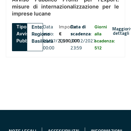
misure di internazionalizzazione per le
imprese lucane
Data
Importo
Data di
Tipo:
Ente:
Giorni
Maggiori
dettagli
inizio:
€
scadenza
:
Avviso
Regione
alla
06/07/2026
5,500,000
31/12/2027
Pubblico
Basilicata
scadenza:
00:00
23:59
512