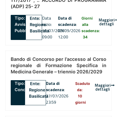
117/2017 , .. ACCORDO DI PROGRAMMA
(ADP) 25- 27
Data
Data di
Tipo:
Ente:
Giorni
Maggiori
dettagli
inizio:
scadenza
:
Avviso
Regione
alla
16/07/2026
09/09/2026
Pubblico
Basilicata
scadenza:
09:00
12:00
34
Bando di Concorso per l’accesso al Corso
regionale di Formazione Specifica in
Medicina Generale – triennio 2026/2029
Data di
Tipo:
Ente:
Scaduto
Maggiori
dettagli
scadenza
:
Concorsi
Regione
da:
27/07/2026
Basilicata
10
23:59
giorni