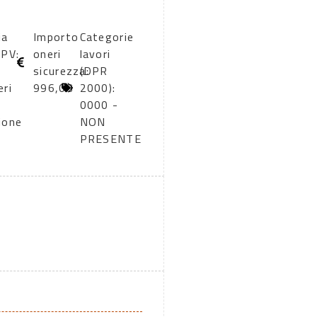
ia
Importo
Categorie
CPV:
oneri
lavori
sicurezza:
(DPR
eri
996,03
2000):
0000 -
ione
NON
PRESENTE