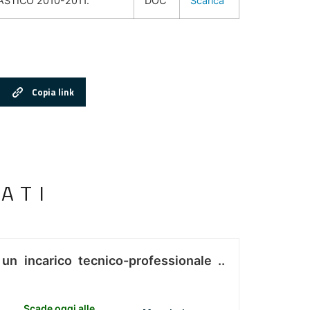
STICO 2010-2011.
DOC
Scarica
Copia link
ATI
 un incarico tecnico-professionale ..
Scade oggi alle