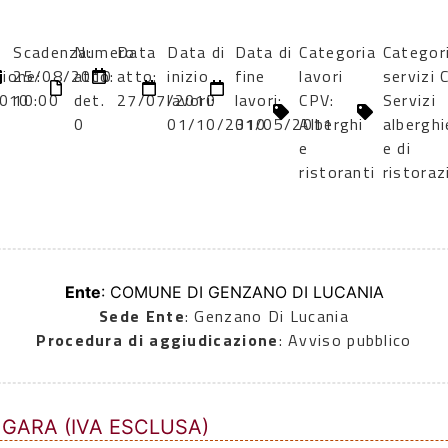
Scadenza:
Numero
Data
Data di
Data di
Categoria
Categor
zione:
25/08/2010
atto:
atto:
inizio
fine
lavori
servizi 
010
10:00
det.
27/07/2010
lavori:
lavori:
CPV:
Servizi
0
01/10/2010
31/05/2011
Alberghi
alberghi
e
e di
ristoranti
ristoraz
Ente
: COMUNE DI GENZANO DI LUCANIA
Sede Ente
: Genzano Di Lucania
Procedura di aggiudicazione
: Avviso pubblico
 GARA (IVA ESCLUSA)