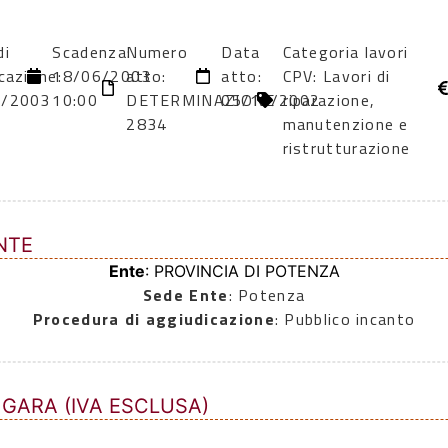
di
Scadenza:
Numero
Data
Categoria lavori
cazione:
18/06/2003
atto:
atto:
CPV: Lavori di
5/2003
10:00
DETERMINAZIONE
05/11/2002
riparazione,
2834
manutenzione e
ristrutturazione
NTE
Ente
: PROVINCIA DI POTENZA
Sede Ente
: Potenza
Procedura di aggiudicazione
: Pubblico incanto
 GARA (IVA ESCLUSA)