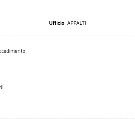
Ufficio
: APPALTI
rocedimento
NI