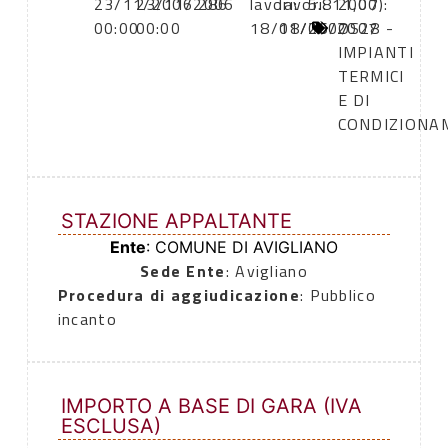
23/11/2006
23/11/2006
286
lavori:
lavori:
5.811,07
2000):
00:00
00:00
18/01/2007
18/06/2007
OS28 -
IMPIANTI
TERMICI
E DI
CONDIZIONA
STAZIONE APPALTANTE
Ente
: COMUNE DI AVIGLIANO
Sede Ente
: Avigliano
Procedura di aggiudicazione
: Pubblico
incanto
IMPORTO A BASE DI GARA (IVA
ESCLUSA)