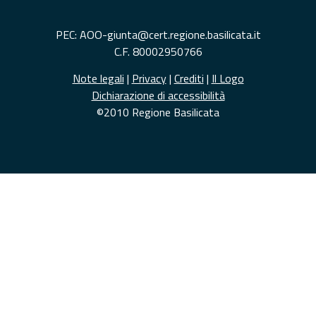
PEC: AOO-giunta@cert.regione.basilicata.it
C.F. 80002950766
Note legali
|
Privacy
|
Crediti
|
Il Logo
Dichiarazione di accessibilità
©2010 Regione Basilicata