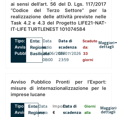
ai sensi dell’art. 56 del D. Lgs. 117/2017
“Codice del Terzo Settore” per la
realizzazione delle attività previste nelle
Task 4.2 e 4.3 del Progetto LIFE21-NAT-
IT-LIFE TURTLENEST 101074584
Data
Data di
Tipo:
Ente:
Scaduto
Maggiori
dettagli
inizio:
scadenza
:
Avviso
Regione
da:
26/06/2026
06/07/2026
Pubblico
Basilicata
33
08:00
23:59
giorni
Avviso Pubblico Pronti per l’Export:
misure di internazionalizzazione per le
imprese lucane
Data
Importo
Data di
Tipo:
Ente:
Giorni
Maggiori
dettagli
inizio:
€
scadenza
:
Avviso
Regione
alla