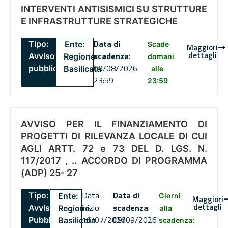
INTERVENTI ANTISISMICI SU STRUTTURE
E INFRASTRUTTURE STRATEGICHE
Data di
Tipo:
Ente:
Scade
Maggiori
dettagli
scadenza
:
Avviso
Regione
domani
09/08/2026
pubblico
Basilicata
alle
23:59
23:59
AVVISO PER IL FINANZIAMENTO DI
PROGETTI DI RILEVANZA LOCALE DI CUI
AGLI ARTT. 72 e 73 DEL D. LGS. N.
117/2017 , .. ACCORDO DI PROGRAMMA
(ADP) 25- 27
Data
Data di
Tipo:
Ente:
Giorni
Maggiori
dettagli
inizio:
scadenza
:
Avviso
Regione
alla
16/07/2026
09/09/2026
Pubblico
Basilicata
scadenza: