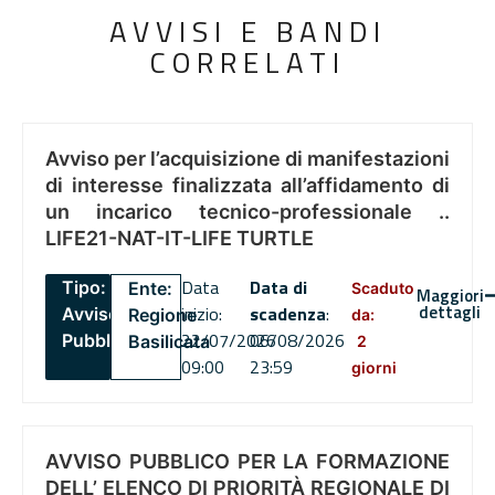
AVVISI E BANDI
CORRELATI
Avviso per l’acquisizione di manifestazioni
di interesse finalizzata all’affidamento di
un incarico tecnico-professionale ..
LIFE21-NAT-IT-LIFE TURTLE
Data
Data di
Tipo:
Ente:
Scaduto
Maggiori
dettagli
inizio:
scadenza
:
Avviso
Regione
da:
22/07/2026
06/08/2026
Pubblico
Basilicata
2
09:00
23:59
giorni
AVVISO PUBBLICO PER LA FORMAZIONE
DELL’ ELENCO DI PRIORITÀ REGIONALE DI