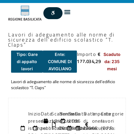
Lavori di adeguamento alle norme di
sicurezza dell’edificio scolastico “T.
Claps”
Importo
€
Tipo: Gare
Ente:
Scaduto
177.034,29
di appalto
COMUNE DI
da: 235
lavori
AVIGLIANO
mesi
Lavori di adeguamento alle norme di sicurezza dell’edificio
scolastico “T. Claps”
Inizio
Data
Scadenza:
Numero
Data
Data
Data
Importo
Categorie
presentazione
di
18/12/2006
atto:
atto:
di
di
oneri
lavori
istanze:
pubblicazione:
11:00
Determinazione
16/11/2006
inizio
fine
sicurezza:
(DPR