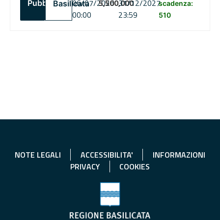
06/07/2026
5,500,000
31/12/2027
Pubblico
Basilicata
scadenza:
00:00
23:59
510
NOTE LEGALI
ACCESSIBILITA'
INFORMAZIONI
PRIVACY
COOKIES