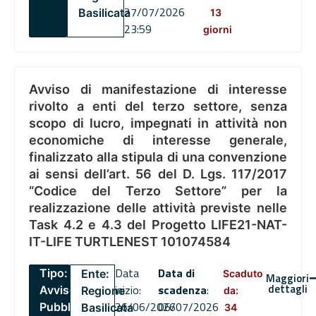
27/07/2026
Basilicata
13
23:59
giorni
Avviso di manifestazione di interesse
rivolto a enti del terzo settore, senza
scopo di lucro, impegnati in attività non
economiche di interesse generale,
finalizzato alla stipula di una convenzione
ai sensi dell’art. 56 del D. Lgs. 117/2017
“Codice del Terzo Settore” per la
realizzazione delle attività previste nelle
Task 4.2 e 4.3 del Progetto LIFE21-NAT-
IT-LIFE TURTLENEST 101074584
Data
Data di
Tipo:
Ente:
Scaduto
Maggiori
dettagli
inizio:
scadenza
:
Avviso
Regione
da:
26/06/2026
06/07/2026
Pubblico
Basilicata
34