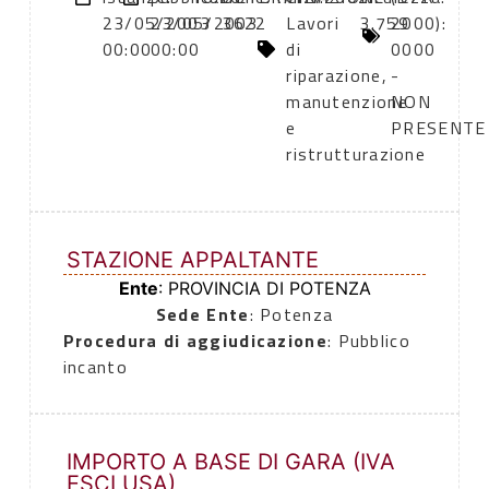
23/05/2003
23/05/2003
3622
Lavori
3.759
2000):
00:00
00:00
di
0000
riparazione,
-
manutenzione
NON
e
PRESENTE
ristrutturazione
STAZIONE APPALTANTE
Ente
: PROVINCIA DI POTENZA
Sede Ente
: Potenza
Procedura di aggiudicazione
: Pubblico
incanto
IMPORTO A BASE DI GARA (IVA
ESCLUSA)