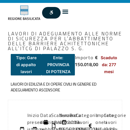
LAVORI DI ADEGUAMENTO ALLE NORME
DI SICUREZZA PER L’ABBATTIMENTO
DELLE BARRIERE ACHITETTONICHE
ALL’ITCG DI PALAZZO S. G.
Importo
€
Tipo: Gare
Ente:
Scaduto
150.018,00
di appalto
PROVINCIA
da: 277
lavori
DI POTENZA
mesi
LAVORI DI EDILIZIA E DI OPERE CIVILI IN GENERE ED
ADEGUAMENTO ASCENSORE
Inizio
Data
Scadenza:
Numero
Data
Categoria
Importo
Categorie
presentazione
di
18/06/2003
atto:
atto:
lavori
oneri
lavori
istanze:
pubblicazione:
10:00
DETERMINAZIONE
31/12/2002
CPV:
sicurezza:
(DPR