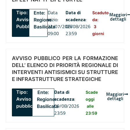
Data
Data di
Tipo:
Ente:
Scaduto
Maggiori
dettagli
inizio:
scadenza
:
Avviso
Regione
da:
22/07/2026
06/08/2026
Pubblico
Basilicata
3
09:00
23:59
giorni
AVVISO PUBBLICO PER LA FORMAZIONE
DELL’ ELENCO DI PRIORITÀ REGIONALE DI
INTERVENTI ANTISISMICI SU STRUTTURE
E INFRASTRUTTURE STRATEGICHE
Data di
Tipo:
Ente:
Scade
Maggiori
dettagli
scadenza
:
Avviso
Regione
oggi
09/08/2026
pubblico
Basilicata
alle
23:59
23:59