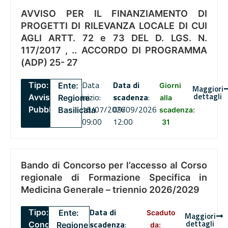
AVVISO PER IL FINANZIAMENTO DI
PROGETTI DI RILEVANZA LOCALE DI CUI
AGLI ARTT. 72 e 73 DEL D. LGS. N.
117/2017 , .. ACCORDO DI PROGRAMMA
(ADP) 25- 27
Data
Data di
Tipo:
Ente:
Giorni
Maggiori
dettagli
inizio:
scadenza
:
Avviso
Regione
alla
16/07/2026
09/09/2026
Pubblico
Basilicata
scadenza:
09:00
12:00
31
Bando di Concorso per l’accesso al Corso
regionale di Formazione Specifica in
Medicina Generale – triennio 2026/2029
Data di
Tipo:
Ente:
Scaduto
Maggiori
dettagli
scadenza
:
Concorsi
Regione
da: