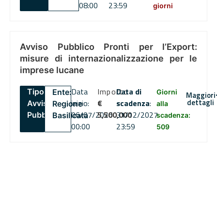
08:00
23:59
giorni
Avviso Pubblico Pronti per l’Export:
misure di internazionalizzazione per le
imprese lucane
Data
Importo
Data di
Tipo:
Ente:
Giorni
Maggiori
dettagli
inizio:
€
scadenza
:
Avviso
Regione
alla
06/07/2026
5,500,000
31/12/2027
Pubblico
Basilicata
scadenza:
00:00
23:59
509