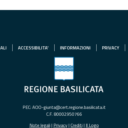
ALI
ACCESSIBILITA'
INFORMAZIONI
PRIVACY
PEC: AOO-giunta@cert.regione.basilicata.it
C.F. 80002950766
Note legali
|
Privacy
|
Crediti
|
Il Logo