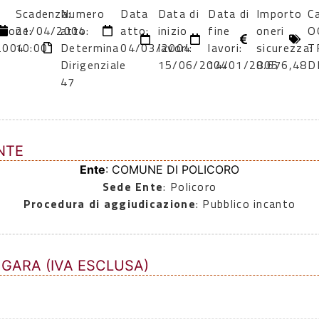
Scadenza:
Numero
Data
Data di
Data di
Importo
C
zione:
21/04/2004
atto:
atto:
inizio
fine
oneri
O
2004
10:00
Determina
04/03/2004
lavori:
lavori:
sicurezza:
T
Dirigenziale
15/06/2004
14/01/2005
8.676,48
D
47
NTE
Ente
: COMUNE DI POLICORO
Sede Ente
: Policoro
Procedura di aggiudicazione
: Pubblico incanto
 GARA (IVA ESCLUSA)