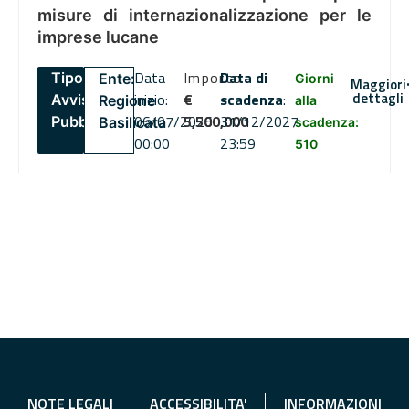
misure di internazionalizzazione per le
imprese lucane
Data
Importo
Data di
Tipo:
Ente:
Giorni
Maggiori
dettagli
inizio:
€
scadenza
:
Avviso
Regione
alla
06/07/2026
5,500,000
31/12/2027
Pubblico
Basilicata
scadenza:
00:00
23:59
510
NOTE LEGALI
ACCESSIBILITA'
INFORMAZIONI