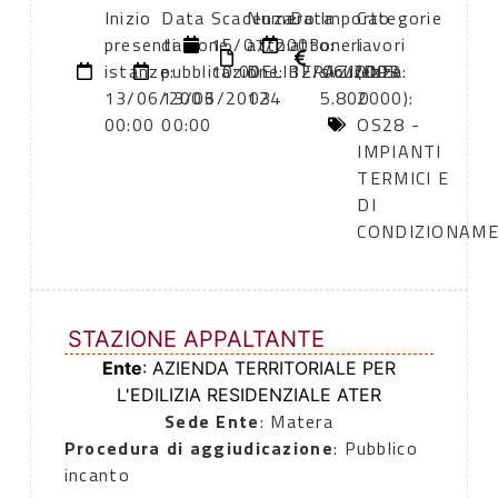
Inizio
Data
Scadenza:
Numero
Data
Importo
Categorie
presentazione
di
15/07/2003
atto:
atto:
oneri
lavori
istanze:
pubblicazione:
10:00
DELIBERAZIONE
12/06/2003
sicurezza:
(DPR
13/06/2003
13/06/2003
124
5.800
2000):
00:00
00:00
OS28 -
IMPIANTI
TERMICI E
DI
CONDIZIONAM
STAZIONE APPALTANTE
Ente
: AZIENDA TERRITORIALE PER
L'EDILIZIA RESIDENZIALE ATER
Sede Ente
: Matera
Procedura di aggiudicazione
: Pubblico
incanto