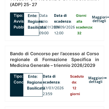
(ADP) 25- 27
Data
Data di
Tipo:
Ente:
Giorni
Maggiori
dettagli
inizio:
scadenza
:
Avviso
Regione
alla
16/07/2026
09/09/2026
Pubblico
Basilicata
scadenza:
09:00
12:00
32
Bando di Concorso per l’accesso al Corso
regionale di Formazione Specifica in
Medicina Generale – triennio 2026/2029
Data di
Tipo:
Ente:
Scaduto
Maggiori
dettagli
scadenza
:
Concorsi
Regione
da:
27/07/2026
Basilicata
12
23:59
giorni