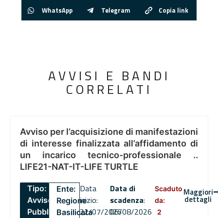
WhatsApp
Telegram
Copia link
AVVISI E BANDI
CORRELATI
Avviso per l’acquisizione di manifestazioni
di interesse finalizzata all’affidamento di
un incarico tecnico-professionale ..
LIFE21-NAT-IT-LIFE TURTLE
Data
Data di
Tipo:
Ente:
Scaduto
Maggiori
dettagli
inizio:
scadenza
:
Avviso
Regione
da:
22/07/2026
06/08/2026
Pubblico
Basilicata
2