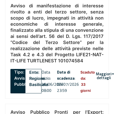
Avviso di manifestazione di interesse
rivolto a enti del terzo settore, senza
scopo di lucro, impegnati in attività non
economiche di interesse generale,
finalizzato alla stipula di una convenzione
ai sensi dell’art. 56 del D. Lgs. 117/2017
“Codice del Terzo Settore” per la
realizzazione delle attività previste nelle
Task 4.2 e 4.3 del Progetto LIFE21-NAT-
IT-LIFE TURTLENEST 101074584
Data
Data di
Tipo:
Ente:
Scaduto
Maggiori
dettagli
inizio:
scadenza
:
Avviso
Regione
da:
26/06/2026
06/07/2026
Pubblico
Basilicata
33
08:00
23:59
giorni
Avviso Pubblico Pronti per l’Export: