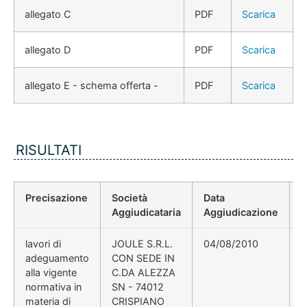
allegato C
PDF
Scarica
allegato D
PDF
Scarica
allegato E - schema offerta -
PDF
Scarica
RISULTATI
Precisazione
Società
Data
P
Aggiudicataria
Aggiudicazione
D
lavori di
JOULE S.R.L.
04/08/2010
adeguamento
CON SEDE IN
N
alla vigente
C.DA ALEZZA
normativa in
SN - 74012
materia di
CRISPIANO