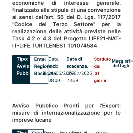
economiche di interesse generale,
finalizzato alla stipula di una convenzione
ai sensi dell’art. 56 del D. Lgs. 117/2017
“Codice del Terzo Settore” per la
realizzazione delle attività previste nelle
Task 4.2 e 4.3 del Progetto LIFE21-NAT-
IT-LIFE TURTLENEST 101074584
Data
Data di
Tipo:
Ente:
Scaduto
Maggiori
dettagli
inizio:
scadenza
:
Avviso
Regione
da:
26/06/2026
06/07/2026
Pubblico
Basilicata
31
08:00
23:59
giorni
Avviso Pubblico Pronti per l’Export:
misure di internazionalizzazione per le
imprese lucane