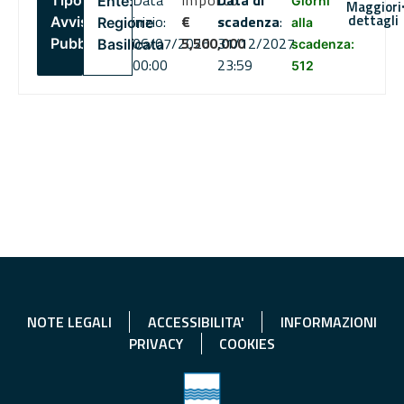
Data
Importo
Data di
Tipo:
Ente:
Giorni
Maggiori
dettagli
inizio:
€
scadenza
:
Avviso
Regione
alla
06/07/2026
5,500,000
31/12/2027
Pubblico
Basilicata
scadenza:
00:00
23:59
512
NOTE LEGALI
ACCESSIBILITA'
INFORMAZIONI
PRIVACY
COOKIES