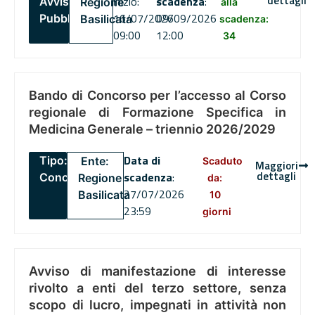
dettagli
inizio:
scadenza
:
Avviso
Regione
alla
16/07/2026
09/09/2026
Pubblico
Basilicata
scadenza:
09:00
12:00
34
Bando di Concorso per l’accesso al Corso
regionale di Formazione Specifica in
Medicina Generale – triennio 2026/2029
Data di
Tipo:
Ente:
Scaduto
Maggiori
dettagli
scadenza
:
Concorsi
Regione
da:
27/07/2026
Basilicata
10
23:59
giorni
Avviso di manifestazione di interesse
rivolto a enti del terzo settore, senza
scopo di lucro, impegnati in attività non