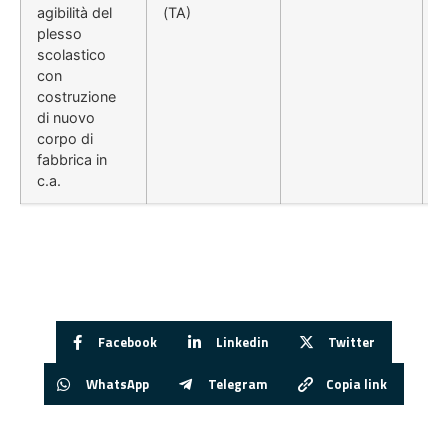
agibilità del
(TA)
plesso
scolastico
con
costruzione
di nuovo
corpo di
fabbrica in
c.a.
Facebook
Linkedin
Twitter
WhatsApp
Telegram
Copia link