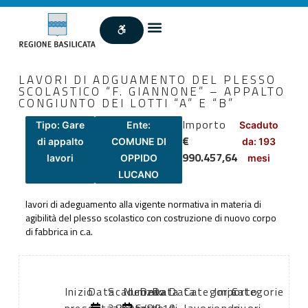
LAVORI DI ADGUAMENTO DEL PLESSO
SCOLASTICO “F. GIANNONE” – APPALTO
CONGIUNTO DEI LOTTI “A” E “B”
Importo
Tipo: Gare
Ente:
Scaduto
€
di appalto
COMUNE DI
da: 193
990.457,64
lavori
OPPIDO
mesi
LUCANO
lavori di adeguamento alla vigente normativa in materia di
agibilità del plesso scolastico con costruzione di nuovo corpo
di fabbrica in c.a.
Inizio
Data
Scadenza:
Numero
Data
Data
Data
Categoria
Importo
Categorie