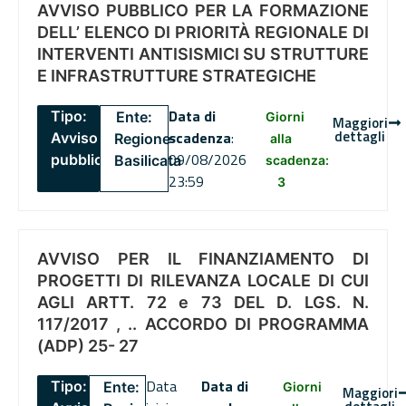
AVVISO PUBBLICO PER LA FORMAZIONE
DELL’ ELENCO DI PRIORITÀ REGIONALE DI
INTERVENTI ANTISISMICI SU STRUTTURE
E INFRASTRUTTURE STRATEGICHE
Data di
Tipo:
Ente:
Giorni
Maggiori
dettagli
scadenza
:
Avviso
Regione
alla
09/08/2026
pubblico
Basilicata
scadenza:
23:59
3
AVVISO PER IL FINANZIAMENTO DI
PROGETTI DI RILEVANZA LOCALE DI CUI
AGLI ARTT. 72 e 73 DEL D. LGS. N.
117/2017 , .. ACCORDO DI PROGRAMMA
(ADP) 25- 27
Data
Data di
Tipo:
Ente:
Giorni
Maggiori