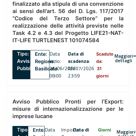
finalizzato alla stipula di una convenzione
ai sensi dell’art. 56 del D. Lgs. 117/2017
“Codice del Terzo Settore” per la
realizzazione delle attività previste nelle
Task 4.2 e 4.3 del Progetto LIFE21-NAT-
IT-LIFE TURTLENEST 101074584
Data
Data di
Tipo:
Ente:
Scaduto
Maggiori
dettagli
inizio:
scadenza
:
Avviso
Regione
da:
26/06/2026
06/07/2026
Pubblico
Basilicata
31
08:00
23:59
giorni
Avviso Pubblico Pronti per l’Export:
misure di internazionalizzazione per le
imprese lucane
Data
Importo
Data di
Tipo:
Ente:
Giorni
Maggiori