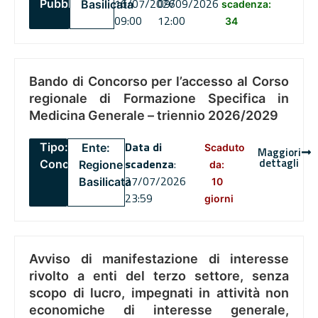
16/07/2026
09/09/2026
Pubblico
Basilicata
scadenza:
09:00
12:00
34
Bando di Concorso per l’accesso al Corso
regionale di Formazione Specifica in
Medicina Generale – triennio 2026/2029
Data di
Tipo:
Ente:
Scaduto
Maggiori
dettagli
scadenza
:
Concorsi
Regione
da:
27/07/2026
Basilicata
10
23:59
giorni
Avviso di manifestazione di interesse
rivolto a enti del terzo settore, senza
scopo di lucro, impegnati in attività non
economiche di interesse generale,