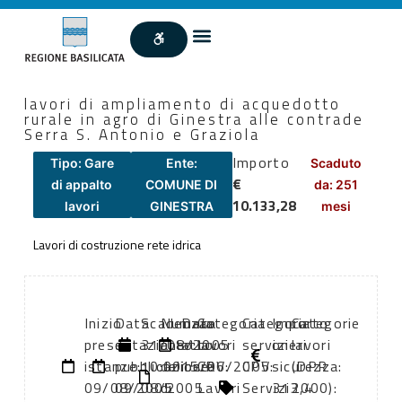
lavori di ampliamento di acquedotto
rurale in agro di Ginestra alle contrade
Serra S. Antonio e Graziola
Importo
Tipo: Gare
Ente:
Scaduto
€
di appalto
COMUNE DI
da: 251
10.133,28
lavori
GINESTRA
mesi
Lavori di costruzione rete idrica
Inizio
Data
Scadenza:
Numero
Data
Categoria
Categoria
Importo
Categorie
presentazione
di
31/08/2005
atto:
atto:
lavori
servizi
oneri
lavori
istanze:
pubblicazione:
10:00
delibera
15/06/2005
CPV:
CPV:
sicurezza:
(DPR
09/08/2005
09/08/2005
di
Lavori
Servizi
313,4
2000):