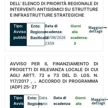
DELL’ ELENCO DI PRIORITÀ REGIONALE DI
INTERVENTI ANTISISMICI SU STRUTTURE
E INFRASTRUTTURE STRATEGICHE
Data di
Tipo:
Ente:
Giorni
Maggiori
dettagli
scadenza
:
Avviso
Regione
alla
09/08/2026
pubblico
Basilicata
scadenza:
23:59
3
AVVISO PER IL FINANZIAMENTO DI
PROGETTI DI RILEVANZA LOCALE DI CUI
AGLI ARTT. 72 e 73 DEL D. LGS. N.
117/2017 , .. ACCORDO DI PROGRAMMA
(ADP) 25- 27
Data
Data di
Tipo:
Ente:
Giorni
Maggiori
dettagli
inizio:
scadenza
:
Avviso
Regione
alla