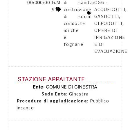
00:00
00:00
G.M.
di
sanitari
OG6 -
91
costruzione
e
ACQUEDOTTI,
di
sociali
GASDOTTI,
condotte
OLEODOTTI,
idriche
OPERE DI
e
IRRIGAZIONE
fognarie
E DI
EVACUAZIONE
STAZIONE APPALTANTE
Ente
: COMUNE DI GINESTRA
Sede Ente
: Ginestra
Procedura di aggiudicazione
: Pubblico
incanto