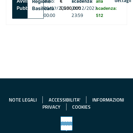
dettagli
inizio:
€
scadenza
:
Avviso
Regione
alla
06/07/2026
5,500,000
31/12/2027
Pubblico
Basilicata
scadenza:
00:00
23:59
512
NOTE LEGALI
ACCESSIBILITA'
INFORMAZIONI
PRIVACY
COOKIES