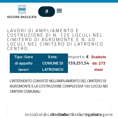
LAVORI DI AMPLIAMENTO E
COSTRUZIONE DI N. 125 LOCULI NEL
CIMITERO DI AGROMONTE E N. 40
LOCULI NEL CIMITERO DI LATRONICO
CENTRO.
Importo
€
Tipo: Gare
Ente:
Scaduto
159.251,54
di appalto
COMUNE DI
da: 273
lavori
LATRONICO
mesi
L’INTERVENTO CONSISTE NELL’AMPLIAMENTO DEL CIMITERO DI
AGROMONTE E LA COSTRUZIONE COMPLESSIVI 165 LOCULI NEI
CIMITERI COMUNALI
Inizio
Data
Scadenza:
Numero
Data
Data
Data
Categoria
Importo
Categorie