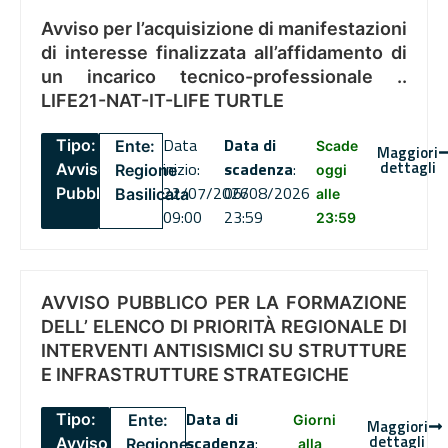
Avviso per l’acquisizione di manifestazioni
di interesse finalizzata all’affidamento di
un incarico tecnico-professionale ..
LIFE21-NAT-IT-LIFE TURTLE
Data
Data di
Tipo:
Ente:
Scade
Maggiori
dettagli
inizio:
scadenza
:
Avviso
Regione
oggi
22/07/2026
06/08/2026
Pubblico
Basilicata
alle
09:00
23:59
23:59
AVVISO PUBBLICO PER LA FORMAZIONE
DELL’ ELENCO DI PRIORITÀ REGIONALE DI
INTERVENTI ANTISISMICI SU STRUTTURE
E INFRASTRUTTURE STRATEGICHE
Data di
Tipo:
Ente:
Giorni
Maggiori
dettagli
scadenza
:
Avviso
Regione
alla