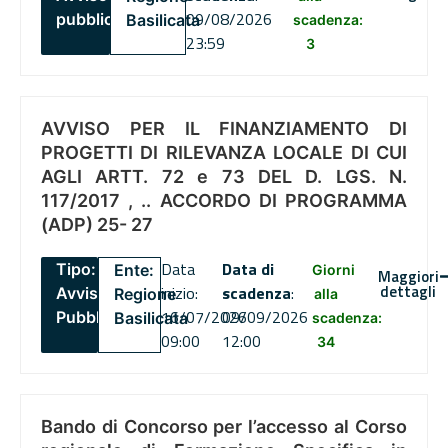
09/08/2026
pubblico
Basilicata
scadenza:
23:59
3
AVVISO PER IL FINANZIAMENTO DI
PROGETTI DI RILEVANZA LOCALE DI CUI
AGLI ARTT. 72 e 73 DEL D. LGS. N.
117/2017 , .. ACCORDO DI PROGRAMMA
(ADP) 25- 27
Data
Data di
Tipo:
Ente:
Giorni
Maggiori
dettagli
inizio:
scadenza
:
Avviso
Regione
alla
16/07/2026
09/09/2026
Pubblico
Basilicata
scadenza:
09:00
12:00
34
Bando di Concorso per l’accesso al Corso