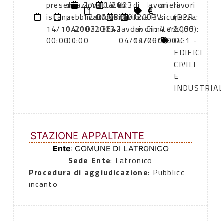
presentazione
di
27/10/2003
atto:
atto:
di
di
lavori
oneri
lavori
istanze:
pubblicazione:
12:00
BANDO
06/10/2003
inizio
fine
CPV:
sicurezza:
(DPR
14/10/2003
14/10/2003
13642
lavori:
lavori:
Cimitero
4.777,55
2000):
00:00
00:00
04/12/2003
04/06/2004
OG1 -
EDIFICI
CIVILI
E
INDUSTRIA
STAZIONE APPALTANTE
Ente
: COMUNE DI LATRONICO
Sede Ente
: Latronico
Procedura di aggiudicazione
: Pubblico
incanto