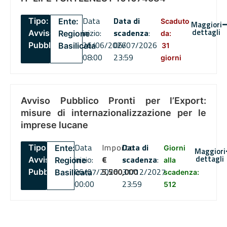
Data
Data di
Tipo:
Ente:
Scaduto
Maggiori
dettagli
inizio:
scadenza
:
Avviso
Regione
da:
26/06/2026
06/07/2026
Pubblico
Basilicata
31
08:00
23:59
giorni
Avviso Pubblico Pronti per l’Export:
misure di internazionalizzazione per le
imprese lucane
Data
Importo
Data di
Tipo:
Ente:
Giorni
Maggiori
dettagli
inizio:
€
scadenza
:
Avviso
Regione
alla
06/07/2026
5,500,000
31/12/2027
Pubblico
Basilicata
scadenza:
00:00
23:59
512