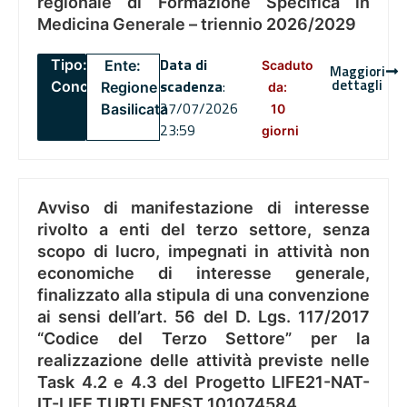
regionale di Formazione Specifica in
Medicina Generale – triennio 2026/2029
Data di
Tipo:
Ente:
Scaduto
Maggiori
dettagli
scadenza
:
Concorsi
Regione
da:
27/07/2026
Basilicata
10
23:59
giorni
Avviso di manifestazione di interesse
rivolto a enti del terzo settore, senza
scopo di lucro, impegnati in attività non
economiche di interesse generale,
finalizzato alla stipula di una convenzione
ai sensi dell’art. 56 del D. Lgs. 117/2017
“Codice del Terzo Settore” per la
realizzazione delle attività previste nelle
Task 4.2 e 4.3 del Progetto LIFE21-NAT-
IT-LIFE TURTLENEST 101074584