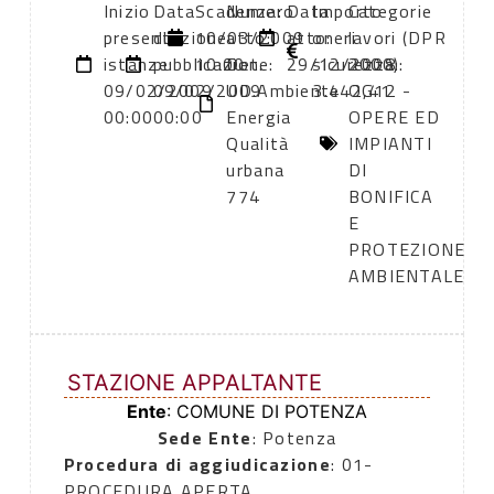
Inizio
Data
Scadenza:
Numero
Data
Importo
Categorie
presentazione
di
10/03/2009
atto:
atto:
oneri
lavori (DPR
istanze:
pubblicazione:
10:00
Det.
29/12/2008
sicurezza:
2000):
09/02/2009
09/02/2009
UD.Ambiente
3.442,41
OG12 -
00:00
00:00
Energia
OPERE ED
Qualità
IMPIANTI
urbana
DI
774
BONIFICA
E
PROTEZIONE
AMBIENTALE
STAZIONE APPALTANTE
Ente
: COMUNE DI POTENZA
Sede Ente
: Potenza
Procedura di aggiudicazione
: 01-
PROCEDURA APERTA