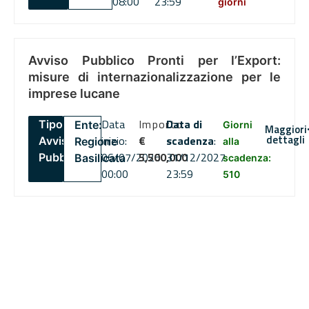
08:00
23:59
giorni
Avviso Pubblico Pronti per l’Export:
misure di internazionalizzazione per le
imprese lucane
Data
Importo
Data di
Tipo:
Ente:
Giorni
Maggiori
dettagli
inizio:
€
scadenza
:
Avviso
Regione
alla
06/07/2026
5,500,000
31/12/2027
Pubblico
Basilicata
scadenza:
00:00
23:59
510