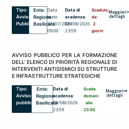
Data
Data di
Tipo:
Ente:
Scaduto
Maggiori
dettagli
inizio:
scadenza
:
Avviso
Regione
da:
22/07/2026
06/08/2026
Pubblico
Basilicata
2
09:00
23:59
giorni
AVVISO PUBBLICO PER LA FORMAZIONE
DELL’ ELENCO DI PRIORITÀ REGIONALE DI
INTERVENTI ANTISISMICI SU STRUTTURE
E INFRASTRUTTURE STRATEGICHE
Data di
Tipo:
Ente:
Scade
Maggiori
dettagli
scadenza
:
Avviso
Regione
domani
09/08/2026
pubblico
Basilicata
alle
23:59
23:59