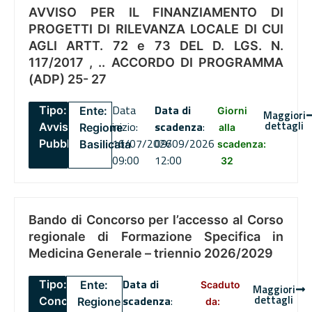
AVVISO PER IL FINANZIAMENTO DI
PROGETTI DI RILEVANZA LOCALE DI CUI
AGLI ARTT. 72 e 73 DEL D. LGS. N.
117/2017 , .. ACCORDO DI PROGRAMMA
(ADP) 25- 27
Data
Data di
Tipo:
Ente:
Giorni
Maggiori
dettagli
inizio:
scadenza
:
Avviso
Regione
alla
16/07/2026
09/09/2026
Pubblico
Basilicata
scadenza:
09:00
12:00
32
Bando di Concorso per l’accesso al Corso
regionale di Formazione Specifica in
Medicina Generale – triennio 2026/2029
Data di
Tipo:
Ente:
Scaduto
Maggiori
dettagli
scadenza
:
Concorsi
Regione
da: