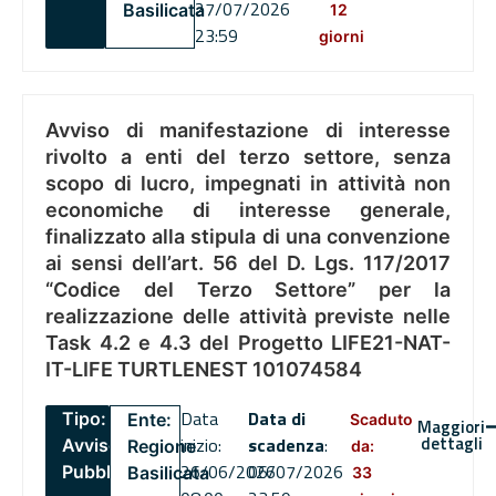
27/07/2026
Basilicata
12
23:59
giorni
Avviso di manifestazione di interesse
rivolto a enti del terzo settore, senza
scopo di lucro, impegnati in attività non
economiche di interesse generale,
finalizzato alla stipula di una convenzione
ai sensi dell’art. 56 del D. Lgs. 117/2017
“Codice del Terzo Settore” per la
realizzazione delle attività previste nelle
Task 4.2 e 4.3 del Progetto LIFE21-NAT-
IT-LIFE TURTLENEST 101074584
Data
Data di
Tipo:
Ente:
Scaduto
Maggiori
dettagli
inizio:
scadenza
:
Avviso
Regione
da:
26/06/2026
06/07/2026
Pubblico
Basilicata
33