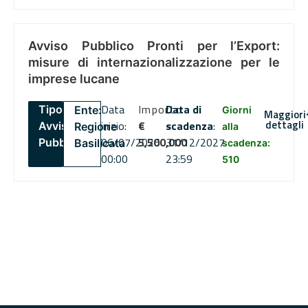
Avviso Pubblico Pronti per l’Export:
misure di internazionalizzazione per le
imprese lucane
Data
Importo
Data di
Tipo:
Ente:
Giorni
Maggiori
dettagli
inizio:
€
scadenza
:
Avviso
Regione
alla
06/07/2026
5,500,000
31/12/2027
Pubblico
Basilicata
scadenza:
00:00
23:59
510