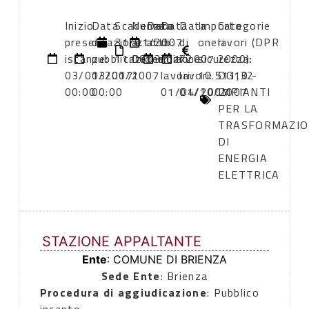
Inizio
Data
Scadenza:
Numero
Data
Data
Data
Importo
Categorie
presentazione
di
31/01/2007
atto:
atto:
di
di
oneri
lavori (DPR
istanze:
pubblicazione:
11:00
Determia
03/01/2007
inizio
fine
sicurezza:
2000):
03/01/2007
03/01/2007
1
lavori:
lavori:
10.511,32
OG10 -
00:00
00:00
01/04/2007
01/10/2007
IMPIANTI
PER LA
TRASFORMAZIO
DI
ENERGIA
ELETTRICA
STAZIONE APPALTANTE
Ente
: COMUNE DI BRIENZA
Sede Ente
: Brienza
Procedura di aggiudicazione
: Pubblico