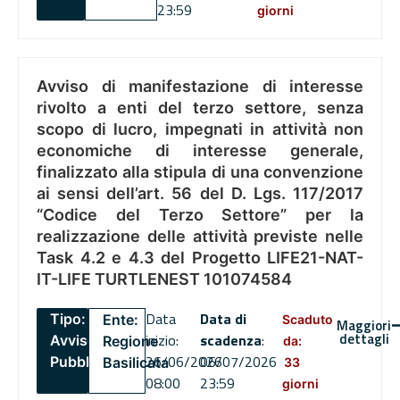
23:59
giorni
Avviso di manifestazione di interesse
rivolto a enti del terzo settore, senza
scopo di lucro, impegnati in attività non
economiche di interesse generale,
finalizzato alla stipula di una convenzione
ai sensi dell’art. 56 del D. Lgs. 117/2017
“Codice del Terzo Settore” per la
realizzazione delle attività previste nelle
Task 4.2 e 4.3 del Progetto LIFE21-NAT-
IT-LIFE TURTLENEST 101074584
Data
Data di
Tipo:
Ente:
Scaduto
Maggiori
dettagli
inizio:
scadenza
:
Avviso
Regione
da:
26/06/2026
06/07/2026
Pubblico
Basilicata
33
08:00
23:59
giorni