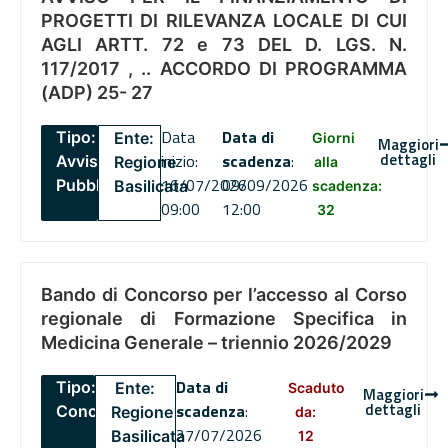
PROGETTI DI RILEVANZA LOCALE DI CUI
AGLI ARTT. 72 e 73 DEL D. LGS. N.
117/2017 , .. ACCORDO DI PROGRAMMA
(ADP) 25- 27
Data
Data di
Tipo:
Ente:
Giorni
Maggiori
dettagli
inizio:
scadenza
:
Avviso
Regione
alla
16/07/2026
09/09/2026
Pubblico
Basilicata
scadenza:
09:00
12:00
32
Bando di Concorso per l’accesso al Corso
regionale di Formazione Specifica in
Medicina Generale – triennio 2026/2029
Data di
Tipo:
Ente:
Scaduto
Maggiori
dettagli
scadenza
:
Concorsi
Regione
da:
27/07/2026
Basilicata
12