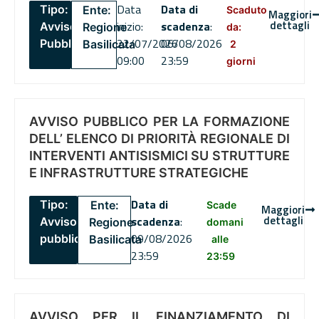
Data
Data di
Tipo:
Ente:
Scaduto
Maggiori
dettagli
inizio:
scadenza
:
Avviso
Regione
da:
22/07/2026
06/08/2026
Pubblico
Basilicata
2
09:00
23:59
giorni
AVVISO PUBBLICO PER LA FORMAZIONE
DELL’ ELENCO DI PRIORITÀ REGIONALE DI
INTERVENTI ANTISISMICI SU STRUTTURE
E INFRASTRUTTURE STRATEGICHE
Data di
Tipo:
Ente:
Scade
Maggiori
dettagli
scadenza
:
Avviso
Regione
domani
09/08/2026
pubblico
Basilicata
alle
23:59
23:59
AVVISO PER IL FINANZIAMENTO DI