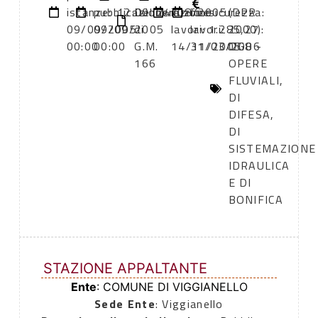
istanze:
pubblicazione:
12:00
Deliberazione
24/08/2005
inizio
fine
sicurezza:
(DPR
09/09/2005
09/09/2005
di
lavori:
lavori:
1.285,27
2000):
00:00
00:00
G.M.
14/11/2005
31/03/2006
OG8 -
166
OPERE
FLUVIALI,
DI
DIFESA,
DI
SISTEMAZIONE
IDRAULICA
E DI
BONIFICA
STAZIONE APPALTANTE
Ente
: COMUNE DI VIGGIANELLO
Sede Ente
: Viggianello