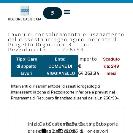
Lavori di consolidamento e risanamento
del dissesto idrogeologico inerente il
Progetto Organico n.3 – Loc.
Pezzolacorte- L.n.226/99-
Importo
Tipo: Gare
Ente:
Scaduto
€
di appalto
COMUNE DI
da: 249
64.263,34
lavori
VIGGIANELLO
mesi
Interventi di risanamentodei dissesti idrogeologici
interessanti la zona di Pezzolacorte Inferiore e previsti nel
Programma di Recupero finanziato ai sensi della L.n.266/99-
Inizio
Data
Scadenza:
Numero
Data
Data
Data
Importo
Categorie
presentazione
di
12/10/2005
atto:
atto:
di
di
oneri
lavori