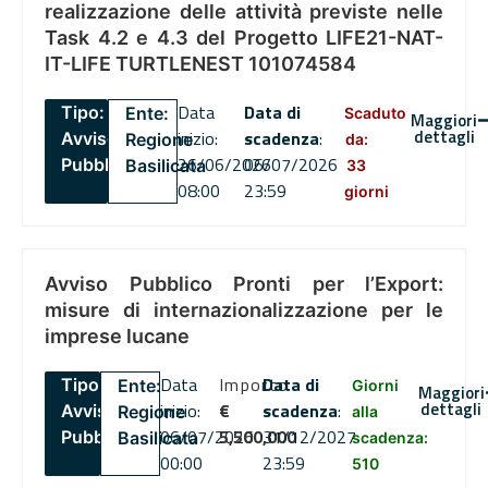
realizzazione delle attività previste nelle
Task 4.2 e 4.3 del Progetto LIFE21-NAT-
IT-LIFE TURTLENEST 101074584
Data
Data di
Tipo:
Ente:
Scaduto
Maggiori
dettagli
inizio:
scadenza
:
Avviso
Regione
da:
26/06/2026
06/07/2026
Pubblico
Basilicata
33
08:00
23:59
giorni
Avviso Pubblico Pronti per l’Export:
misure di internazionalizzazione per le
imprese lucane
Data
Importo
Data di
Tipo:
Ente:
Giorni
Maggiori
dettagli
inizio:
€
scadenza
:
Avviso
Regione
alla
06/07/2026
5,500,000
31/12/2027
Pubblico
Basilicata
scadenza:
00:00
23:59
510