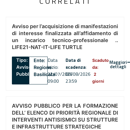
CORRELATI
Avviso per l’acquisizione di manifestazioni
di interesse finalizzata all’affidamento di
un incarico tecnico-professionale ..
LIFE21-NAT-IT-LIFE TURTLE
Data
Data di
Tipo:
Ente:
Scaduto
Maggiori
dettagli
inizio:
scadenza
:
Avviso
Regione
da:
22/07/2026
06/08/2026
Pubblico
Basilicata
2
09:00
23:59
giorni
AVVISO PUBBLICO PER LA FORMAZIONE
DELL’ ELENCO DI PRIORITÀ REGIONALE DI
INTERVENTI ANTISISMICI SU STRUTTURE
E INFRASTRUTTURE STRATEGICHE