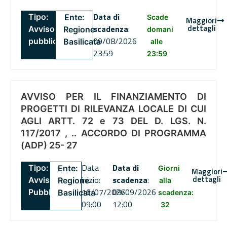
Data di
Tipo:
Ente:
Scade
Maggiori
dettagli
scadenza
:
Avviso
Regione
domani
09/08/2026
pubblico
Basilicata
alle
23:59
23:59
AVVISO PER IL FINANZIAMENTO DI
PROGETTI DI RILEVANZA LOCALE DI CUI
AGLI ARTT. 72 e 73 DEL D. LGS. N.
117/2017 , .. ACCORDO DI PROGRAMMA
(ADP) 25- 27
Data
Data di
Tipo:
Ente:
Giorni
Maggiori
dettagli
inizio:
scadenza
:
Avviso
Regione
alla
16/07/2026
09/09/2026
Pubblico
Basilicata
scadenza:
09:00
12:00
32