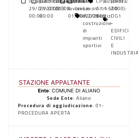
istanze:
pubblicazione:
11:00
DETERMINA
24/07/2008
inizio
fine
CPV:
CPV:
sicurezza:
(DPR
29/07/2008
29/07/2008
213
lavori:
lavori:
Lavori
Altri
1.600
2000):
00:00
00:00
01/10/2008
30/12/2008
di
servizi
OG1
costruzione
-
di
EDIFICI
impianti
CIVILI
sportivi
E
INDUSTRIA
STAZIONE APPALTANTE
Ente
: COMUNE DI ALIANO
Sede Ente
: Aliano
Procedura di aggiudicazione
: 01-
PROCEDURA APERTA