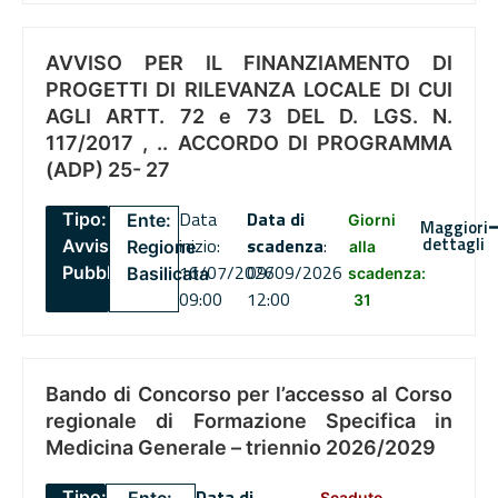
AVVISO PER IL FINANZIAMENTO DI
PROGETTI DI RILEVANZA LOCALE DI CUI
AGLI ARTT. 72 e 73 DEL D. LGS. N.
117/2017 , .. ACCORDO DI PROGRAMMA
(ADP) 25- 27
Data
Data di
Tipo:
Ente:
Giorni
Maggiori
dettagli
inizio:
scadenza
:
Avviso
Regione
alla
16/07/2026
09/09/2026
Pubblico
Basilicata
scadenza:
09:00
12:00
31
Bando di Concorso per l’accesso al Corso
regionale di Formazione Specifica in
Medicina Generale – triennio 2026/2029
Data di
Tipo:
Scaduto