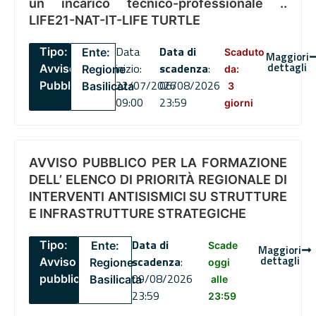
un incarico tecnico-professionale ..
LIFE21-NAT-IT-LIFE TURTLE
Data
Data di
Tipo:
Ente:
Scaduto
Maggiori
dettagli
inizio:
scadenza
:
Avviso
Regione
da:
22/07/2026
06/08/2026
Pubblico
Basilicata
3
09:00
23:59
giorni
AVVISO PUBBLICO PER LA FORMAZIONE
DELL’ ELENCO DI PRIORITÀ REGIONALE DI
INTERVENTI ANTISISMICI SU STRUTTURE
E INFRASTRUTTURE STRATEGICHE
Data di
Tipo:
Ente:
Scade
Maggiori
dettagli
scadenza
:
Avviso
Regione
oggi
09/08/2026
pubblico
Basilicata
alle
23:59
23:59