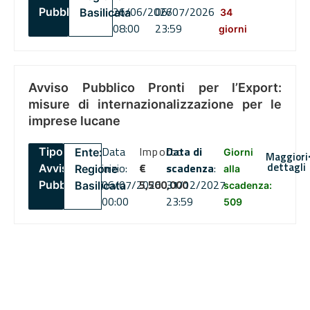
26/06/2026
06/07/2026
Pubblico
Basilicata
34
08:00
23:59
giorni
Avviso Pubblico Pronti per l’Export:
misure di internazionalizzazione per le
imprese lucane
Data
Importo
Data di
Tipo:
Ente:
Giorni
Maggiori
dettagli
inizio:
€
scadenza
:
Avviso
Regione
alla
06/07/2026
5,500,000
31/12/2027
Pubblico
Basilicata
scadenza:
00:00
23:59
509