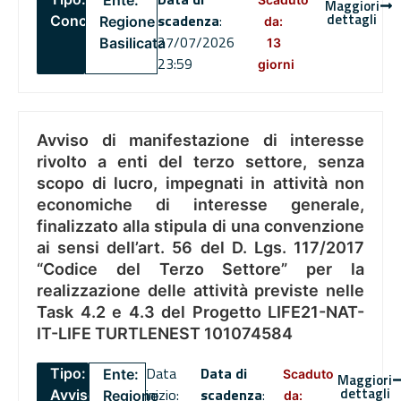
Ente:
Maggiori
dettagli
scadenza
:
Concorsi
Regione
da:
27/07/2026
Basilicata
13
23:59
giorni
Avviso di manifestazione di interesse
rivolto a enti del terzo settore, senza
scopo di lucro, impegnati in attività non
economiche di interesse generale,
finalizzato alla stipula di una convenzione
ai sensi dell’art. 56 del D. Lgs. 117/2017
“Codice del Terzo Settore” per la
realizzazione delle attività previste nelle
Task 4.2 e 4.3 del Progetto LIFE21-NAT-
IT-LIFE TURTLENEST 101074584
Data
Data di
Tipo:
Ente:
Scaduto
Maggiori
dettagli
inizio:
scadenza
:
Avviso
Regione
da: