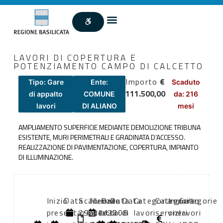
LAVORI DI COPERTURA E
POTENZIAMENTO CAMPO DI CALCETTO
Importo
€
Tipo: Gare
Ente:
Scaduto
111.500,00
di appalto
COMUNE
da: 216
lavori
DI ALIANO
mesi
AMPLIAMENTO SUPERFICIE MEDIANTE DEMOLIZIONE TRIBUNA
ESISTENTE, MURI PERIMETRALI E GRADINATA D’ACCESSO.
REALIZZAZIONE DI PAVIMENTAZIONE, COPERTURA, IMPIANTO
DI ILLUMINAZIONE.
Inizio
Data
Scadenza:
Numero
Data
Data
Data
Categoria
Categoria
Importo
Categorie
presentazione
di
29/07/2008
atto:
atto:
di
di
lavori
servizi
oneri
lavori