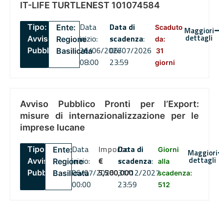
IT-LIFE TURTLENEST 101074584
Data
Data di
Tipo:
Ente:
Scaduto
Maggiori
dettagli
inizio:
scadenza
:
Avviso
Regione
da:
26/06/2026
06/07/2026
Pubblico
Basilicata
31
08:00
23:59
giorni
Avviso Pubblico Pronti per l’Export:
misure di internazionalizzazione per le
imprese lucane
Data
Importo
Data di
Tipo:
Ente:
Giorni
Maggiori
dettagli
inizio:
€
scadenza
:
Avviso
Regione
alla
06/07/2026
5,500,000
31/12/2027
Pubblico
Basilicata
scadenza:
00:00
23:59
512