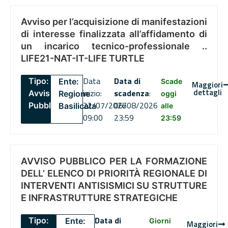
Avviso per l’acquisizione di manifestazioni
di interesse finalizzata all’affidamento di
un incarico tecnico-professionale ..
LIFE21-NAT-IT-LIFE TURTLE
Data
Data di
Tipo:
Ente:
Scade
Maggiori
dettagli
inizio:
scadenza
:
Avviso
Regione
oggi
22/07/2026
06/08/2026
Pubblico
Basilicata
alle
09:00
23:59
23:59
AVVISO PUBBLICO PER LA FORMAZIONE
DELL’ ELENCO DI PRIORITÀ REGIONALE DI
INTERVENTI ANTISISMICI SU STRUTTURE
E INFRASTRUTTURE STRATEGICHE
Data di
Tipo:
Ente:
Giorni
Maggiori