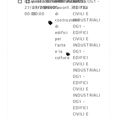
istanze:
pubblicazione:
22:00
DETERMINAZIONE
19/09/2005
CPV:
sicurezza:
2000): OG1 -
27/09/2005
27/09/2005
2690
Lavori
1.310.724
EDIFICI
00:00
00:00
di
CIVILI E
costruzione
INDUSTRIALI
di
OG1 -
edifici
EDIFICI
per
CIVILI E
l'arte
INDUSTRIALI
e la
OG1 -
cultura
EDIFICI
CIVILI E
INDUSTRIALI
OG1 -
EDIFICI
CIVILI E
INDUSTRIALI
OG1 -
EDIFICI
CIVILI E