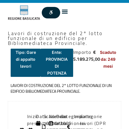
Lavori di costruzione del 2° lotto
funzionale di un edificio per
Bibliomediateca Provinciale.
Importo
€
Tipo: Gare
Ente:
Scaduto
5.189.275,00
di appalto
PROVINCIA
da: 249
lavori
DI
mesi
POTENZA
LAVORI DI COSTRUZIONE DEL 2° LOTTO FUNZIONALE DI UN
EDIFICIO BIBLIOMEDIATECA PROVINCIALE.
Inizio
Data
Scadenza:
Numero
Data
Categoria
Importo
Categorie
presentazione
di
19/10/2005
atto:
atto:
lavori
oneri
lavori (DPR