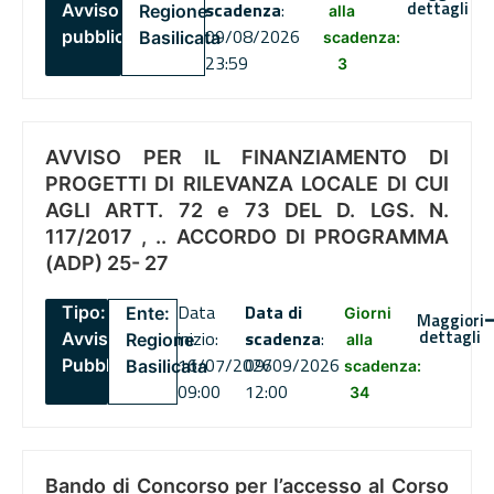
dettagli
scadenza
:
Avviso
Regione
alla
09/08/2026
pubblico
Basilicata
scadenza:
23:59
3
AVVISO PER IL FINANZIAMENTO DI
PROGETTI DI RILEVANZA LOCALE DI CUI
AGLI ARTT. 72 e 73 DEL D. LGS. N.
117/2017 , .. ACCORDO DI PROGRAMMA
(ADP) 25- 27
Data
Data di
Tipo:
Ente:
Giorni
Maggiori
dettagli
inizio:
scadenza
:
Avviso
Regione
alla
16/07/2026
09/09/2026
Pubblico
Basilicata
scadenza:
09:00
12:00
34
Bando di Concorso per l’accesso al Corso