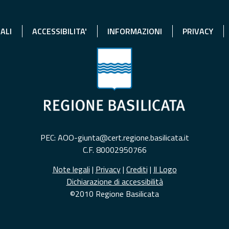
ALI
ACCESSIBILITA'
INFORMAZIONI
PRIVACY
PEC: AOO-giunta@cert.regione.basilicata.it
C.F. 80002950766
Note legali
|
Privacy
|
Crediti
|
Il Logo
Dichiarazione di accessibilità
©2010 Regione Basilicata