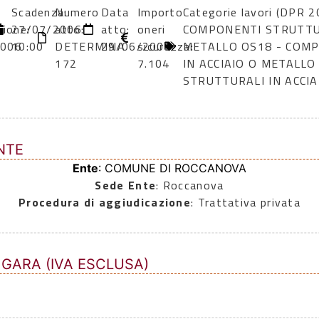
Scadenza:
Numero
Data
Importo
Categorie lavori (DPR 2
zione:
27/07/2006
atto:
atto:
oneri
COMPONENTI STRUTTUR
2006
10:00
DETERMINA
29/06/2006
sicurezza:
METALLO OS18 - COM
172
7.104
IN ACCIAIO O METALL
STRUTTURALI IN ACCI
NTE
Ente
: COMUNE DI ROCCANOVA
Sede Ente
: Roccanova
Procedura di aggiudicazione
: Trattativa privata
 GARA (IVA ESCLUSA)