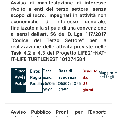
Avviso di manifestazione di interesse
rivolto a enti del terzo settore, senza
scopo di lucro, impegnati in attività non
economiche di interesse generale,
finalizzato alla stipula di una convenzione
ai sensi dell’art. 56 del D. Lgs. 117/2017
“Codice del Terzo Settore” per la
realizzazione delle attività previste nelle
Task 4.2 e 4.3 del Progetto LIFE21-NAT-
IT-LIFE TURTLENEST 101074584
Data
Data di
Tipo:
Ente:
Scaduto
Maggiori
dettagli
inizio:
scadenza
:
Avviso
Regione
da:
26/06/2026
06/07/2026
Pubblico
Basilicata
33
08:00
23:59
giorni
Avviso Pubblico Pronti per l’Export: