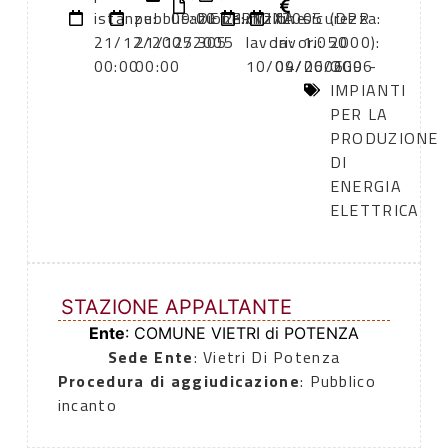
istanze:
pubblicazione:
09:00
DETERMINA
21/12/2005
inizio
fine
sicurezza:
(DPR
21/12/2005
21/12/2005
305
lavori:
lavori:
1.050
2000):
00:00
00:00
10/04/2006
09/06/2006
OG9 -
IMPIANTI
PER LA
PRODUZIONE
DI
ENERGIA
ELETTRICA
STAZIONE APPALTANTE
Ente
: COMUNE VIETRI di POTENZA
Sede Ente
: Vietri Di Potenza
Procedura di aggiudicazione
: Pubblico
incanto