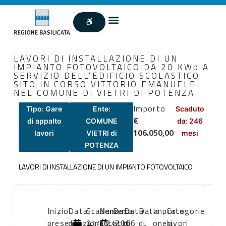
LAVORI DI INSTALLAZIONE DI UN
IMPIANTO FOTOVOLTAICO DA 20 KWp A
SERVIZIO DELL’EDIFICIO SCOLASTICO
SITO IN CORSO VITTORIO EMANUELE
NEL COMUNE DI VIETRI DI POTENZA
Importo
Tipo: Gare
Ente:
Scaduto
€
di appalto
COMUNE
da: 246
106.050,00
lavori
VIETRI di
mesi
POTENZA
LAVORI DI INSTALLAZIONE DI UN IMPIANTO FOTOVOLTAICO
Inizio
Data
Scadenza:
Numero
Data
Data
Data
Importo
Categorie
presentazione
di
01/02/2006
atto:
atto:
di
di
oneri
lavori