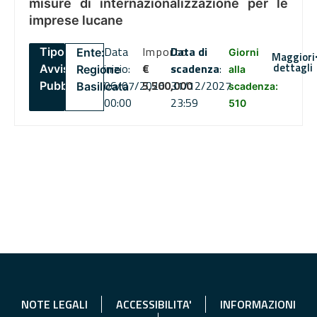
misure di internazionalizzazione per le
imprese lucane
Data
Importo
Data di
Tipo:
Ente:
Giorni
Maggiori
dettagli
inizio:
€
scadenza
:
Avviso
Regione
alla
06/07/2026
5,500,000
31/12/2027
Pubblico
Basilicata
scadenza:
00:00
23:59
510
NOTE LEGALI
ACCESSIBILITA'
INFORMAZIONI