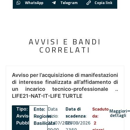
WhatsApp
Telegram
Copia link
AVVISI E BANDI
CORRELATI
Avviso per l’acquisizione di manifestazioni
di interesse finalizzata all’affidamento di
un incarico tecnico-professionale ..
LIFE21-NAT-IT-LIFE TURTLE
Data
Data di
Tipo:
Ente:
Scaduto
Maggiori
dettagli
inizio:
scadenza
:
Avviso
Regione
da:
22/07/2026
06/08/2026
Pubblico
Basilicata
2
09:00
23:59
giorni