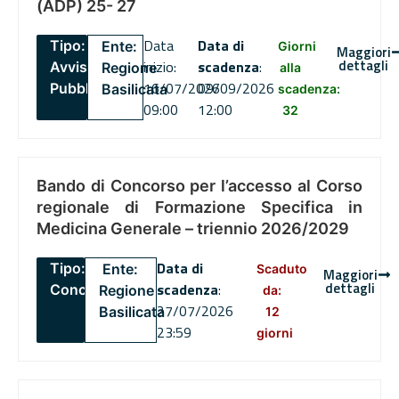
(ADP) 25- 27
Data
Data di
Tipo:
Ente:
Giorni
Maggiori
dettagli
inizio:
scadenza
:
Avviso
Regione
alla
16/07/2026
09/09/2026
Pubblico
Basilicata
scadenza:
09:00
12:00
32
Bando di Concorso per l’accesso al Corso
regionale di Formazione Specifica in
Medicina Generale – triennio 2026/2029
Data di
Tipo:
Ente:
Scaduto
Maggiori
dettagli
scadenza
:
Concorsi
Regione
da:
27/07/2026
Basilicata
12
23:59
giorni