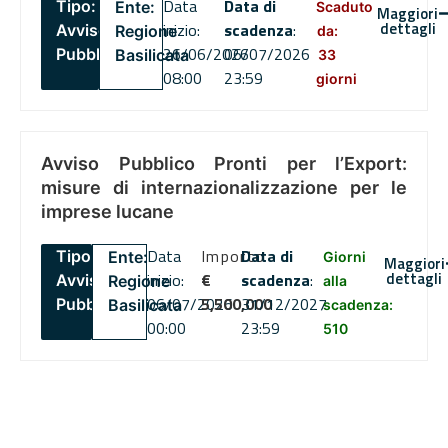
Data
Data di
Tipo:
Ente:
Scaduto
Maggiori
dettagli
inizio:
scadenza
:
Avviso
Regione
da:
26/06/2026
06/07/2026
Pubblico
Basilicata
33
08:00
23:59
giorni
Avviso Pubblico Pronti per l’Export:
misure di internazionalizzazione per le
imprese lucane
Data
Importo
Data di
Tipo:
Ente:
Giorni
Maggiori
dettagli
inizio:
€
scadenza
:
Avviso
Regione
alla
06/07/2026
5,500,000
31/12/2027
Pubblico
Basilicata
scadenza:
00:00
23:59
510