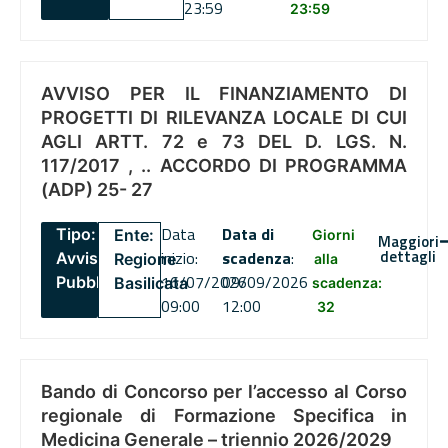
23:59
23:59
AVVISO PER IL FINANZIAMENTO DI
PROGETTI DI RILEVANZA LOCALE DI CUI
AGLI ARTT. 72 e 73 DEL D. LGS. N.
117/2017 , .. ACCORDO DI PROGRAMMA
(ADP) 25- 27
Data
Data di
Tipo:
Ente:
Giorni
Maggiori
dettagli
inizio:
scadenza
:
Avviso
Regione
alla
16/07/2026
09/09/2026
Pubblico
Basilicata
scadenza:
09:00
12:00
32
Bando di Concorso per l’accesso al Corso
regionale di Formazione Specifica in
Medicina Generale – triennio 2026/2029