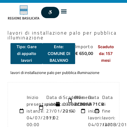
lavori di installazione palo per pubblica
illuminazione
Importo
Tipo: Gare
Ente:
Scaduto
€ 650,00
di appalto
COMUNE DI
da: 157
lavori
BALVANO
mesi
lavori di installazione palo per pubblica illuminazione
Inizio
Data di
Scadenza:
CIG:
Numero
Data
Data
presentazione
pubblicazione:
03/07/2013
ZC80AA71C8
atto:
di
di
istanze:
27/01/2014
22:00
inizio
fine
04/07/2013
17:02
lavori:
lavori:
00:00
04/07/2013
14/08/20