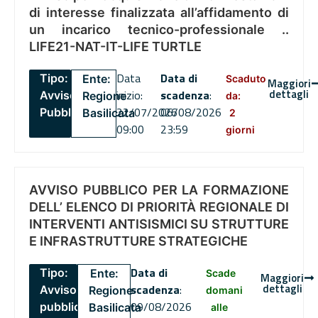
di interesse finalizzata all’affidamento di
un incarico tecnico-professionale ..
LIFE21-NAT-IT-LIFE TURTLE
Data
Data di
Tipo:
Ente:
Scaduto
Maggiori
dettagli
inizio:
scadenza
:
Avviso
Regione
da:
22/07/2026
06/08/2026
Pubblico
Basilicata
2
09:00
23:59
giorni
AVVISO PUBBLICO PER LA FORMAZIONE
DELL’ ELENCO DI PRIORITÀ REGIONALE DI
INTERVENTI ANTISISMICI SU STRUTTURE
E INFRASTRUTTURE STRATEGICHE
Data di
Tipo:
Ente:
Scade
Maggiori
dettagli
scadenza
:
Avviso
Regione
domani
09/08/2026
pubblico
Basilicata
alle