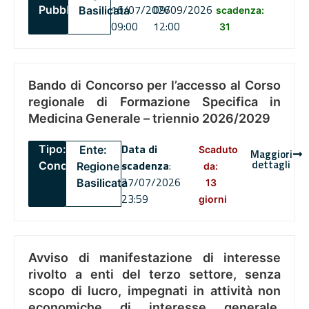
16/07/2026
09/09/2026
Pubblico
Basilicata
scadenza:
09:00
12:00
31
Bando di Concorso per l’accesso al Corso
regionale di Formazione Specifica in
Medicina Generale – triennio 2026/2029
Data di
Tipo:
Ente:
Scaduto
Maggiori
dettagli
scadenza
:
Concorsi
Regione
da:
27/07/2026
Basilicata
13
23:59
giorni
Avviso di manifestazione di interesse
rivolto a enti del terzo settore, senza
scopo di lucro, impegnati in attività non
economiche di interesse generale,