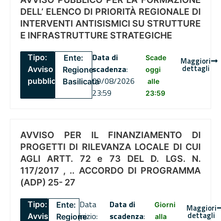
DELL’ ELENCO DI PRIORITÀ REGIONALE DI
INTERVENTI ANTISISMICI SU STRUTTURE
E INFRASTRUTTURE STRATEGICHE
Data di
Tipo:
Ente:
Scade
Maggiori
dettagli
scadenza
:
Avviso
Regione
oggi
09/08/2026
pubblico
Basilicata
alle
23:59
23:59
AVVISO PER IL FINANZIAMENTO DI
PROGETTI DI RILEVANZA LOCALE DI CUI
AGLI ARTT. 72 e 73 DEL D. LGS. N.
117/2017 , .. ACCORDO DI PROGRAMMA
(ADP) 25- 27
Data
Data di
Tipo:
Ente:
Giorni
Maggiori
dettagli
inizio:
scadenza
:
Avviso
Regione
alla