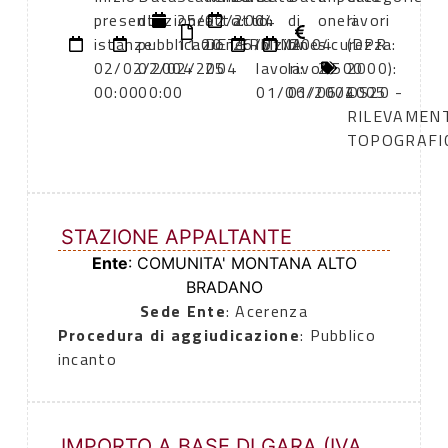
presentazione
di
25/02/2004
atto:
atto:
di
di
oneri
lavori
istanze:
pubblicazione:
11:00
DETERMINA
26/01/2004
inizio
fine
sicurezza:
(DPR
02/02/2004
02/02/2004
25
lavori:
lavori:
2.500
2000):
00:00
00:00
01/06/2004
01/06/2005
OS20 -
RILEVAMEN
TOPOGRAFI
STAZIONE APPALTANTE
Ente
: COMUNITA' MONTANA ALTO
BRADANO
Sede Ente
: Acerenza
Procedura di aggiudicazione
: Pubblico
incanto
IMPORTO A BASE DI GARA (IVA