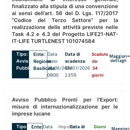
finalizzato alla stipula di una convenzione
ai sensi dell’art. 56 del D. Lgs. 117/2017
“Codice del Terzo Settore” per la
realizzazione delle attività previste nelle
Task 4.2 e 4.3 del Progetto LIFE21-NAT-
IT-LIFE TURTLENEST 101074584
Data
Data di
Tipo:
Ente:
Scaduto
Maggiori
dettagli
inizio:
scadenza
:
Avviso
Regione
da:
26/06/2026
06/07/2026
Pubblico
Basilicata
34
08:00
23:59
giorni
Avviso Pubblico Pronti per l’Export:
misure di internazionalizzazione per le
imprese lucane
Data
Importo
Data di
Tipo:
Ente:
Giorni
Maggiori