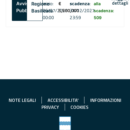
dettagli
inizio:
€
scadenza
:
Avviso
Regione
alla
06/07/2026
5,500,000
31/12/2027
Pubblico
Basilicata
scadenza:
00:00
23:59
509
NOTE LEGALI
ACCESSIBILITA'
INFORMAZIONI
PRIVACY
COOKIES