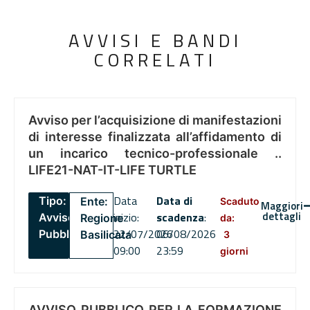
AVVISI E BANDI
CORRELATI
Avviso per l’acquisizione di manifestazioni
di interesse finalizzata all’affidamento di
un incarico tecnico-professionale ..
LIFE21-NAT-IT-LIFE TURTLE
Data
Data di
Tipo:
Ente:
Scaduto
Maggiori
dettagli
inizio:
scadenza
:
Avviso
Regione
da:
22/07/2026
06/08/2026
Pubblico
Basilicata
3
09:00
23:59
giorni
AVVISO PUBBLICO PER LA FORMAZIONE