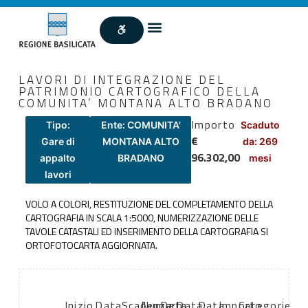
LAVORI DI INTEGRAZIONE DEL
PATRIMONIO CARTOGRAFICO DELLA
COMUNITA’ MONTANA ALTO BRADANO
Importo
Tipo:
Ente: COMUNITA'
Scaduto
€
Gare di
MONTANA ALTO
da: 269
96.302,00
appalto
BRADANO
mesi
lavori
VOLO A COLORI, RESTITUZIONE DEL COMPLETAMENTO DELLA
CARTOGRAFIA IN SCALA 1:5000, NUMERIZZAZIONE DELLE
TAVOLE CATASTALI ED INSERIMENTO DELLA CARTOGRAFIA SI
ORTOFOTOCARTA AGGIORNATA.
Inizio
Data
Scadenza:
Numero
Data
Data
Data
Importo
Categorie