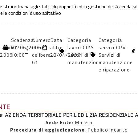
straordinaria agli stabili di proprietà ed in gestione dell’Azienda siti 
 delle condizioni d’uso abitativo
i
Scadenza:
Numero
Data
Categoria
Categoria
azione:
07/06/2006
atto:
atto:
lavori CPV:
servizi CPV:
/2006
10:00
delibera
28/04/2006
Lavori di
Servizi di
61
manutenzione
manutenzione
e riparazione
NTE
e
: AZIENDA TERRITORIALE PER L'EDILIZIA RESIDENZIALE 
Sede Ente
: Matera
Procedura di aggiudicazione
: Pubblico incanto