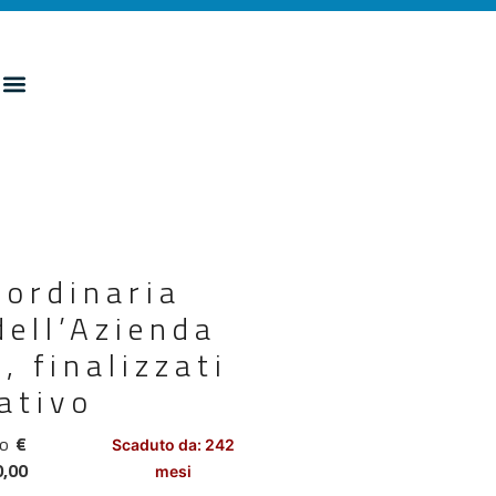
aordinaria
dell’Azienda
a, finalizzati
tativo
to
€
Scaduto da: 242
0,00
mesi