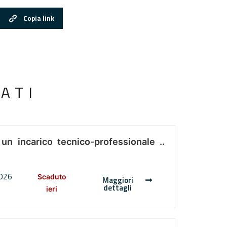
Copia link
ATI
 un incarico tecnico-professionale ..
2026
Scaduto
Maggiori
dettagli
ieri