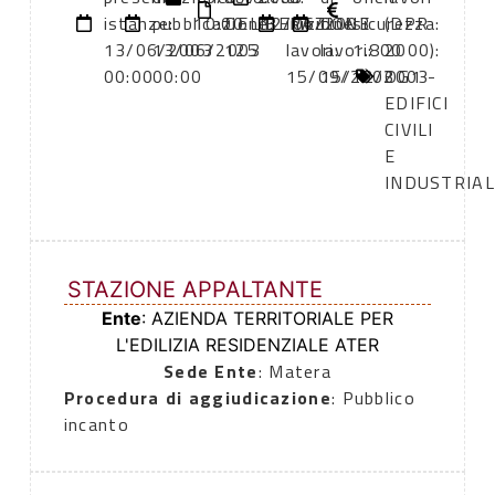
istanze:
pubblicazione:
10:00
DELIBERAZIONE
12/06/2003
inizio
fine
sicurezza:
(DPR
13/06/2003
13/06/2003
125
lavori:
lavori:
1.800
2000):
00:00
00:00
15/09/2003
15/12/2003
OG1 -
EDIFICI
CIVILI
E
INDUSTRIAL
STAZIONE APPALTANTE
Ente
: AZIENDA TERRITORIALE PER
L'EDILIZIA RESIDENZIALE ATER
Sede Ente
: Matera
Procedura di aggiudicazione
: Pubblico
incanto