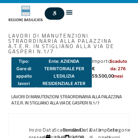
LAVORI DI MANUTENZIONI
STRAORDINARIA ALLA PALAZZINA
A.T.E.R. IN STIGLIANO ALLA VIA DE
GASPERI N.1/7
Importo
Tipo:
Ente: AZIENDA
Scaduto
€
Gare di
TERRITORIALE PER
da: 276
59.500,00
appalto
L'EDILIZIA
mesi
lavori
RESIDENZIALE ATER
LAVORI DI MANUTENZIONI STRAORDINARIA ALLA PALAZZINA
A.T.E.R. IN STIGLIANO ALLA VIA DE GASPERI N.1/7
Inizio
Data
Scadenza:
Numero
Data
Data
Data
Importo
Categorie
presentazione
di
15/07/2003
atto:
atto:
di
di
oneri
lavori