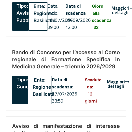
Data
Data di
Tipo:
Ente:
Giorni
Maggiori
dettagli
inizio:
scadenza
:
Avviso
Regione
alla
16/07/2026
09/09/2026
Pubblico
Basilicata
scadenza:
09:00
12:00
32
Bando di Concorso per l’accesso al Corso
regionale di Formazione Specifica in
Medicina Generale – triennio 2026/2029
Data di
Tipo:
Ente:
Scaduto
Maggiori
dettagli
scadenza
:
Concorsi
Regione
da:
27/07/2026
Basilicata
12
23:59
giorni
Avviso di manifestazione di interesse