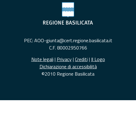
PEC: AOO-giunta@cert.regione.basilicata.it
C.F. 80002950766
Note legali
|
Privacy
|
Crediti
|
Il Logo
Dichiarazione di accessibilità
©2010 Regione Basilicata