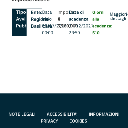
Data
Importo
Data di
Tipo:
Ente:
Giorni
Maggiori
dettagli
inizio:
€
scadenza
:
Avviso
Regione
alla
06/07/2026
5,500,000
31/12/2027
Pubblico
Basilicata
scadenza:
00:00
23:59
510
NOTE LEGALI
ACCESSIBILITA'
INFORMAZIONI
PRIVACY
COOKIES