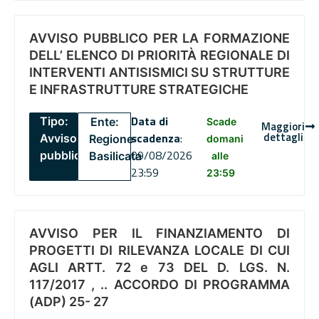
AVVISO PUBBLICO PER LA FORMAZIONE
DELL’ ELENCO DI PRIORITÀ REGIONALE DI
INTERVENTI ANTISISMICI SU STRUTTURE
E INFRASTRUTTURE STRATEGICHE
Data di
Tipo:
Ente:
Scade
Maggiori
dettagli
scadenza
:
Avviso
Regione
domani
09/08/2026
pubblico
Basilicata
alle
23:59
23:59
AVVISO PER IL FINANZIAMENTO DI
PROGETTI DI RILEVANZA LOCALE DI CUI
AGLI ARTT. 72 e 73 DEL D. LGS. N.
117/2017 , .. ACCORDO DI PROGRAMMA
(ADP) 25- 27