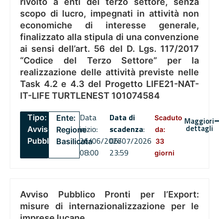
rivolto a enti del terzo settore, senza
scopo di lucro, impegnati in attività non
economiche di interesse generale,
finalizzato alla stipula di una convenzione
ai sensi dell’art. 56 del D. Lgs. 117/2017
“Codice del Terzo Settore” per la
realizzazione delle attività previste nelle
Task 4.2 e 4.3 del Progetto LIFE21-NAT-
IT-LIFE TURTLENEST 101074584
Data
Data di
Tipo:
Ente:
Scaduto
Maggiori
dettagli
inizio:
scadenza
:
Avviso
Regione
da:
26/06/2026
06/07/2026
Pubblico
Basilicata
33
08:00
23:59
giorni
Avviso Pubblico Pronti per l’Export:
misure di internazionalizzazione per le
imprese lucane