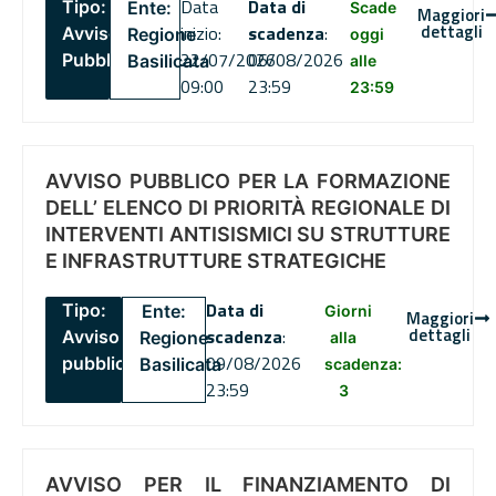
Data
Data di
Tipo:
Ente:
Scade
Maggiori
dettagli
inizio:
scadenza
:
Avviso
Regione
oggi
22/07/2026
06/08/2026
Pubblico
Basilicata
alle
09:00
23:59
23:59
AVVISO PUBBLICO PER LA FORMAZIONE
DELL’ ELENCO DI PRIORITÀ REGIONALE DI
INTERVENTI ANTISISMICI SU STRUTTURE
E INFRASTRUTTURE STRATEGICHE
Data di
Tipo:
Ente:
Giorni
Maggiori
dettagli
scadenza
:
Avviso
Regione
alla
09/08/2026
pubblico
Basilicata
scadenza:
23:59
3
AVVISO PER IL FINANZIAMENTO DI