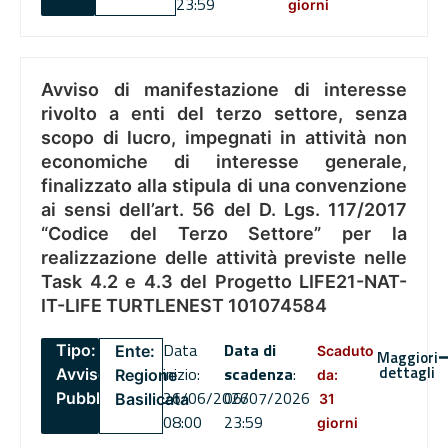
23:59
giorni
Avviso di manifestazione di interesse
rivolto a enti del terzo settore, senza
scopo di lucro, impegnati in attività non
economiche di interesse generale,
finalizzato alla stipula di una convenzione
ai sensi dell’art. 56 del D. Lgs. 117/2017
“Codice del Terzo Settore” per la
realizzazione delle attività previste nelle
Task 4.2 e 4.3 del Progetto LIFE21-NAT-
IT-LIFE TURTLENEST 101074584
Data
Data di
Tipo:
Ente:
Scaduto
Maggiori
dettagli
inizio:
scadenza
:
Avviso
Regione
da:
26/06/2026
06/07/2026
Pubblico
Basilicata
31
08:00
23:59
giorni