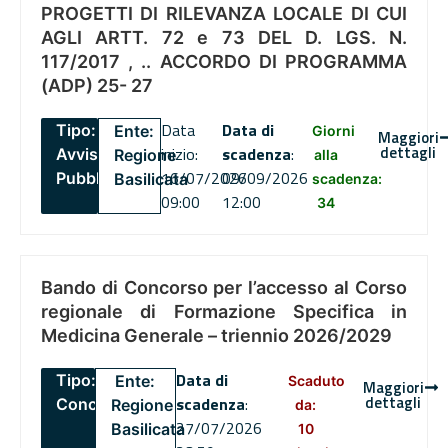
PROGETTI DI RILEVANZA LOCALE DI CUI
AGLI ARTT. 72 e 73 DEL D. LGS. N.
117/2017 , .. ACCORDO DI PROGRAMMA
(ADP) 25- 27
Data
Data di
Tipo:
Ente:
Giorni
Maggiori
dettagli
inizio:
scadenza
:
Avviso
Regione
alla
16/07/2026
09/09/2026
Pubblico
Basilicata
scadenza:
09:00
12:00
34
Bando di Concorso per l’accesso al Corso
regionale di Formazione Specifica in
Medicina Generale – triennio 2026/2029
Data di
Tipo:
Ente:
Scaduto
Maggiori
dettagli
scadenza
:
Concorsi
Regione
da:
27/07/2026
Basilicata
10