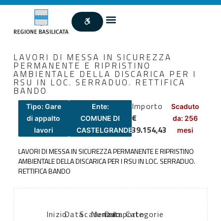
LAVORI DI MESSA IN SICUREZZA
PERMANENTE E RIPRISTINO
AMBIENTALE DELLA DISCARICA PER I
RSU IN LOC. SERRADUO. RETTIFICA
BANDO
Importo
Tipo: Gare
Ente:
Scaduto
€
di appalto
COMUNE DI
da: 256
39.154,43
lavori
CASTELGRANDE
mesi
LAVORI DI MESSA IN SICUREZZA PERMANENTE E RIPRISTINO
AMBIENTALE DELLA DISCARICA PER I RSU IN LOC. SERRADUO.
RETTIFICA BANDO
Inizio
Data
Scadenza:
Numero
Data
Importo
Categorie