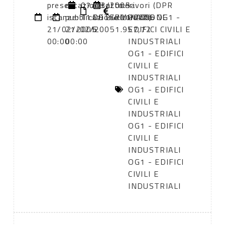
presentazione
di
07/03/2005
atto:
atto:
oneri
lavori (DPR
istanze:
pubblicazione:
11:00
DETERMINAZIONE
24/01/2005
sicurezza:
2000): OG1 -
21/02/2005
21/02/2005
6
1.957,72
EDIFICI CIVILI E
00:00
00:00
INDUSTRIALI
OG1 - EDIFICI
CIVILI E
INDUSTRIALI
OG1 - EDIFICI
CIVILI E
INDUSTRIALI
OG1 - EDIFICI
CIVILI E
INDUSTRIALI
OG1 - EDIFICI
CIVILI E
INDUSTRIALI