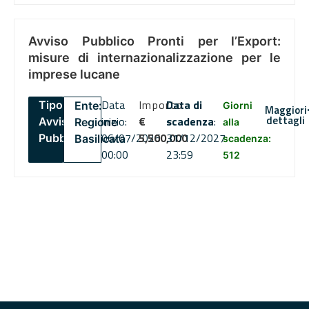
Avviso Pubblico Pronti per l’Export:
misure di internazionalizzazione per le
imprese lucane
Data
Importo
Data di
Tipo:
Ente:
Giorni
Maggiori
dettagli
inizio:
€
scadenza
:
Avviso
Regione
alla
06/07/2026
5,500,000
31/12/2027
Pubblico
Basilicata
scadenza:
00:00
23:59
512