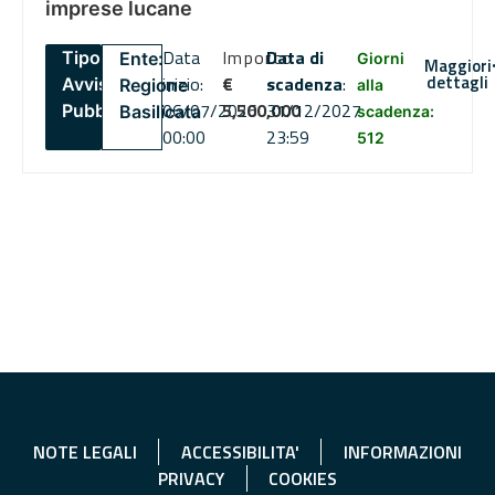
imprese lucane
Data
Importo
Data di
Tipo:
Ente:
Giorni
Maggiori
dettagli
inizio:
€
scadenza
:
Avviso
Regione
alla
06/07/2026
5,500,000
31/12/2027
Pubblico
Basilicata
scadenza:
00:00
23:59
512
NOTE LEGALI
ACCESSIBILITA'
INFORMAZIONI
PRIVACY
COOKIES