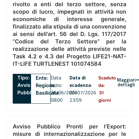
rivolto a enti del terzo settore, senza
scopo di lucro, impegnati in attività non
economiche di interesse generale,
finalizzato alla stipula di una convenzione
ai sensi dell’art. 56 del D. Lgs. 117/2017
“Codice del Terzo Settore” per la
realizzazione delle attività previste nelle
Task 4.2 e 4.3 del Progetto LIFE21-NAT-
IT-LIFE TURTLENEST 101074584
Data
Data di
Tipo:
Ente:
Scaduto
Maggiori
dettagli
inizio:
scadenza
:
Avviso
Regione
da:
26/06/2026
06/07/2026
Pubblico
Basilicata
31
08:00
23:59
giorni
Avviso Pubblico Pronti per l’Export:
misure di internazionalizzazione per le