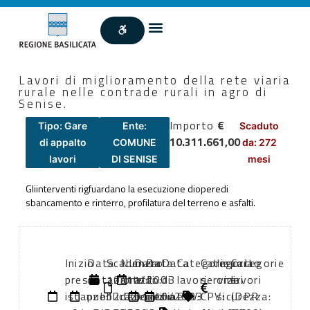
Lavori di miglioramento della rete viaria
rurale nelle contrade rurali in agro di
Senise.
Importo
€
Tipo: Gare
Ente:
Scaduto
10.311.661,00
di appalto
COMUNE
da: 272
lavori
DI SENISE
mesi
Gliinterventi rigfuardano la esecuzione dioperedi
sbancamento e rinterro, profilatura del terreno e asfalti.
Inizio
Data
Scadenza:
Numero
Data
Data
Data
Categoria
Categoria
Importo
Categorie
presentazione
di
10/11/2003
atto:
atto:
di
di
lavori
servizi
oneri
lavori
istanze:
pubblicazione:
12:00
determina
01/10/2003
inizio
fine
CPV:
CPV:
sicurezza:
(DPR