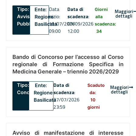
Data
Data di
Tipo:
Ente:
Giorni
Maggiori
dettagli
inizio:
scadenza
:
Avviso
Regione
alla
16/07/2026
09/09/2026
Pubblico
Basilicata
scadenza:
09:00
12:00
34
Bando di Concorso per l’accesso al Corso
regionale di Formazione Specifica in
Medicina Generale – triennio 2026/2029
Data di
Tipo:
Ente:
Scaduto
Maggiori
dettagli
scadenza
:
Concorsi
Regione
da:
27/07/2026
Basilicata
10
23:59
giorni
Avviso di manifestazione di interesse