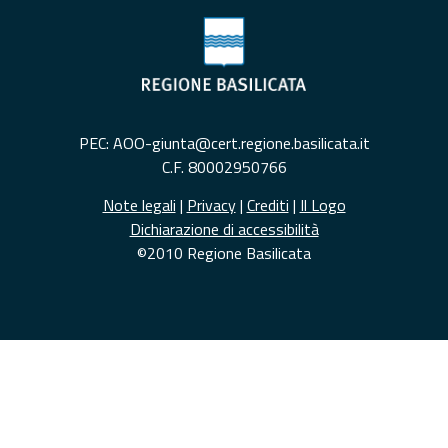
PEC: AOO-giunta@cert.regione.basilicata.it
C.F. 80002950766
Note legali
|
Privacy
|
Crediti
|
Il Logo
Dichiarazione di accessibilità
©2010 Regione Basilicata