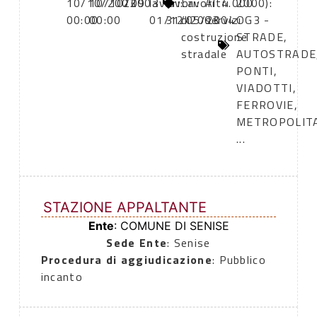
10/10/2003
10/10/2003
209
lavori:
lavori:
Lavori
Altri
4.000
2000):
00:00
00:00
01/12/2003
31/05/2004
di
servizi
OG3 -
costruzione
STRADE,
stradale
AUTOSTRADE
PONTI,
VIADOTTI,
FERROVIE,
METROPOLIT
...
STAZIONE APPALTANTE
Ente
: COMUNE DI SENISE
Sede Ente
: Senise
Procedura di aggiudicazione
: Pubblico
incanto