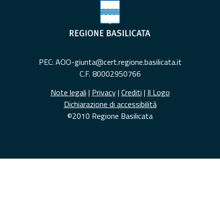
PEC: AOO-giunta@cert.regione.basilicata.it
C.F. 80002950766
Note legali
|
Privacy
|
Crediti
|
Il Logo
Dichiarazione di accessibilità
©2010 Regione Basilicata