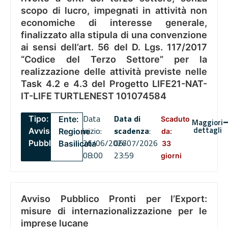
scopo di lucro, impegnati in attività non
economiche di interesse generale,
finalizzato alla stipula di una convenzione
ai sensi dell’art. 56 del D. Lgs. 117/2017
“Codice del Terzo Settore” per la
realizzazione delle attività previste nelle
Task 4.2 e 4.3 del Progetto LIFE21-NAT-
IT-LIFE TURTLENEST 101074584
Data
Data di
Tipo:
Ente:
Scaduto
Maggiori
dettagli
inizio:
scadenza
:
Avviso
Regione
da:
26/06/2026
06/07/2026
Pubblico
Basilicata
33
08:00
23:59
giorni
Avviso Pubblico Pronti per l’Export:
misure di internazionalizzazione per le
imprese lucane