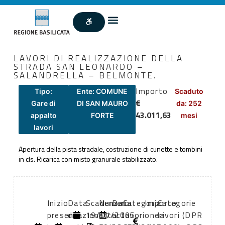
LAVORI DI REALIZZAZIONE DELLA
STRADA SAN LEONARDO –
SALANDRELLA – BELMONTE.
Importo
Tipo:
Ente: COMUNE
Scaduto
€
Gare di
DI SAN MAURO
da: 252
43.011,63
appalto
FORTE
mesi
lavori
Apertura della pista stradale, costruzione di cunette e tombini
in cls. Ricarica con misto granurale stabilizzato.
Inizio
Data
Scadenza:
Numero
Data
Categoria
Importo
Categorie
presentazione
di
19/07/2005
atto:
atto:
lavori
oneri
lavori (DPR