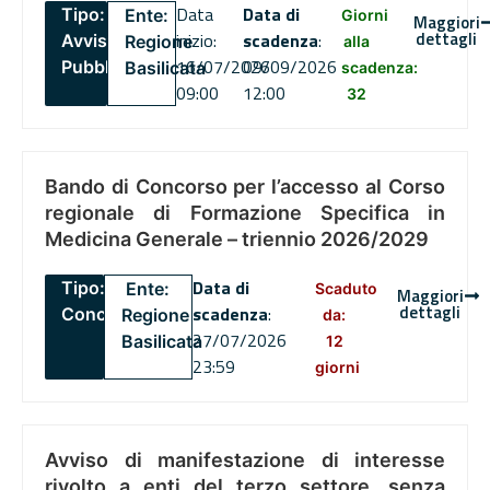
Data
Data di
Tipo:
Ente:
Giorni
Maggiori
dettagli
inizio:
scadenza
:
Avviso
Regione
alla
16/07/2026
09/09/2026
Pubblico
Basilicata
scadenza:
09:00
12:00
32
Bando di Concorso per l’accesso al Corso
regionale di Formazione Specifica in
Medicina Generale – triennio 2026/2029
Data di
Tipo:
Ente:
Scaduto
Maggiori
dettagli
scadenza
:
Concorsi
Regione
da:
27/07/2026
Basilicata
12
23:59
giorni
Avviso di manifestazione di interesse
rivolto a enti del terzo settore, senza