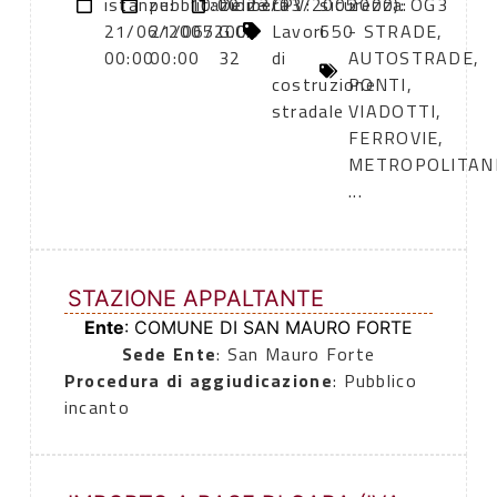
istanze:
pubblicazione:
10:00
Delibera
23/03/2005
CPV:
sicurezza:
2000): OG3
21/06/2005
21/06/2005
G.C.
Lavori
650
- STRADE,
00:00
00:00
32
di
AUTOSTRADE,
costruzione
PONTI,
stradale
VIADOTTI,
FERROVIE,
METROPOLITAN
...
STAZIONE APPALTANTE
Ente
: COMUNE DI SAN MAURO FORTE
Sede Ente
: San Mauro Forte
Procedura di aggiudicazione
: Pubblico
incanto