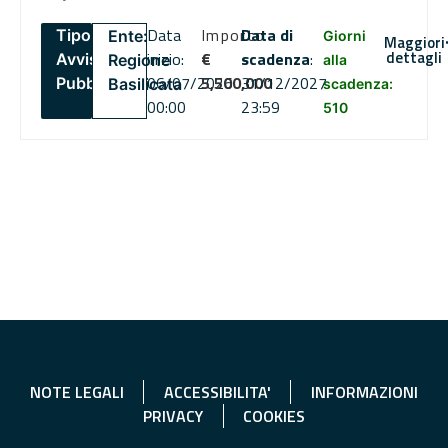
Data
Importo
Data di
Tipo:
Ente:
Giorni
Maggiori
dettagli
inizio:
€
scadenza
:
Avviso
Regione
alla
06/07/2026
5,500,000
31/12/2027
Pubblico
Basilicata
scadenza:
00:00
23:59
510
NOTE LEGALI
ACCESSIBILITA'
INFORMAZIONI
PRIVACY
COOKIES