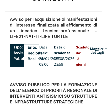
Avviso per l’acquisizione di manifestazioni
di interesse finalizzata all’affidamento di
un incarico tecnico-professionale ..
LIFE21-NAT-IT-LIFE TURTLE
Data
Data di
Tipo:
Ente:
Scaduto
Maggiori
dettagli
inizio:
scadenza
:
Avviso
Regione
da:
22/07/2026
06/08/2026
Pubblico
Basilicata
2
09:00
23:59
giorni
AVVISO PUBBLICO PER LA FORMAZIONE
DELL’ ELENCO DI PRIORITÀ REGIONALE DI
INTERVENTI ANTISISMICI SU STRUTTURE
E INFRASTRUTTURE STRATEGICHE