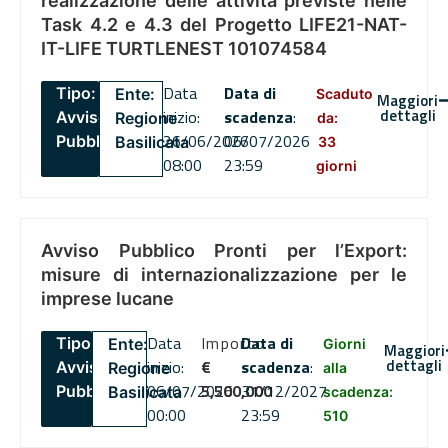
realizzazione delle attività previste nelle
Task 4.2 e 4.3 del Progetto LIFE21-NAT-
IT-LIFE TURTLENEST 101074584
Data
Data di
Tipo:
Ente:
Scaduto
Maggiori
dettagli
inizio:
scadenza
:
Avviso
Regione
da:
26/06/2026
06/07/2026
Pubblico
Basilicata
33
08:00
23:59
giorni
Avviso Pubblico Pronti per l’Export:
misure di internazionalizzazione per le
imprese lucane
Data
Importo
Data di
Tipo:
Ente:
Giorni
Maggiori
dettagli
inizio:
€
scadenza
:
Avviso
Regione
alla
06/07/2026
5,500,000
31/12/2027
Pubblico
Basilicata
scadenza:
00:00
23:59
510