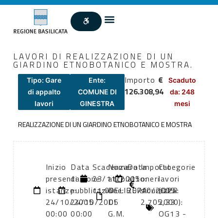
LAVORI DI REALIZZAZIONE DI UN
GIARDINO ETNOBOTANICO E MOSTRA.
Importo
€
Tipo: Gare
Ente:
Scaduto
126.308,94
di appalto
COMUNE DI
da: 248
lavori
GINESTRA
mesi
REALIZZAZIONE DI UN GIARDINO ETNOBOTANICO E MOSTRA
Inizio
Data
Scadenza:
Numero
Data
Importo
Categorie
presentazione
di
23/11/2005
atto:
atto:
oneri
lavori
istanze:
pubblicazione:
11:00
DELIBERA
20/10/2005
sicurezza:
(DPR
24/10/2005
24/10/2005
DI
2.705,33
2000):
00:00
00:00
G.M.
OG13 -