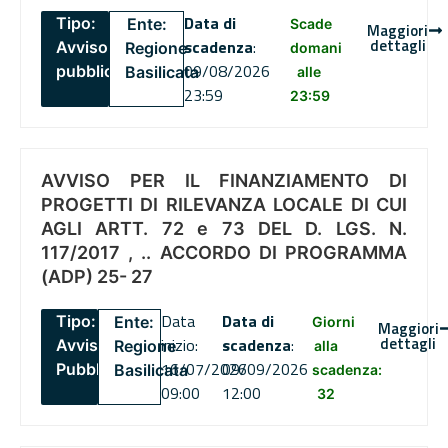
Data di
Tipo:
Ente:
Scade
Maggiori
dettagli
scadenza
:
Avviso
Regione
domani
09/08/2026
pubblico
Basilicata
alle
23:59
23:59
AVVISO PER IL FINANZIAMENTO DI
PROGETTI DI RILEVANZA LOCALE DI CUI
AGLI ARTT. 72 e 73 DEL D. LGS. N.
117/2017 , .. ACCORDO DI PROGRAMMA
(ADP) 25- 27
Data
Data di
Tipo:
Ente:
Giorni
Maggiori
dettagli
inizio:
scadenza
:
Avviso
Regione
alla
16/07/2026
09/09/2026
Pubblico
Basilicata
scadenza:
09:00
12:00
32