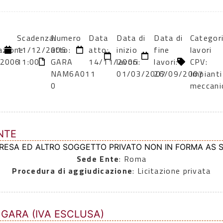
Scadenza:
Numero
Data
Data di
Data di
Categor
azione:
11/12/2006
atto:
atto:
inizio
fine
lavori
/2006
11:00
GARA
14/11/2006
lavori:
lavori:
CPV:
NAM6A011
01/03/2007
26/09/2007
Impianti
0
meccani
NTE
PRESA ED ALTRO SOGGETTO PRIVATO NON IN FORMA AS 
Sede Ente
: Roma
Procedura di aggiudicazione
: Licitazione privata
 GARA (IVA ESCLUSA)