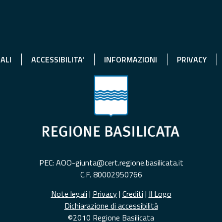
ALI
ACCESSIBILITA'
INFORMAZIONI
PRIVACY
PEC: AOO-giunta@cert.regione.basilicata.it
C.F. 80002950766
Note legali
|
Privacy
|
Crediti
|
Il Logo
Dichiarazione di accessibilità
©2010 Regione Basilicata