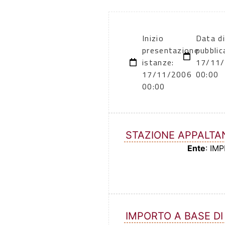
Inizio
Data di
presentazione
pubblic
istanze:
17/11
17/11/2006
00:00
00:00
STAZIONE APPALTA
Ente
: IM
IMPORTO A BASE DI