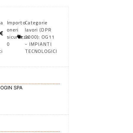
ia
Importo
Categorie
oneri
lavori (DPR
sicurezza:
2000): OG11
0
- IMPIANTI
ci
TECNOLOGICI
SOGIN SPA