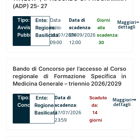
(ADP) 25- 27
Data
Data di
Tipo:
Ente:
Giorni
Maggiori
dettagli
inizio:
scadenza
:
Avviso
Regione
alla
16/07/2026
09/09/2026
Pubblico
Basilicata
scadenza:
09:00
12:00
30
Bando di Concorso per l’accesso al Corso
regionale di Formazione Specifica in
Medicina Generale – triennio 2026/2029
Data di
Tipo:
Ente:
Scaduto
Maggiori
dettagli
scadenza
:
Concorsi
Regione
da:
27/07/2026
Basilicata
14
23:59
giorni