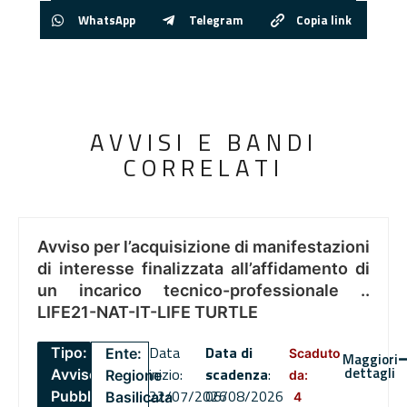
WhatsApp
Telegram
Copia link
AVVISI E BANDI
CORRELATI
Avviso per l’acquisizione di manifestazioni
di interesse finalizzata all’affidamento di
un incarico tecnico-professionale ..
LIFE21-NAT-IT-LIFE TURTLE
Data
Data di
Tipo:
Ente:
Scaduto
Maggiori
dettagli
inizio:
scadenza
:
Avviso
Regione
da:
22/07/2026
06/08/2026
Pubblico
Basilicata
4