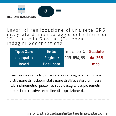
Lavori di realizzazione di una rete GPS
integrata di monitoraggio della frana di
“Costa della Gaveta” (Potenza) –
Indagini Geognostiche
Importo
€
Tipo: Gare
Ente:
Scaduto
113.694,53
di appalto
Regione
da: 268
lavori
Basilicata
mesi
Esecuzione di sondaggi meccanici a carotaggio continuo e a
distruzione di nucleo, installazione di attrezzature di misura
(tubi inclinometrici, piezometri tipo Casagrande, piezometri
elettrici con relative centraline di acquisizione dati
Inizio
Data
Scadenza:
Numero
Data
Categoria
Importo
Categorie