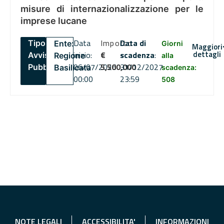
misure di internazionalizzazione per le
imprese lucane
Data
Importo
Data di
Tipo:
Ente:
Giorni
Maggiori
dettagli
inizio:
€
scadenza
:
Avviso
Regione
alla
06/07/2026
5,500,000
31/12/2027
Pubblico
Basilicata
scadenza:
00:00
23:59
508
NOTE LEGALI
ACCESSIBILITA'
INFORMAZIONI