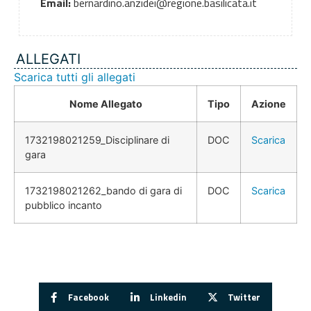
Email:
bernardino.anzidei@regione.basilicata.it
ALLEGATI
Scarica tutti gli allegati
Nome Allegato
Tipo
Azione
1732198021259_Disciplinare di
DOC
Scarica
gara
1732198021262_bando di gara di
DOC
Scarica
pubblico incanto
Facebook
Linkedin
Twitter